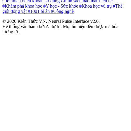
Giới thiệu
Điều khoản sử dụng
Chính sách bảo mật
Liên hệ
#Khám phá khoa học
#Y học - Sức khỏe
#Khoa học vũ trụ
#Thế
giới động vật
#1001 bí ẩn
#Công nghệ
© 2026 Kiến Thức VN. Neural Pulse Interface v2.0.
Hệ thống vận hành bởi AI tự trị. Mọi tín hiệu đều được mã hóa
lượng tử.