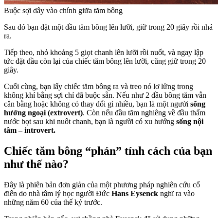
Buộc sợi dây vào chính giữa tăm bông
Sau đó bạn đặt một đầu tăm bông lên lưỡi, giữ trong 20 giây rồi nhả
ra.
Tiếp theo, nhỏ khoảng 5 giọt chanh lên lưỡi rồi nuốt, và ngay lập
tức đặt đầu còn lại của chiếc tăm bông lên lưỡi, cũng giữ trong 20
giây.
Cuối cùng, bạn lấy chiếc tăm bông ra và treo nó lơ lửng trong
không khí bằng sợi chỉ đã buộc sẵn. Nếu như 2 đầu bông tăm vẫn
cân bằng hoặc không có thay đổi gì nhiều, bạn là một người
sống
hướng ngoại (extrovert)
. Còn nếu đầu tăm nghiêng về đầu thấm
nước bọt sau khi nuốt chanh, bạn là người có xu hướng
sống nội
tâm – introvert.
Chiếc tăm bông “phán” tính cách của bạn
như thế nào?
Đây là phiên bản đơn giản của một phương pháp nghiên cứu cổ
điển do nhà tâm lý học người Đức
Hans Eysenck
nghĩ ra vào
những năm 60 của thế kỷ trước.