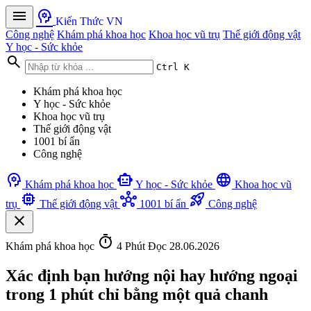
menu
psychology
Kiến Thức VN
Công nghệ
Khám phá khoa học
Khoa học vũ trụ
Thế giới động vật
Y học - Sức khỏe
search
Ctrl K
Khám phá khoa học
Y học - Sức khỏe
Khoa học vũ trụ
Thế giới động vật
1001 bí ẩn
Công nghệ
psychology
smart_toy
language
Khám phá khoa học
Y học - Sức khỏe
Khoa học vũ
memory
hub
rocket_launch
trụ
Thế giới động vật
1001 bí ẩn
Công nghệ
close
timer
Khám phá khoa học
4 Phút Đọc
28.06.2026
Xác định bạn hướng nội hay hướng ngoại
trong 1 phút chỉ bằng một quả chanh