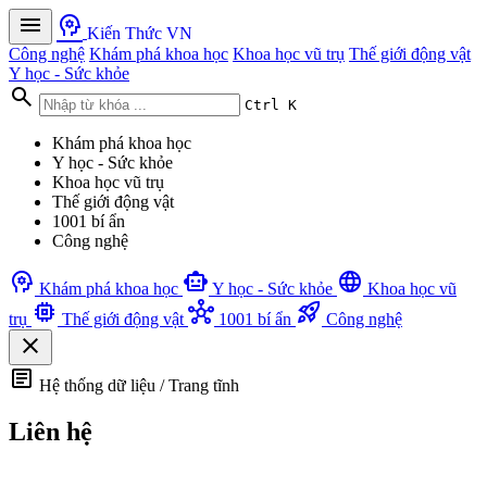
menu
psychology
Kiến Thức VN
Công nghệ
Khám phá khoa học
Khoa học vũ trụ
Thế giới động vật
Y học - Sức khỏe
search
Ctrl K
Khám phá khoa học
Y học - Sức khỏe
Khoa học vũ trụ
Thế giới động vật
1001 bí ẩn
Công nghệ
psychology
smart_toy
language
Khám phá khoa học
Y học - Sức khỏe
Khoa học vũ
memory
hub
rocket_launch
trụ
Thế giới động vật
1001 bí ẩn
Công nghệ
close
article
Hệ thống dữ liệu / Trang tĩnh
Liên hệ