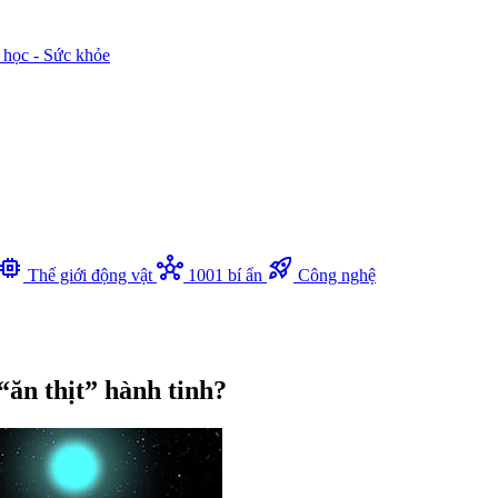
 học - Sức khỏe
memory
hub
rocket_launch
Thế giới động vật
1001 bí ẩn
Công nghệ
“ăn thịt” hành tinh?