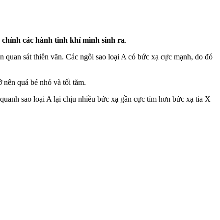
” chính các hành tinh khí mình sinh ra
.
ện quan sát thiên văn. Các ngôi sao loại A có bức xạ cực mạnh, do đó
ở nên quá bé nhỏ và tối tăm.
quanh sao loại A lại chịu nhiều bức xạ gần cực tím hơn bức xạ tia X