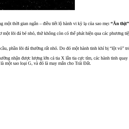
 một thời gian ngắn – điều tiết lộ hành vi kỳ lạ của sao mẹ
: “Ăn thịt
ơ một lõi đá bé nhỏ, thứ không còn có thể phát hiện qua các phương ti
ầu, phần lõi đá thường rất nhỏ. Do đó một hành tinh khí bị “lột vỏ” tr
ường nhận được lượng lớn cả tia X lẫn tia cực tím, các hành tinh quay 
 là một sao loại G, và đó là may mắn cho Trái Đất.