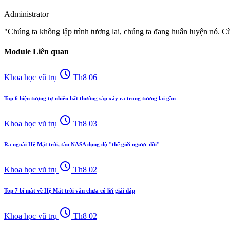
Administrator
"Chúng ta không lập trình tương lai, chúng ta đang huấn luyện nó. C
Module Liên quan
schedule
Khoa học vũ trụ
Th8 06
Top 6 hiện tượng tự nhiên bất thường sắp xảy ra trong tương lai gần
schedule
Khoa học vũ trụ
Th8 03
Ra ngoài Hệ Mặt trời, tàu NASA đụng độ "thế giới ngược đời"
schedule
Khoa học vũ trụ
Th8 02
Top 7 bí mật về Hệ Mặt trời vẫn chưa có lời giải đáp
schedule
Khoa học vũ trụ
Th8 02