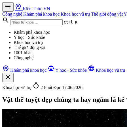
menu
psychology
Kiến Thức VN
Công nghệ
Khám phá khoa học
Khoa học vũ trụ
Thế giới động vật
Y
search
Ctrl K
Khám phá khoa học
Y học - Sức khỏe
Khoa học vũ trụ
Thế giới động vật
1001 bí ẩn
Công nghệ
psychology
smart_toy
language
Khám phá khoa học
Y học - Sức khỏe
Khoa học vũ trụ
close
timer
Khoa học vũ trụ
2 Phút Đọc
17.06.2026
Vật thể tuyệt đẹp chúng ta hay ngắm là kẻ 