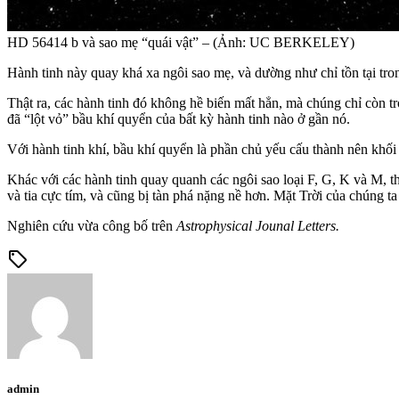
HD 56414 b và sao mẹ “quái vật” – (Ảnh: UC BERKELEY)
Hành tinh này quay khá xa ngôi sao mẹ, và dường như chỉ tồn tại trong
Thật ra, các hành tinh đó không hề biến mất hẳn, mà chúng chỉ còn tr
đã “lột vỏ” bầu khí quyển của bất kỳ hành tinh nào ở gần nó.
Với hành tinh khí, bầu khí quyển là phần chủ yếu cấu thành nên khối c
Khác với các hành tinh quay quanh các ngôi sao loại F, G, K và M, th
và tia cực tím, và cũng bị tàn phá nặng nề hơn. Mặt Trời của chúng ta
Nghiên cứu vừa công bố trên
Astrophysical Jounal Letters.
sell
admin