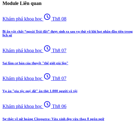
Module Liên quan
schedule
Khám phá khoa học
Th8 08
Bí ẩn vật chất “ngoài Trái đất” được sinh ra sau vụ thử vũ khí hạt nhân đầu tiên trong
lịch sử
schedule
Khám phá khoa học
Th8 07
Sai lầm cơ bản của thuyết "thế giới giả lập"
schedule
Khám phá khoa học
Th8 07
Vụ án "gia tộc quỷ dữ" ăn thịt 1.000 người vô tội
schedule
Khám phá khoa học
Th8 06
Sự thật về nữ hoàng Cleopatra: Vừa xinh đẹp vừa thạo 8 ngôn ngữ