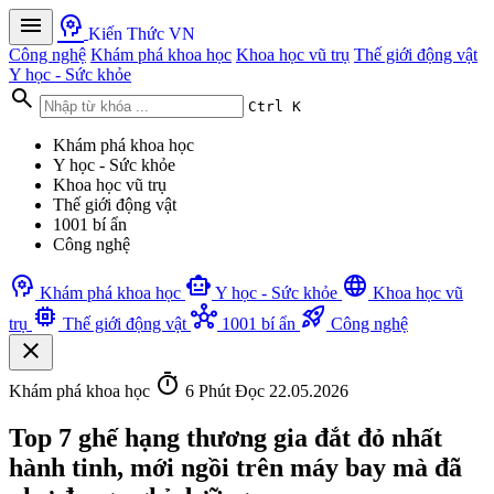
menu
psychology
Kiến Thức VN
Công nghệ
Khám phá khoa học
Khoa học vũ trụ
Thế giới động vật
Y học - Sức khỏe
search
Ctrl K
Khám phá khoa học
Y học - Sức khỏe
Khoa học vũ trụ
Thế giới động vật
1001 bí ẩn
Công nghệ
psychology
smart_toy
language
Khám phá khoa học
Y học - Sức khỏe
Khoa học vũ
memory
hub
rocket_launch
trụ
Thế giới động vật
1001 bí ẩn
Công nghệ
close
timer
Khám phá khoa học
6 Phút Đọc
22.05.2026
Top 7 ghế hạng thương gia đắt đỏ nhất
hành tinh, mới ngồi trên máy bay mà đã