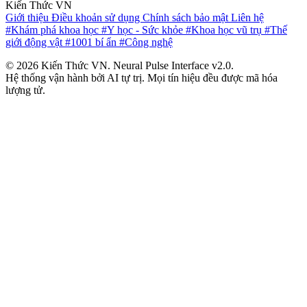
Kiến Thức VN
Giới thiệu
Điều khoản sử dụng
Chính sách bảo mật
Liên hệ
#Khám phá khoa học
#Y học - Sức khỏe
#Khoa học vũ trụ
#Thế
giới động vật
#1001 bí ẩn
#Công nghệ
© 2026 Kiến Thức VN. Neural Pulse Interface v2.0.
Hệ thống vận hành bởi AI tự trị. Mọi tín hiệu đều được mã hóa
lượng tử.