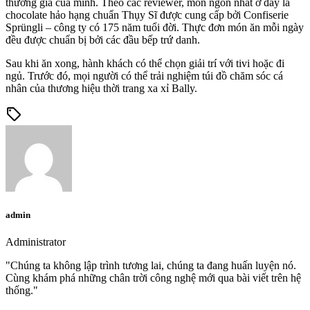
thương gia của mình. Theo các reviewer, món ngon nhất ở đây là
chocolate hảo hạng chuẩn Thụy Sĩ được cung cấp bởi Confiserie
Sprüngli – công ty có 175 năm tuổi đời. Thực đơn món ăn mỗi ngày
đều được chuẩn bị bởi các đầu bếp trứ danh.
Sau khi ăn xong, hành khách có thể chọn giải trí với tivi hoặc đi
ngủ. Trước đó, mọi người có thể trải nghiệm túi đồ chăm sóc cá
nhân của thương hiệu thời trang xa xỉ Bally.
sell
admin
Administrator
"Chúng ta không lập trình tương lai, chúng ta đang huấn luyện nó.
Cùng khám phá những chân trời công nghệ mới qua bài viết trên hệ
thống."