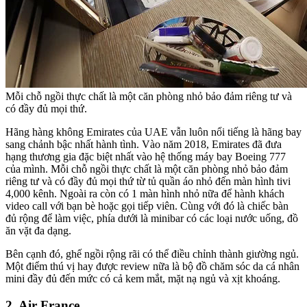
Mỗi chỗ ngồi thực chất là một căn phòng nhỏ bảo đảm riêng tư và
có đầy đủ mọi thứ.
Hãng hàng không Emirates của UAE vẫn luôn nổi tiếng là hãng bay
sang chảnh bậc nhất hành tình. Vào năm 2018, Emirates đã đưa
hạng thương gia đặc biệt nhất vào hệ thống máy bay Boeing 777
của mình. Mỗi chỗ ngồi thực chất là một căn phòng nhỏ bảo đảm
riêng tư và có đầy đủ mọi thứ từ tủ quần áo nhỏ đến màn hình tivi
4,000 kênh. Ngoài ra còn có 1 màn hình nhỏ nữa để hành khách
video call với bạn bè hoặc gọi tiếp viên. Cùng với đó là chiếc bàn
đủ rộng để làm việc, phía dưới là minibar có các loại nước uống, đồ
ăn vặt đa dạng.
Bên cạnh đó, ghế ngồi rộng rãi có thể điều chỉnh thành giường ngủ.
Một điểm thú vị hay được review nữa là bộ đồ chăm sóc da cá nhân
mini đầy đủ đến mức có cả kem mắt, mặt nạ ngủ và xịt khoáng.
2. Air France