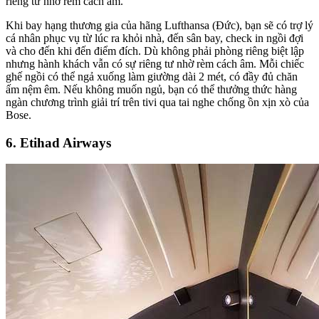
riêng tư nhờ rèm cách âm.
Khi bay hạng thương gia của hãng Lufthansa (Đức), bạn sẽ có trợ lý
cá nhân phục vụ từ lúc ra khỏi nhà, đến sân bay, check in ngồi đợi
và cho đến khi đến điểm đích. Dù không phải phòng riêng biệt lập
nhưng hành khách vẫn có sự riêng tư nhờ rèm cách âm. Mỗi chiếc
ghế ngồi có thể ngả xuống làm giường dài 2 mét, có đầy đủ chăn
ấm nệm êm. Nếu không muốn ngủ, bạn có thể thưởng thức hàng
ngàn chương trình giải trí trên tivi qua tai nghe chống ồn xịn xò của
Bose.
6. Etihad Airways