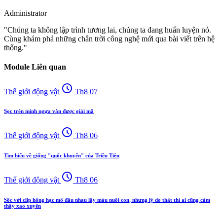
Administrator
"Chúng ta không lập trình tương lai, chúng ta đang huấn luyện nó.
Cùng khám phá những chân trời công nghệ mới qua bài viết trên hệ
thống."
Module Liên quan
schedule
Thế giới động vật
Th8 07
Sọc trên mình ngựa vằn được giải mã
schedule
Thế giới động vật
Th8 06
Tìm hiểu về giống "quốc khuyển" của Triều Tiên
schedule
Thế giới động vật
Th8 06
Sốc với clip hồng hạc mổ đầu nhau lấy máu nuôi con, nhưng lý do thật thì ai cũng cảm
thấy xao xuyến