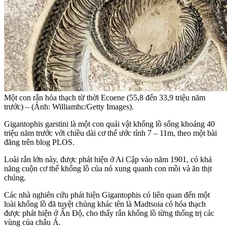
Một con rắn hóa thạch từ thời Ecoene (55,8 đến 33,9 triệu năm
trước) – (Ảnh: Williamhc/Getty Images).
Gigantophis garstini là một con quái vật khổng lồ sống khoảng 40
triệu năm trước với chiều dài cơ thể ước tính 7 – 11m, theo một bài
đăng trên blog PLOS.
Loài rắn lớn này, được phát hiện ở Ai Cập vào năm 1901, có khả
năng cuộn cơ thể khổng lồ của nó xung quanh con mồi và ăn thịt
chúng.
Các nhà nghiên cứu phát hiện Gigantophis có liên quan đến một
loài khổng lồ đã tuyệt chủng khác tên là Madtsoia có hóa thạch
được phát hiện ở Ấn Độ, cho thấy rắn khổng lồ từng thống trị các
vùng của châu Á.