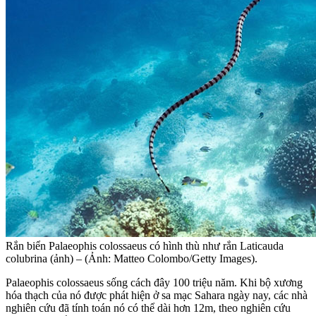
Rắn biển Palaeophis colossaeus có hình thù như rắn Laticauda
colubrina (ảnh) – (Ảnh: Matteo Colombo/Getty Images).
Palaeophis colossaeus sống cách đây 100 triệu năm. Khi bộ xương
hóa thạch của nó được phát hiện ở sa mạc Sahara ngày nay, các nhà
nghiên cứu đã tính toán nó có thể dài hơn 12m, theo nghiên cứu