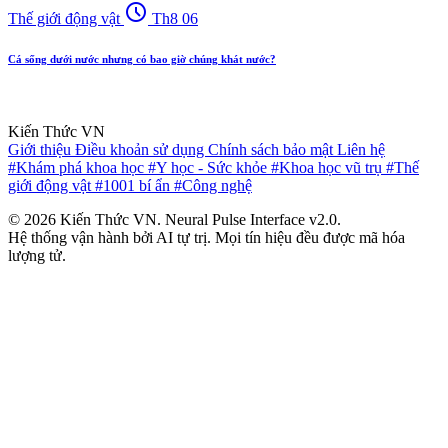
schedule
Thế giới động vật
Th8 06
Cá sống dưới nước nhưng có bao giờ chúng khát nước?
Kiến Thức VN
Giới thiệu
Điều khoản sử dụng
Chính sách bảo mật
Liên hệ
#Khám phá khoa học
#Y học - Sức khỏe
#Khoa học vũ trụ
#Thế
giới động vật
#1001 bí ẩn
#Công nghệ
© 2026 Kiến Thức VN. Neural Pulse Interface v2.0.
Hệ thống vận hành bởi AI tự trị. Mọi tín hiệu đều được mã hóa
lượng tử.