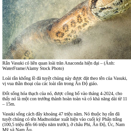
Rắn Vasuki có liên quan loài trăn Anaconda hiện đại – (Ảnh:
WaterFrame/Alamy Stock Photo)
Loài rắn khổng lồ đã tuyệt chủng này được đặt theo tên của Vasuki,
vị vua thần thoại của các loài rắn trong Ấn Độ giáo.
Đốt sống hóa thạch của nó, được công bố vào tháng 4-2024, cho
thấy nó là một con trưởng thành hoàn toàn và có khả năng dài từ 11
– 15m.
Vasuki sống cách đây khoảng 47 triệu năm. Nó thuộc họ rắn đã
tuyệt chủng có tên Madtsoiidae xuất hiện vào cuối kỷ Phấn trắng
(100,5 triệu đến 66 triệu năm trước), ở châu Phi, Ấn Độ, Úc, Nam
Mỹ và Nam Âu.