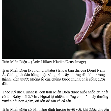
Trăn Miến Điện – (Ảnh: Hillary Kladke/Getty Image).
Trăn Miến Điện (Python bivittatus) là loài bản địa của Đông Nam
Á. Chúng bắt đầu bằng cuộc sống trên cây, nhưng đến khi trưởng
thành, kích thước khổng lồ của chúng buộc chúng phải sống dưới
đất.
Theo Kỷ lục Guinness, con trăn Miến Điện được nuôi nhốt lớn nhất
có tên Baby, dài 5,74m. Ngoài tự nhiên, những con trăn này thường
xuyên dài hơn 4,9m, đủ lớn để săn cả cá sấu.
Trăn Miến Điện có bản năng định hướng tuyệt vời: khi được chuyển