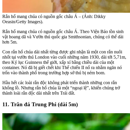
Rắn hổ mang chúa có nguồn gốc châu Á – (Ảnh: Dikky
Oeasin/Getty Images).
Rắn hổ mang chúa có nguồn gốc châu Á. Theo Viện Bảo tồn sinh
vật hoang dã và Vườn thú quốc gia Smithsonian, chúng có thể dài
hơn 5m.
Con rắn hổ chúa dài nhất từng được ghi nhận là một con rắn nuôi
nhốt tại vườn thú London vào cuối những năm 1930, dài tới 5,71m,
theo Kỷ lục Guinness thế giới, xấp xỉ bằng chiều dài của một
container. Nó đã bị giết chết khi Thế chiến II nổ ra nhằm ngăn nó
trốn vào thành phố trong trường hợp sở thú bị ném bom.
Hầu hết các loài rắn độc không phát triển thành những con rắn
khổng lồ. Nhưng rắn hổ chúa là một “ngoại lệ”, khiến chúng trở
thành loài rắn độc dài nhất trên Trái đất.
11. Trăn đá Trung Phi (dài 5m)