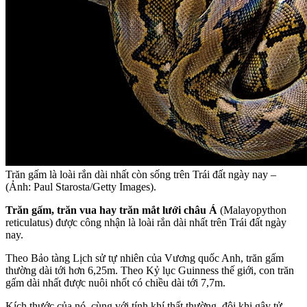
Trăn gấm là loài rắn dài nhất còn sống trên Trái đất ngày nay –
(Ảnh: Paul Starosta/Getty Images).
Trăn gấm, trăn vua hay trăn mắt lưới châu Á
(Malayopython
reticulatus) được công nhận là loài rắn dài nhất trên Trái đất ngày
nay.
Theo Bảo tàng Lịch sử tự nhiên của Vương quốc Anh, trăn gấm
thường dài tới hơn 6,25m. Theo Kỷ lục Guinness thế giới, con trăn
gấm dài nhất được nuôi nhốt có chiều dài tới 7,7m.
Kích thước của nó, cùng với tính khí thất thường, đôi khi gây tử