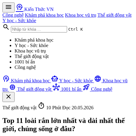
menu
psychology
Kiến Thức VN
Công nghệ
Khám phá khoa học
Khoa học vũ trụ
Thế giới động vật
Y học - Sức khỏe
search
Ctrl K
Khám phá khoa học
Y học - Sức khỏe
Khoa học vũ trụ
Thế giới động vật
1001 bí ẩn
Công nghệ
psychology
smart_toy
language
Khám phá khoa học
Y học - Sức khỏe
Khoa học vũ
memory
hub
rocket_launch
trụ
Thế giới động vật
1001 bí ẩn
Công nghệ
close
timer
Thế giới động vật
10 Phút Đọc
20.05.2026
Top 11 loài rắn lớn nhất và dài nhất thế
giới, chúng sống ở đâu?