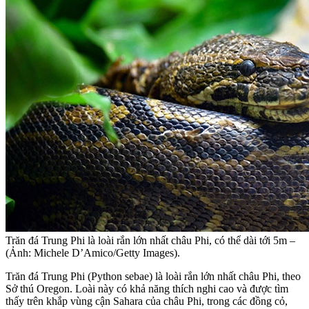
Trăn đá Trung Phi là loài rắn lớn nhất châu Phi, có thể dài tới 5m –
(Ảnh: Michele D’Amico/Getty Images).
Trăn đá Trung Phi (Python sebae) là loài rắn lớn nhất châu Phi, theo
Sở thú Oregon. Loài này có khả năng thích nghi cao và được tìm
thấy trên khắp vùng cận Sahara của châu Phi, trong các đồng cỏ,