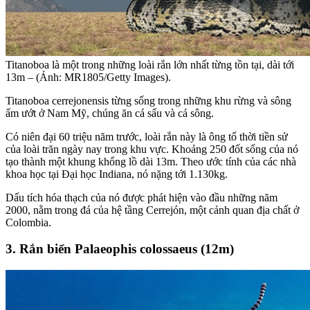
Titanoboa là một trong những loài rắn lớn nhất từng tồn tại, dài tới
13m – (Ảnh: MR1805/Getty Images).
Titanoboa cerrejonensis từng sống trong những khu rừng và sông
ẩm ướt ở Nam Mỹ, chúng ăn cá sấu và cá sông.
Có niên đại 60 triệu năm trước, loài rắn này là ông tổ thời tiền sử
của loài trăn ngày nay trong khu vực. Khoảng 250 đốt sống của nó
tạo thành một khung khổng lồ dài 13m. Theo ước tính của các nhà
khoa học tại Đại học Indiana, nó nặng tới 1.130kg.
Dấu tích hóa thạch của nó được phát hiện vào đầu những năm
2000, nằm trong đá của hệ tầng Cerrejón, một cảnh quan địa chất ở
Colombia.
3. Rắn biển Palaeophis colossaeus (12m)