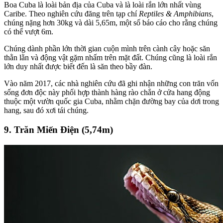
Boa Cuba là loài bản địa của Cuba và là loài rắn lớn nhất vùng
Caribe. Theo nghiên cứu đăng trên tạp chí
Reptiles & Amphibians
,
chúng nặng hơn 30kg và dài 5,65m, một số báo cáo cho rằng chúng
có thể vượt 6m.
Chúng dành phần lớn thời gian cuộn mình trên cành cây hoặc săn
thằn lằn và động vật gặm nhấm trên mặt đất. Chúng cũng là loài rắn
lớn duy nhất được biết đến là săn theo bầy đàn.
Vào năm 2017, các nhà nghiên cứu đã ghi nhận những con trăn vốn
sống đơn độc này phối hợp thành hàng rào chắn ở cửa hang động
thuộc một vườn quốc gia Cuba, nhằm chặn đường bay của dơi trong
hang, sau đó xơi tái chúng.
9. Trăn Miến Điện (5,74m)