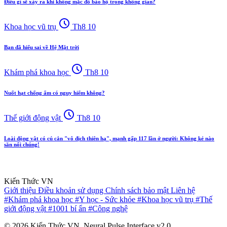
Điều gì sẽ xảy ra khi không mặc đồ bảo hộ trong không gian?
schedule
Khoa học vũ trụ
Th8 10
Bạn đã hiểu sai về Hệ Mặt trời
schedule
Khám phá khoa học
Th8 10
Nuốt hạt chống ẩm có nguy hiểm không?
schedule
Thế giới động vật
Th8 10
Loài động vật có cú cắn "vô địch thiên hạ", mạnh gấp 117 lần ở người: Không kẻ nào
săn nổi chúng!
Kiến Thức VN
Giới thiệu
Điều khoản sử dụng
Chính sách bảo mật
Liên hệ
#Khám phá khoa học
#Y học - Sức khỏe
#Khoa học vũ trụ
#Thế
giới động vật
#1001 bí ẩn
#Công nghệ
© 2026 Kiến Thức VN. Neural Pulse Interface v2.0.