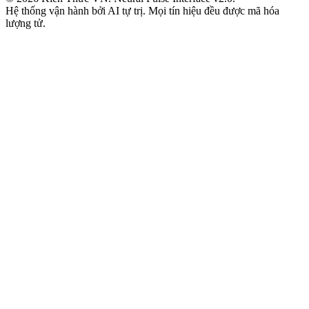
Hệ thống vận hành bởi AI tự trị. Mọi tín hiệu đều được mã hóa
lượng tử.