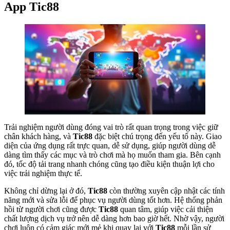
App
Tic88
Trải nghiệm người dùng đóng vai trò rất quan trọng trong việc giữ
chân khách hàng, và
Tic88
đặc biệt chú trọng đến yếu tố này. Giao
diện của ứng dụng rất trực quan, dễ sử dụng, giúp người dùng dễ
dàng tìm thấy các mục và trò chơi mà họ muốn tham gia. Bên cạnh
đó, tốc độ tải trang nhanh chóng cũng tạo điều kiện thuận lợi cho
việc trải nghiệm thực tế.
Không chỉ dừng lại ở đó,
Tic88
còn thường xuyên cập nhật các tính
năng mới và sửa lỗi để phục vụ người dùng tốt hơn. Hệ thống phản
hồi từ người chơi cũng được
Tic88
quan tâm, giúp việc cải thiện
chất lượng dịch vụ trở nên dễ dàng hơn bao giờ hết. Nhờ vậy, người
chơi luôn có cảm giác mới mẻ khi quay lại với
Tic88
mỗi lần sử