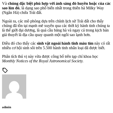
Và
chúng đặc biệt phù hợp với ánh sáng đỏ huyền hoặc của các
sao lùn đỏ
, là dạng sao phổ biến nhất trong thiên hà Milky Way
(Ngân Hà) chứa Trái đất.
Ngoài ra, các mô phỏng dựa trên chính lịch sử Trái đất cho thấy
chúng đã tồn tại mạnh mẽ xuyên qua các thời kỳ hành tinh chúng ta
là thế giới đại dương, là quả cầu băng hà và ngay cả trong kịch bản
giả thuyết là địa cầu quay quanh một ngôi sao lạnh hơn.
Điều đó cho thấy các
sinh vật ngoài hành tinh màu tím
này có rất
nhiều cơ hội sinh sôi trên 5.500 hành tinh nhân loại đã được biết.
Phân tích thú vị này vừa được công bố trên tạp chí khoa học
Monthly Notices of the Royal Astronomical Society.
sell
admin