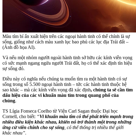
Màu tím bí ẩn xuất hiện trên các ngoại hành tinh có thể chính là sự
sống, giống như cách màu xanh lục bao phủ các lục địa Trái đất –
(Ảnh đồ họa AI).
Và nếu một nhóm người ngoài hành tinh sở hữu các kính viễn vọng
có sức mạnh ngang ngửa người Trái đất, họ có thể xác định tín hiệu
sự sống đó.
Điều này có nghĩa nếu chúng ta muốn tìm ra một hành tinh có sự
sống trong số 5.500 ngoại hành tinh – tức các hành tinh thuộc hệ
sao khác – mà các kính viễn vọng đã xác định
, chúng ta sẽ cần tìm
dấu hiệu của các vi khuẩn màu tím trong quang phổ của
chúng
.
TS Lígia Fonseca Coelho từ Viện Carl Sagan thuộc Đại học
Cornell, cho biết:
“
Vi khuẩn màu tím có thể phát triển mạnh trong
nhiều điều kiện khác nhau, khiến nó trở thành một trong những
ứng cử viên chính cho sự sống
, có thể thống trị nhiều thế giới
khác nhau”.