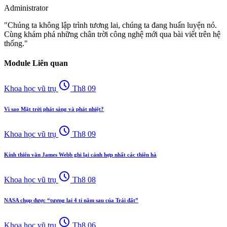
Administrator
"Chúng ta không lập trình tương lai, chúng ta đang huấn luyện nó.
Cùng khám phá những chân trời công nghệ mới qua bài viết trên hệ
thống."
Module Liên quan
schedule
Khoa học vũ trụ
Th8 09
Vì sao Mặt trời phát sáng và phát nhiệt?
schedule
Khoa học vũ trụ
Th8 09
Kính thiên văn James Webb ghi lại cảnh hợp nhất các thiên hà
schedule
Khoa học vũ trụ
Th8 08
NASA chụp được “tương lai 4 tỉ năm sau của Trái đất”
schedule
Khoa học vũ trụ
Th8 06