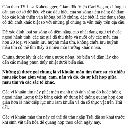
Còn theo TS Lisa Kaltenegger, Giám đốc Viện Carl Sagan, chúng ta
cần tạo cơ sở dữ liệu về các dấu hiệu của sự sống tiềm năng để đảm
bảo các kính thiên văn không bỏ lỡ chúng, đặc biệt là các dạng sống
có đôi chút khác biệt so với những gì chúng ta vẫn thấy trên địa cầu.
Để xác định loại sự sống có tiềm năng cao nhất đang ngự trị ở các
ngoại hành tinh, các tác giả đã thu thập và nuôi cấy các mẫu của
hơn 20 loại vi khuẩn lưu huỳnh màu tím, không chứa lưu huỳnh
màu tím có thể tìm thấy ở nhiều môi trường khác nhau.
Chúng được lấy từ các vùng nước nông, bờ biển và đầm lầy cho
đến các miệng phun thủy nhiệt dưới biển sâu.
Những gì được gọi chung là vi khuẩn màu tím thực sự có nhiều
màu sắc bao gồm vàng, cam, nâu và đỏ, do sự kết hợp giữa
màu tím và các sắc tố khác.
Các vi khuẩn tím này phát triển mạnh nhờ ánh sáng đỏ hoặc hồng
ngoại năng lượng thấp bằng cách sử dụng hệ thống quang hợp đơn
giản hơn là nhờ diệp lục như lam khuẩn và đa số thực vật trên Trái
đất.
Các vi khuẩn màu tím này có thể đã tràn ngập Trái đất sơ khai trước
khi sinh vật tiến hóa để quang hợp theo cách ngày nay.