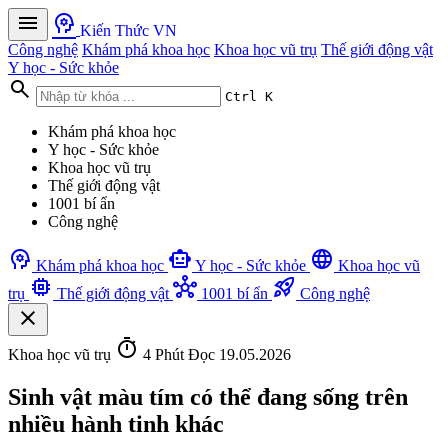
menu
psychology
Kiến Thức VN
Công nghệ
Khám phá khoa học
Khoa học vũ trụ
Thế giới động vật
Y học - Sức khỏe
search
Ctrl K
Khám phá khoa học
Y học - Sức khỏe
Khoa học vũ trụ
Thế giới động vật
1001 bí ẩn
Công nghệ
psychology
smart_toy
language
Khám phá khoa học
Y học - Sức khỏe
Khoa học vũ
memory
hub
rocket_launch
trụ
Thế giới động vật
1001 bí ẩn
Công nghệ
close
timer
Khoa học vũ trụ
4 Phút Đọc
19.05.2026
Sinh vật màu tím có thể đang sống trên
nhiều hành tinh khác