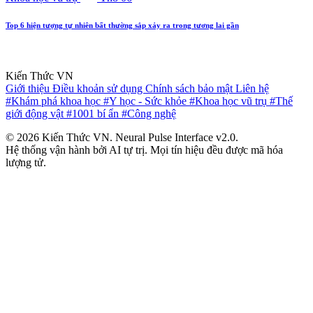
Top 6 hiện tượng tự nhiên bất thường sắp xảy ra trong tương lai gần
Kiến Thức VN
Giới thiệu
Điều khoản sử dụng
Chính sách bảo mật
Liên hệ
#Khám phá khoa học
#Y học - Sức khỏe
#Khoa học vũ trụ
#Thế
giới động vật
#1001 bí ẩn
#Công nghệ
© 2026 Kiến Thức VN. Neural Pulse Interface v2.0.
Hệ thống vận hành bởi AI tự trị. Mọi tín hiệu đều được mã hóa
lượng tử.