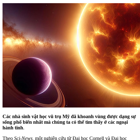
Các nhà sinh vật học vũ trụ Mỹ đã khoanh vùng được dạng sự
sống phổ biến nhất mà chúng ta có thể tìm thấy ở các ngoại
hành tinh
.
Theo
Sci-News,
một nghiên cứu từ Đại học Cornell và Đại học