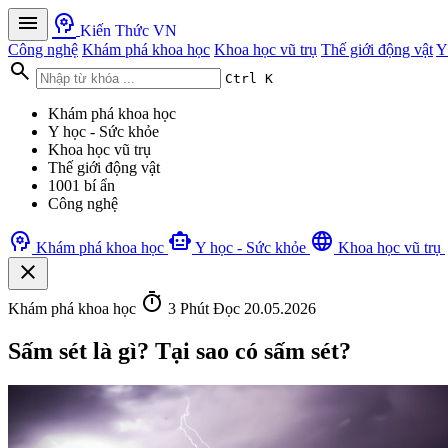
menu
psychology
Kiến Thức VN
Công nghệ
Khám phá khoa học
Khoa học vũ trụ
Thế giới động vật
Y
search
Ctrl K
Khám phá khoa học
Y học - Sức khỏe
Khoa học vũ trụ
Thế giới động vật
1001 bí ẩn
Công nghệ
psychology
smart_toy
language
Khám phá khoa học
Y học - Sức khỏe
Khoa học vũ trụ
close
timer
Khám phá khoa học
3 Phút Đọc
20.05.2026
Sấm sét là gì? Tại sao có sấm sét?