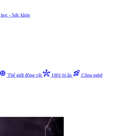
 học - Sức khỏe
memory
hub
rocket_launch
Thế giới động vật
1001 bí ẩn
Công nghệ