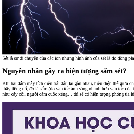
Sét là sự di chuyển của các ion nhưng hình ảnh của sét là do dòng pla
Nguyên nhân gây ra hiện tượng sấm sét?
Khi hai đám mây tích điện trái dấu lại gần nhau, hiệu điện thế giữa c
thấy tiếng nổ, đó là sấm (do vận tốc ánh sáng nhanh hơn vận tốc của t
như cây cối, người cầm cuốc xẻng… thì sẽ có hiện tượng phóng tia lử