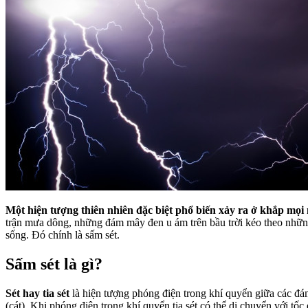
Một hiện tượng thiên nhiên đặc biệt phổ biến xảy ra ở khắp mọi n
trận mưa dông, những đám mây đen u ám trên bầu trời kéo theo nhữn
sống. Đó chính là sấm sét.
Sấm sét là gì?
Sét hay tia sét
là hiện tượng phóng điện trong khí quyển giữa các đám
(cát). Khi phóng điện trong khí quyển tia sét có thể di chuyển với tố