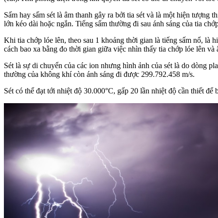
Sấm hay sấm sét là âm thanh gây ra bởi tia sét và là một hiện tượng
lớn kéo dài hoặc ngắn. Tiếng sấm thường đi sau ánh sáng của tia chớp
Khi tia chớp lóe lên, theo sau 1 khoảng thời gian là tiếng sấm nổ, là 
cách bao xa bằng đo thời gian giữa việc nhìn thấy tia chớp lóe lên v
Sét là sự di chuyển của các ion nhưng hình ảnh của sét là do dòng pla
thường của không khí còn ánh sáng đi được 299.792.458 m/s.
Sét có thể đạt tới nhiệt độ 30.000°C, gấp 20 lần nhiệt độ cần thiết để b