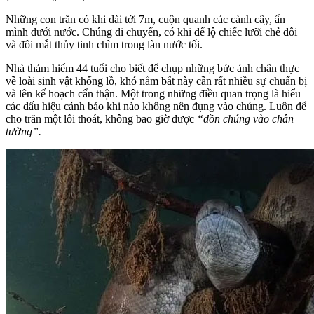
Những con trăn có khi dài tới 7m, cuộn quanh các cành cây, ẩn
mình dưới nước. Chúng di chuyển, có khi để lộ chiếc lưỡi chẻ đôi
và đôi mắt thủy tinh chìm trong làn nước tối.
Nhà thám hiểm 44 tuổi cho biết để chụp những bức ảnh chân thực
về loài sinh vật khổng lồ, khó nắm bắt này cần rất nhiều sự chuẩn bị
và lên kế hoạch cẩn thận. Một trong những điều quan trọng là hiểu
các dấu hiệu cảnh báo khi nào không nên đụng vào chúng. Luôn để
cho trăn một lối thoát, không bao giờ được
“dồn chúng vào chân
tường”.