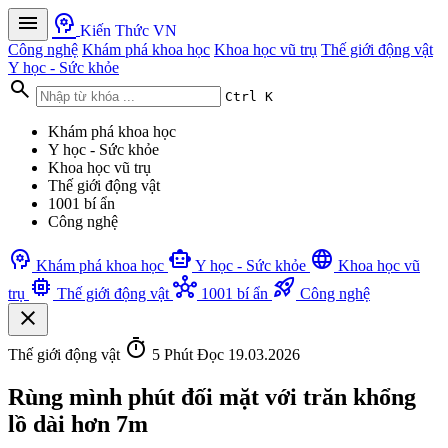
menu
psychology
Kiến Thức VN
Công nghệ
Khám phá khoa học
Khoa học vũ trụ
Thế giới động vật
Y học - Sức khỏe
search
Ctrl K
Khám phá khoa học
Y học - Sức khỏe
Khoa học vũ trụ
Thế giới động vật
1001 bí ẩn
Công nghệ
psychology
smart_toy
language
Khám phá khoa học
Y học - Sức khỏe
Khoa học vũ
memory
hub
rocket_launch
trụ
Thế giới động vật
1001 bí ẩn
Công nghệ
close
timer
Thế giới động vật
5 Phút Đọc
19.03.2026
Rùng mình phút đối mặt với trăn khổng
lồ dài hơn 7m