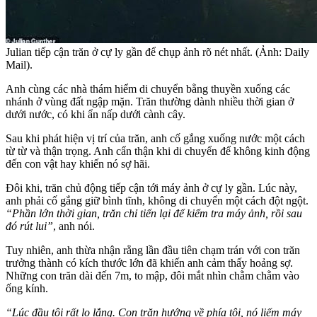
Julian tiếp cận trăn ở cự ly gần để chụp ảnh rõ nét nhất. (Ảnh: Daily
Mail).
Anh cùng các nhà thám hiểm di chuyển bằng thuyền xuống các
nhánh ở vùng đất ngập mặn. Trăn thường dành nhiều thời gian ở
dưới nước, có khi ẩn nấp dưới cành cây.
Sau khi phát hiện vị trí của trăn, anh cố gắng xuống nước một cách
từ từ và thận trọng. Anh cẩn thận khi di chuyển để không kinh động
đến con vật hay khiến nó sợ hãi.
Đôi khi, trăn chủ động tiếp cận tới máy ảnh ở cự ly gần. Lúc này,
anh phải cố gắng giữ bình tĩnh, không di chuyển một cách đột ngột.
“Phần lớn thời gian, trăn chỉ tiến lại để kiểm tra máy ảnh, rồi sau
đó rút lui”
, anh nói.
Tuy nhiên, anh thừa nhận rằng lần đầu tiên chạm trán với con trăn
trưởng thành có kích thước lớn đã khiến anh cảm thấy hoảng sợ.
Những con trăn dài đến 7m, to mập, đôi mắt nhìn chằm chằm vào
ống kính.
“Lúc đầu tôi rất lo lắng. Con trăn hướng về phía tôi, nó liếm máy