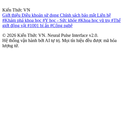
Kiến Thức VN
Giới thiệu
Điều khoản sử dụng
Chính sách bảo mật
Liên hệ
#Khám phá khoa học
#Y học - Sức khỏe
#Khoa học vũ trụ
#Thế
giới động vật
#1001 bí ẩn
#Công nghệ
© 2026 Kiến Thức VN. Neural Pulse Interface v2.0.
Hệ thống vận hành bởi AI tự trị. Mọi tín hiệu đều được mã hóa
lượng tử.