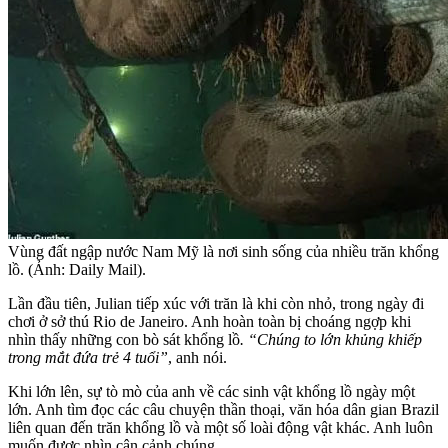
Vùng đất ngập nước Nam Mỹ là nơi sinh sống của nhiều trăn khổng
lồ. (Ảnh: Daily Mail).
Lần đầu tiên, Julian tiếp xúc với trăn là khi còn nhỏ, trong ngày đi
chơi ở sở thú Rio de Janeiro. Anh hoàn toàn bị choáng ngợp khi
nhìn thấy những con bò sát khổng lồ
. “Chúng to lớn khủng khiếp
trong mắt đứa trẻ 4 tuổi”
, anh nói.
Khi lớn lên, sự tò mò của anh về các sinh vật khổng lồ ngày một
lớn. Anh tìm đọc các câu chuyện thần thoại, văn hóa dân gian Brazil
liên quan đến trăn khổng lồ và một số loài động vật khác. Anh luôn
muốn được nhìn cận cảnh chúng.