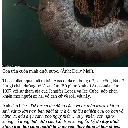
Con trăn cuộn mình dưới nước. (Ảnh: Daily Mail).
Theo Julian, quan niệm trăn Anaconda rất hung dữ, tấn công bất cứ
thứ gì chắn đường nó là sai lầm. Bộ phim kinh dị Anaconda năm
1997 với sự tham gia của Jennifer Lopez và Ice Cube, góp phần
khiến mọi người sợ hãi vô căn cứ về loài vật này.
Anh cho biết:
“Để tương tác đúng cách và an toàn trước những
sinh vật to lớn này, bạn phải thực hiện nhiều nghiên cứu cơ bản về
hành vi, dấu hiệu cảnh báo nguy hiểm… Tuy nhiên, con người
không có trong thực đơn của loài trăn khổng lồ.
Lý do duy nhất
khiến trăn tấn công người là vì nó cảm thấy đang bị làm phiền,