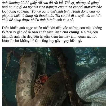
ảnh khoảng 20-30 giây rồi sau đó rút lui. Tôi sợ, nhưng cố gắng
nhớ những gì đã học và kinh nghiệm của mình khi đối mặt với các
loài động vật khác. Tôi cố gắng giữ bình tĩnh. Hành động của nó
giúp tôi biết nó đang rất thoải mái. Tôi có thể di chuyển lùi xa hơn
chút để chụp được nhiều ảnh hơn”
, anh chia sẻ.
Điều khiến anh ngạc nhiên nhất khi tiếp xúc những con trăn khổng
lồ ở cự ly gần đó là
bản chất hiền lành của chúng
. Những con
trăn lớn anh gặp đều tiến lại gần kiểm tra máy ảnh, quan sát, rồi
lượn đi chứ không hề tấn công hay gây nguy hiểm gì.