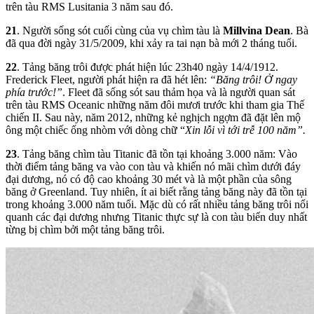
trên tàu RMS Lusitania 3 năm sau đó.
21
. Người sống sót cuối cùng của vụ chìm tàu là
Millvina Dean
. Bà
đã qua đời ngày 31/5/2009, khi xảy ra tai nạn bà mới 2 tháng tuổi.
22
. Tảng băng trôi được phát hiện lúc 23h40 ngày 14/4/1912.
Frederick Fleet, người phát hiện ra đã hét lên:
“Băng trôi! Ở ngay
phía trước!”
. Fleet đã sống sót sau thảm họa và là người quan sát
trên tàu RMS Oceanic những năm đôi mươi trước khi tham gia Thế
chiến II. Sau này, năm 2012, những kẻ nghịch ngợm đã đặt lên mộ
ông một chiếc ống nhòm với dòng chữ “
Xin lỗi vì tới trễ 100 năm”.
23
. Tảng băng chìm tàu Titanic đã tồn tại khoảng 3.000 năm: Vào
thời điểm tảng băng va vào con tàu và khiến nó mãi chìm dưới đáy
đại dương, nó có độ cao khoảng 30 mét và là một phần của sông
băng ở Greenland. Tuy nhiên, ít ai biết rằng tảng băng này đã tồn tại
trong khoảng 3.000 năm tuổi. Mặc dù có rất nhiều tảng băng trôi nổi
quanh các đại dương nhưng Titanic thực sự là con tàu biển duy nhất
từng bị chìm bởi một tảng băng trôi.