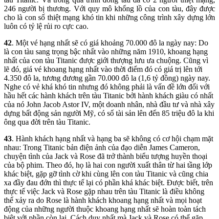
246 người bị thương. Với quy mô khổng lồ của con tàu, đây được
cho là con số thiệt mạng khó tin khi những công trình xây dựng lớn
luôn có tỷ lệ rủi ro cực cao.
42
. Một vé hạng nhất sẽ có giá khoảng 70.000 đô la ngày nay: Do
là con tàu sang trọng bậc nhất vào những năm 1910, khoang hạng
nhất của con tàu Titanic được giới thượng lưu ưa chuộng. Cũng vì
lẽ đó, giá vé khoang hạng nhất vào thời điểm đó có giá trị lên tới
4.350 đô la, tương đương gần 70.000 đô la (1,6 tỷ đồng) ngày nay.
Nghe có vẻ khá khó tin nhưng đó không phải là vấn đề lớn đối với
hầu hết các hành khách trên tàu Titanic bởi hành khách giàu có nhất
của nó John Jacob Astor IV, một doanh nhân, nhà đầu tư và nhà xây
dựng bất động sản người Mỹ, có số tài sản lên đến 85 triệu đô la khi
ông qua đời trên tàu Titanic.
43
. Hành khách hạng nhất và hạng ba sẽ không có cơ hội chạm mặt
nhau: Trong Titanic bản điện ảnh của đạo diễn James Cameron,
chuyện tình của Jack và Rose đã trở thành biểu tượng huyền thoại
của bộ phim. Theo đó, họ là hai con người xuất thân từ hai tầng lớp
khác biệt, gặp gỡ tình cờ khi cùng lên con tàu Titanic và cũng chia
xa đầy đau đớn thì thực tế lại có phần khá khác biệt. Được biết, trên
thực tế việc Jack và Rose gặp nhau trên tàu Titanic là điều không
thể xảy ra do Rose là hành khách khoang hạng nhất và mọi hoạt
động của những người thuộc khoang hạng nhất sẽ hoàn toàn tách
biệt với phần còn lại. Cách duy nhất mà Jack và Rose có thể gặp