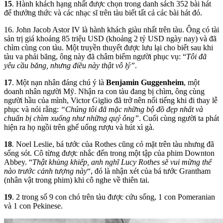
15
. Hành khách hạng nhất được chọn trong danh sách 352 bài hát
để thưởng thức và các nhạc sĩ trên tàu biết tất cả các bài hát đó.
16. John Jacob Astor IV là hành khách giàu nhất trên tàu. Ông có tài
sản trị giá khoảng 85 triệu USD (khoảng 2 tỷ USD ngày nay) và đã
chìm cùng con tàu. Một truyền thuyết được lưu lại cho biết sau khi
tàu va phải băng, ông này đã châm biếm người phục vụ: “
Tôi đã
yêu cầu băng, nhưng điều này thật vô lý”
.
17
. Một nạn nhân đáng chú ý là
Benjamin Guggenheim
, một
doanh nhân người Mỹ. Nhận ra con tàu đang bị chìm, ông cùng
người hầu của mình, Victor Giglio đã trở nên nổi tiếng khi đi thay lễ
phục và nói rằng:
“Chúng tôi đã mặc những bộ đồ đẹp nhất và
chuẩn bị chìm xuống như những quý ông”
. Cuối cùng người ta phát
hiện ra họ ngồi trên ghế uống rượu và hút xì gà.
18
. Noel Leslie, bá tước của Rothes cũng có mặt trên tàu nhưng đã
sống sót. Cô từng được nhắc đến trong một tập của phim Downton
Abbey. “
Thật khủng khiếp, anh nghĩ Lucy Rothes sẽ vui mừng thế
nào trước cảnh tượng này
“, đó là nhận xét của bá tước Grantham
(nhân vật trong phim) khi cô nghe về thiên tai.
19
. 2 trong số 9 con chó trên tàu được cứu sống, 1 con Pomeranian
và 1 con Pekinese.