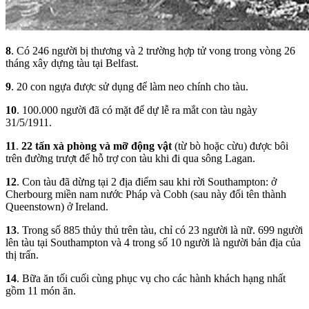
8
. Có 246 người bị thương và 2 trường hợp tử vong trong vòng 26
tháng xây dựng tàu tại Belfast.
9
. 20 con ngựa được sử dụng để làm neo chính cho tàu.
10
. 100.000 người đã có mặt để dự lễ ra mắt con tàu ngày
31/5/1911.
11
.
22 tấn xà phòng và mỡ động vật
(từ bò hoặc cừu) được bôi
trên đường trượt để hỗ trợ con tàu khi đi qua sông Lagan.
12
. Con tàu đã dừng tại 2 địa điểm sau khi rời Southampton: ở
Cherbourg miền nam nước Pháp và Cobh (sau này đổi tên thành
Queenstown) ở Ireland.
13
. Trong số 885 thủy thủ trên tàu, chỉ có 23 người là nữ. 699 người
lên tàu tại Southampton và 4 trong số 10 người là người bản địa của
thị trấn.
14
. Bữa ăn tối cuối cùng phục vụ cho các hành khách hạng nhất
gồm 11 món ăn.