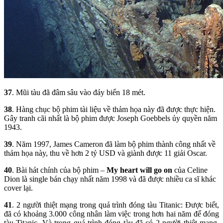
37
. Mũi tàu đã đâm sâu vào đáy biển 18 mét.
38
. Hàng chục bộ phim tài liệu về thảm họa này đã được thực hiện.
Gây tranh cãi nhất là bộ phim được Joseph Goebbels ủy quyền năm
1943.
39
. Năm 1997, James Cameron đã làm bộ phim thành công nhất về
thảm họa này, thu về hơn 2 tỷ USD và giành được 11 giải Oscar.
40
. Bài hát chính của bộ phim –
My heart will go on
của Celine
Dion là single bán chạy nhất năm 1998 và đã được nhiều ca sĩ khác
cover lại.
41
. 2 người thiệt mạng trong quá trình đóng tàu Titanic: Được biết,
đã có khoảng 3.000 công nhân làm việc trong hơn hai năm để đóng
tàu Titanic. Và trong quá trình đóng tàu đã có 2 người thiệt mạng,