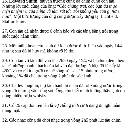
26
.
Edward Smith
, thuyền trưởng cũng đã chìm cùng con tàu.
Những lời cuối cùng của ông: “
Các chàng trai, các bạn đã thực
hiện nhiệm vụ của mình và làm rất tốt. Tôi không yêu cầu gì hơn
nữa
“. Một bức tượng của ông cũng được xây dựng tại Lichfield,
Staffordshire.
27. Con tàu đã nhận được 6 cảnh báo về các tảng băng trôi trong
suốt cuộc hành trình.
28. Một mũi khoan cứu sinh dự kiến được thực hiện vào ngày 14/4
nhưng sau đó bị hủy mà không rõ lý do.
29
. Con tàu vỡ làm đôi vào lúc 2h20 ngày 15/4 và bị chìm đem theo
tất cả những hành khách còn lại vào đại dương. Nhiệt độ lúc ấy là
-20C và có rất ít người có thể sống sót sau 15 phút trong nước,
khoảng 1% đã chết trong vòng 2 phút do sốc lạnh.
30
. Charles Joughin, thợ làm bánh trên tàu đã rơi xuống nước trong
vòng 2h nhưng vẫn sống sót. Ông cho biết mình không thấy lạnh do
uống nhiều rượu whisky.
31
. Có 26 cặp đôi trên tàu là vợ chồng mới cưới đang đi nghỉ tuần
trăng mật.
32
. Các nhạc công đã chơi nhạc trong vòng 2h5 phút lúc tàu chìm.