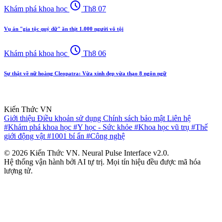
schedule
Khám phá khoa học
Th8 07
Vụ án "gia tộc quỷ dữ" ăn thịt 1.000 người vô tội
schedule
Khám phá khoa học
Th8 06
Sự thật về nữ hoàng Cleopatra: Vừa xinh đẹp vừa thạo 8 ngôn ngữ
Kiến Thức VN
Giới thiệu
Điều khoản sử dụng
Chính sách bảo mật
Liên hệ
#Khám phá khoa học
#Y học - Sức khỏe
#Khoa học vũ trụ
#Thế
giới động vật
#1001 bí ẩn
#Công nghệ
© 2026 Kiến Thức VN. Neural Pulse Interface v2.0.
Hệ thống vận hành bởi AI tự trị. Mọi tín hiệu đều được mã hóa
lượng tử.