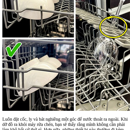
Luôn đặt cốc, ly và bát nghiêng một góc để nước thoát ra ngoài. Khi
dỡ đồ ra khỏi máy rửa chén, bạn sẽ thấy rằng mình không cần phải
làm khô bất cứ thứ gì. Hơn nữa, những thiết bị này thường đi kèm