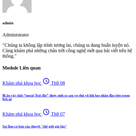
admin
Administrator
"Chúng ta không lập trình tương lai, chúng ta đang huấn luyện nó.
Cùng khám phá những chân trời công nghệ mới qua bài viết trên hệ
thống."
Module Liên quan
schedule
Khám phá khoa học
Th8 08
Bí ẩn vật chất “ngoài Trái đất” được sinh ra sau vụ thử vũ khí hạt nhân đầu tiên trong
lịch sử
schedule
Khám phá khoa học
Th8 07
Sai lầm cơ bản của thuyết "thế giới giả lập"