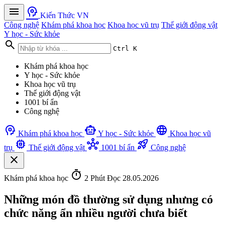
menu
psychology
Kiến Thức VN
Công nghệ
Khám phá khoa học
Khoa học vũ trụ
Thế giới động vật
Y học - Sức khỏe
search
Ctrl K
Khám phá khoa học
Y học - Sức khỏe
Khoa học vũ trụ
Thế giới động vật
1001 bí ẩn
Công nghệ
psychology
smart_toy
language
Khám phá khoa học
Y học - Sức khỏe
Khoa học vũ
memory
hub
rocket_launch
trụ
Thế giới động vật
1001 bí ẩn
Công nghệ
close
timer
Khám phá khoa học
2 Phút Đọc
28.05.2026
Những món đồ thường sử dụng nhưng có
chức năng ẩn nhiều người chưa biết