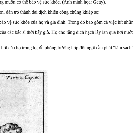
ng muốn có thể bảo vệ sức khỏe. (Ảnh minh họa: Getty).
, dần trở thành đại dịch khiến công chúng khiếp sợ.
bảo vệ sức khỏe của họ và gia đình. Trong đó bao gồm cả việc hít nhữn
ủa các bác sĩ thời bấy giờ. Họ cho rằng dịch hạch lây lan qua hơi nướ
hơi của họ trong lọ, đề phòng trường hợp đột ngột cần phải “làm sạch