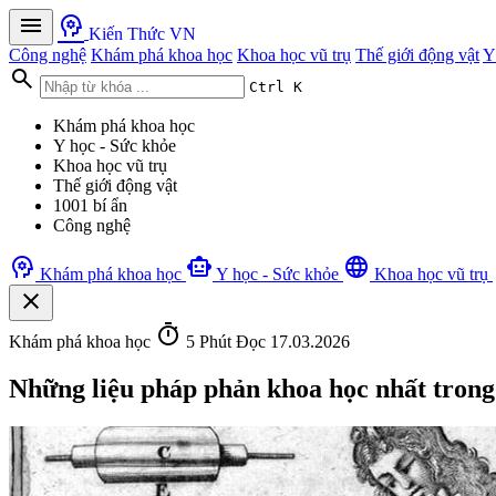
menu
psychology
Kiến Thức VN
Công nghệ
Khám phá khoa học
Khoa học vũ trụ
Thế giới động vật
Y
search
Ctrl K
Khám phá khoa học
Y học - Sức khỏe
Khoa học vũ trụ
Thế giới động vật
1001 bí ẩn
Công nghệ
psychology
smart_toy
language
Khám phá khoa học
Y học - Sức khỏe
Khoa học vũ trụ
close
timer
Khám phá khoa học
5 Phút Đọc
17.03.2026
Những liệu pháp phản khoa học nhất trong 