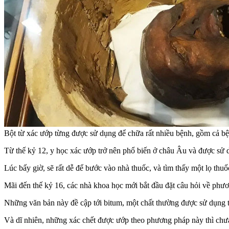
Bột từ xác ướp từng được sử dụng để chữa rất nhiều bệnh, gồm cả bệ
Từ thế kỷ 12, y học xác ướp trở nên phổ biến ở châu Âu và được sử dụ
Lúc bấy giờ, sẽ rất dễ để bước vào nhà thuốc, và tìm thấy một lọ th
Mãi đến thế kỷ 16, các nhà khoa học mới bắt đầu đặt câu hỏi về phươn
Những văn bản này đề cập tới bitum, một chất thường được sử dụng tr
Và dĩ nhiên, những xác chết được ướp theo phương pháp này thì chưa 