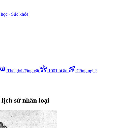
 học - Sức khỏe
memory
hub
rocket_launch
Thế giới động vật
1001 bí ẩn
Công nghệ
lịch sử nhân loại