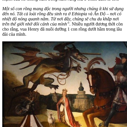
Một số con rồng mang độc trong người nhưng chúng ít khi sử dụng
đến nó. Tất cả loài rồng đều sinh ra ở Ethiopia và Ấn Độ – nơi có
nhiệt độ nóng quanh năm. Từ nơi đây, chúng sẽ chu du khắp nơi
trên thế giới nhờ đôi cánh của mình”.
Nhiều người đương thời còn
cho rằng, vua Henry đã nuôi dưỡng 1 con rồng dưới hầm trong lâu
đài của mình.