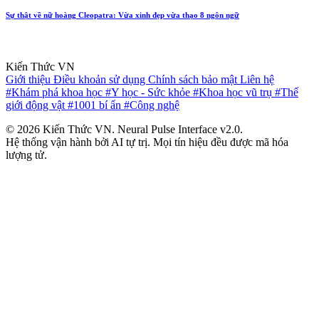
Sự thật về nữ hoàng Cleopatra: Vừa xinh đẹp vừa thạo 8 ngôn ngữ
Kiến Thức VN
Giới thiệu
Điều khoản sử dụng
Chính sách bảo mật
Liên hệ
#Khám phá khoa học
#Y học - Sức khỏe
#Khoa học vũ trụ
#Thế
giới động vật
#1001 bí ẩn
#Công nghệ
© 2026 Kiến Thức VN. Neural Pulse Interface v2.0.
Hệ thống vận hành bởi AI tự trị. Mọi tín hiệu đều được mã hóa
lượng tử.