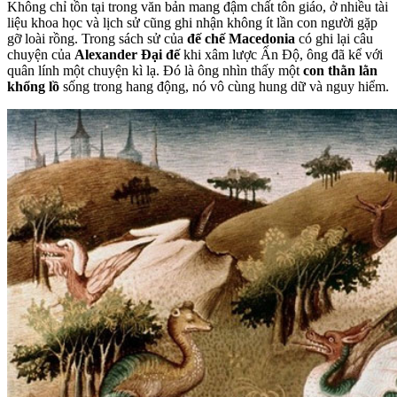
Không chỉ tồn tại trong văn bản mang đậm chất tôn giáo, ở nhiều tài
liệu khoa học và lịch sử cũng ghi nhận không ít lần con người gặp
gỡ loài rồng. Trong sách sử của
đế chế Macedonia
có ghi lại câu
chuyện của
Alexander Đại đế
khi xâm lược Ấn Độ, ông đã kể với
quân lính một chuyện kì lạ. Đó là ông nhìn thấy một
con thằn lằn
khổng lồ
sống trong hang động, nó vô cùng hung dữ và nguy hiểm.