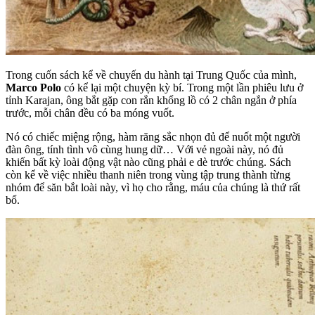
Trong cuốn sách kể về chuyến du hành tại Trung Quốc của mình,
Marco Polo
có kể lại một chuyện kỳ bí. Trong một lần phiêu lưu ở
tỉnh Karajan, ông bắt gặp con rắn khổng lồ có 2 chân ngắn ở phía
trước, mỗi chân đều có ba móng vuốt.
Nó có chiếc miệng rộng, hàm răng sắc nhọn đủ để nuốt một người
đàn ông, tính tình vô cùng hung dữ… Với vẻ ngoài này, nó đủ
khiến bất kỳ loài động vật nào cũng phải e dè trước chúng. Sách
còn kể về việc nhiều thanh niên trong vùng tập trung thành từng
nhóm để săn bắt loài này, vì họ cho rằng, máu của chúng là thứ rất
bổ.