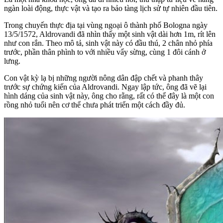
ngàn loài động, thực vật và tạo ra bảo tàng lịch sử tự nhiên đầu tiên.
Trong chuyến thực địa tại vùng ngoại ô thành phố Bologna ngày
13/5/1572, Aldrovandi đã nhìn thấy một sinh vật dài hơn 1m, rít lên
như con rắn. Theo mô tả, sinh vật này có đầu thú, 2 chân nhỏ phía
trước, phần thân phình to với nhiều vẩy sừng, cùng 1 đôi cánh ở
lưng.
Con vật kỳ lạ bị những người nông dân đập chết và phanh thây
trước sự chứng kiến của Aldrovandi. Ngay lập tức, ông đã vẽ lại
hình dáng của sinh vật này, ông cho rằng, rất có thể đây là một con
rồng nhỏ tuổi nên cơ thể chưa phát triển một cách đầy đủ.