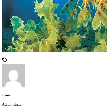
sell
admin
Administrator