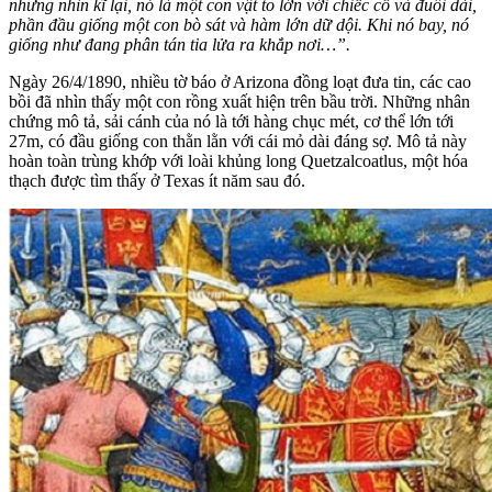
nhưng nhìn kĩ lại, nó là một con vật to lớn với chiếc cổ và đuôi dài,
phần đầu giống một con bò sát và hàm lớn dữ dội. Khi nó bay, nó
giống như đang phân tán tia lửa ra khắp nơi…”.
Ngày 26/4/1890, nhiều tờ báo ở Arizona đồng loạt đưa tin, các cao
bồi đã nhìn thấy một con rồng xuất hiện trên bầu trời. Những nhân
chứng mô tả, sải cánh của nó là tới hàng chục mét, cơ thể lớn tới
27m, có đầu giống con thằn lằn với cái mỏ dài đáng sợ. Mô tả này
hoàn toàn trùng khớp với loài khủng long Quetzalcoatlus, một hóa
thạch được tìm thấy ở Texas ít năm sau đó.