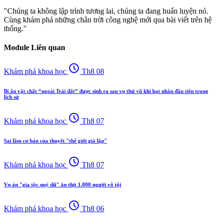
"Chúng ta không lập trình tương lai, chúng ta đang huấn luyện nó.
Cùng khám phá những chân trời công nghệ mới qua bài viết trên hệ
thống."
Module Liên quan
schedule
Khám phá khoa học
Th8 08
Bí ẩn vật chất “ngoài Trái đất” được sinh ra sau vụ thử vũ khí hạt nhân đầu tiên trong
lịch sử
schedule
Khám phá khoa học
Th8 07
Sai lầm cơ bản của thuyết "thế giới giả lập"
schedule
Khám phá khoa học
Th8 07
Vụ án "gia tộc quỷ dữ" ăn thịt 1.000 người vô tội
schedule
Khám phá khoa học
Th8 06