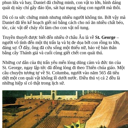
phun lửa và bay, Daniel đã chứng minh, con vật to lớn, hình dáng
quái dị này chỉ gây đảo lộn, sát hại mạng sống con người mà thôi.
Dù có ra sức chứng minh nhưng nhiều người không tin. Bởi vậy mà
Daniel đã lên kế hoạch giết nó bằng cách cho nó ăn nhiều chất béo,
tóc, các vật dễ cháy rồi làm cho con vật nổ tung.
Truyền thuyết được biết đến nhiều ở châu Âu là về
St. George
–
người vô tình đến một thị trấn lạ và bị đe dọa bởi con rồng to lớn,
đáng sợ. Ở đây, ông đã cứu sống một thiếu nữ, bảo vệ bản thân
bằng cây Thánh giá và cuối cùng giết chết con quái thú.
Những cư dân của thị trấn yêu mến lòng dũng cảm và đức tin của
St. George, ngay lập tức đã đồng lòng đi theo Thiên chúa giáo. Một
câu chuyện tương tự về St. Columba, người vào năm 565 đã tiêu
diệt một con quái vật khổng lồ dưới nước. Điều thú vị cả 2 đều là
những hiệp sĩ có thật trong lịch sử.