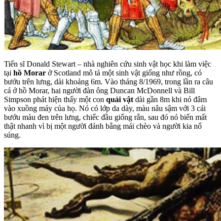
Tiến sĩ Donald Stewart – nhà nghiên cứu sinh vật học khi làm việc
tại
hồ Morar
ở Scotland mô tả một sinh vật giống như rồng, có
bướu trên lưng, dài khoảng 6m. Vào tháng 8/1969, trong lần ra câu
cá ở hồ Morar, hai người đàn ông Duncan McDonnell và Bill
Simpson phát hiện thấy một con
quái vật
dài gần 8m khi nó đâm
vào xuồng máy của họ. Nó có lớp da dày, màu nâu sậm với 3 cái
bướu màu đen trên lưng, chiếc đầu giống rắn, sau đó nó biến mất
thật nhanh vì bị một người đánh bằng mái chèo và người kia nổ
súng.