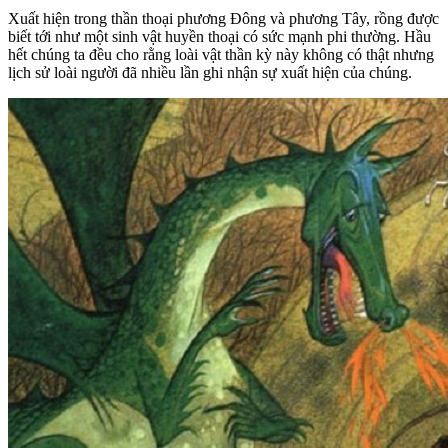
Xuất hiện trong thần thoại phương Đông và phương Tây, rồng được
biết tới như một sinh vật huyền thoại có sức mạnh phi thường. Hầu
hết chúng ta đều cho rằng loài vật thần kỳ này không có thật nhưng
lịch sử loài người đã nhiều lần ghi nhận sự xuất hiện của chúng.