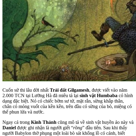
Cuốn sử thi lâu đời nhất
Trái đất Gilgamesh
, được viết vào năm
2.000 TCN tại Lưỡng Hà đã miêu tả lại
sinh vật Humbaba
có hình
dạng đặc biệt. Nó có chiếc bờm sư tử, mặt rắn, sừng khắp thân,
chân có móng vuốt của kền kền, trên đầu có sừng của bò, miệng có
thể phun lửa và nước.
Ngay cả trong
Kinh Thánh
cũng mô tả về sinh vật huyền ảo này và
Daniel
được ghi nhận là người giết “
rồng
” đầu tiên. Sau khi thấy
người Babylon thờ phụng một loài bò sát khổng lồ có cánh, biết