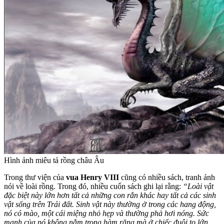
Hình ảnh miêu tả rồng châu Âu
Trong thư viện của
vua Henry VIII
cũng có nhiều sách, tranh ảnh
nói về loài rồng. Trong đó, nhiều cuốn sách ghi lại rằng:
“Loài vật
đặc biệt này lớn hơn tất cả những con rắn khác hay tất cả các sinh
vật sống trên Trái đất. Sinh vật này thường ở trong các hang động,
nó có mào, một cái miệng nhỏ hẹp và thường phả hơi nóng. Sức
mạnh của nó không nằm trong hàm răng mà ở chiếc đuôi to lớn.