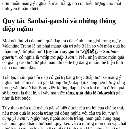
đơn thuần mang ý nghĩa là màu trắng, nó còn biểu tượng cho một
tình yêu thuần khiết.
Quy tắc Sanbai-gaeshi và những thông
điệp ngầm
Một nét thú vị của món quà đáp trả của cánh nam giới trong ngày
Valentine Trắng là nó phải mang giá trị gấp 3 lần so với món quà họ
nhận được từ phái nữ.
Quy tắc này gọi là
“3倍返し – Sanbai-
gaeshi”,
có nghĩa là
“đáp trả gấp 3 lần”.
Nếu nhận được món quà
có giá trị cao hơn từ phái nam thì có lẽ họ đang muốn thể hiện tình
cảm của mình đấy.
Trái lại, món quà hồi đáp có giá trị bằng hoặc thấp hơn sẽ mang ý
nghĩa tình cảm của cô gái không được đáp lại. Cũng nên lưu ý rằng
trong văn hóa Nhật Bản, việc không đáp lại sau khi nhận được quà
sẽ bị xem là thất lễ, vì vậy mà việc
tặng quà đáp lễ (okaeshi)
gần
như là bắt buộc.
Tùy theo món quà mà cô gái sẽ biết được câu trả lời của chàng trai,
nếu món quà là socola trắng thì đồng nghĩa với câu trả lời
“Anh
cũng yêu em”
. Ngày nay, ngoài socola trắng, nam giới cũng tặng
các món quà khác như bánh quy, kẹo và cả những món quà vật chất
như trang sức hoặc các vật có giá trị tình cảm khác cho các cô gái