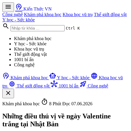
menu
psychology
Kiến Thức VN
Công nghệ
Khám phá khoa học
Khoa học vũ trụ
Thế giới động vật
Y học - Sức khỏe
search
Ctrl K
Khám phá khoa học
Y học - Sức khỏe
Khoa học vũ trụ
Thế giới động vật
1001 bí ẩn
Công nghệ
psychology
smart_toy
language
Khám phá khoa học
Y học - Sức khỏe
Khoa học vũ
memory
hub
rocket_launch
trụ
Thế giới động vật
1001 bí ẩn
Công nghệ
close
timer
Khám phá khoa học
8 Phút Đọc
07.06.2026
Những điều thú vị về ngày Valentine
trắng tại Nhật Bản