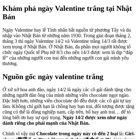
Khám phá ngày Valentine trắng tại Nhật
Bản
Ngày Valentine hay lễ Tình nhân bắt nguồn từ phương Tây và du
nhập vào Nhật Bản từ những năm 1930. Trong giai đoạn tháng 2,
tháng 3 thì ngày Valentine 14/2 và Valentine trắng 14/3 rất được
xem trọng ở Nhật Bản. Ở Nhật Bản, đa phần mọi người không tổ
chức ngày Quốc tế Phụ nữ 8/3 cho nên 14/3 được xem là dịp “đáp
lễ” của những người con trai đến những người con gái mình yêu
thương.
Nguồn gốc ngày valentine trắng
Ở xứ xở hoa anh đào, ngày 14/2 là ngày các cô gái dành tặng cho
những người đàn ông của mình những viên chocolate ngọt ngào.
Đặc biệt hơn, những viên chocolate đó đều được các cô gái tự tay
làm. Không chỉ giới hạn là chồng hay bạn trai, đối tượng được tặng
cũng có thể là đồng nghiệp nam, cấp trên, bố hay anh trai… để tỏ
lòng biết ơn hay sự quý trọng.
Ngày 14/2 được xem như ngày
dành riêng cho phái mạnh của Nhật Bản.
Chính vì vậy mà
Chocolate trong ngày này có đến 2 loại
là:
Giri-