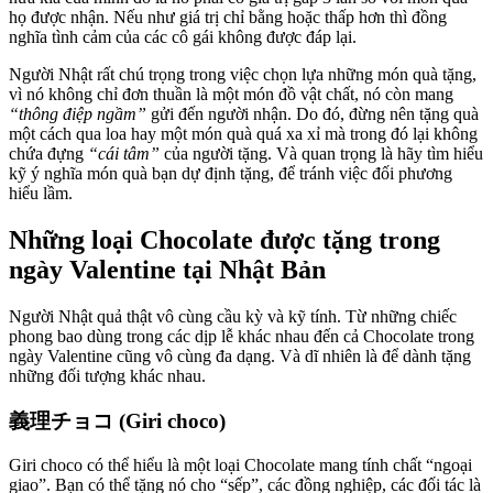
họ được nhận. Nếu như giá trị chỉ bằng hoặc thấp hơn thì đồng
nghĩa tình cảm của các cô gái không được đáp lại.
Người Nhật rất chú trọng trong việc chọn lựa những món quà tặng,
vì nó không chỉ đơn thuần là một món đồ vật chất, nó còn mang
“thông điệp ngầm”
gửi đến người nhận. Do đó, đừng nên tặng quà
một cách qua loa hay một món quà quá xa xỉ mà trong đó lại không
chứa đựng
“cái tâm”
của người tặng. Và quan trọng là hãy tìm hiểu
kỹ ý nghĩa món quà bạn dự định tặng, để tránh việc đối phương
hiểu lầm.
Những loại Chocolate được tặng trong
ngày Valentine tại Nhật Bản
Người Nhật quả thật vô cùng cầu kỳ và kỹ tính. Từ những chiếc
phong bao dùng trong các dịp lễ khác nhau đến cả Chocolate trong
ngày Valentine cũng vô cùng đa dạng. Và dĩ nhiên là để dành tặng
những đối tượng khác nhau.
義理チョコ (Giri choco)
Giri choco có thể hiểu là một loại Chocolate mang tính chất “ngoại
giao”. Bạn có thể tặng nó cho “sếp”, các đồng nghiệp, các đối tác là