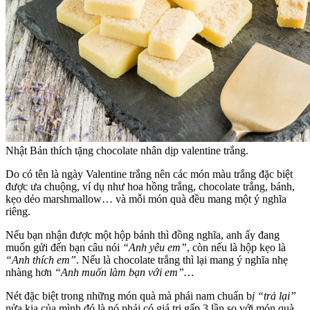
Nhật Bản thích tặng chocolate nhân dịp valentine trắng.
Do có tên là ngày Valentine trắng nên các món màu trắng đặc biệt
được ưa chuộng, ví dụ như hoa hồng trắng, chocolate trắng, bánh,
kẹo dẻo marshmallow… và mỗi món quà đều mang một ý nghĩa
riêng.
Nếu bạn nhận được một hộp bánh thì đồng nghĩa, anh ấy đang
muốn gửi đến bạn câu nói
“Anh yêu em”
, còn nếu là hộp kẹo là
“Anh thích em”
. Nếu là chocolate trắng thì lại mang ý nghĩa nhẹ
nhàng hơn
“Anh muốn làm bạn với em”…
Nét đặc biệt trong những món quà mà phái nam chuẩn b
ị “trả lại”
nửa kia của mình đó là nó phải có giá trị gấp 3 lần so với món quà