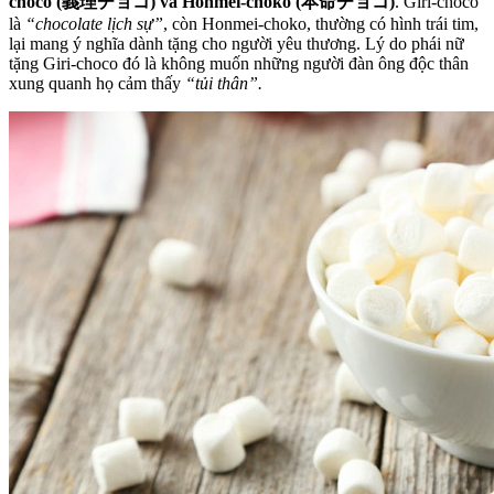
choco (義理チョコ) và Honmei-choko (本命チョコ)
. Giri-choco
là
“chocolate lịch sự”
, còn Honmei-choko, thường có hình trái tim,
lại mang ý nghĩa dành tặng cho người yêu thương. Lý do phái nữ
tặng Giri-choco đó là không muốn những người đàn ông độc thân
xung quanh họ cảm thấy
“tủi thân”.