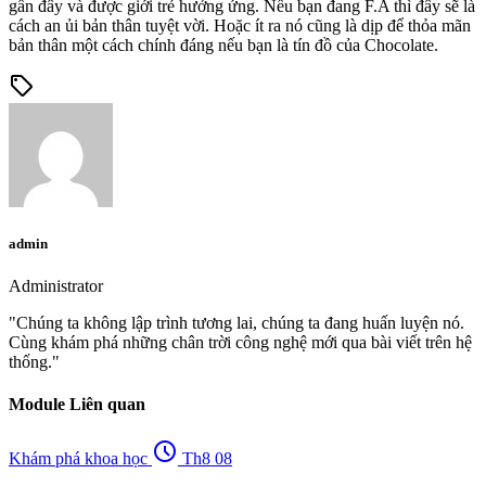
gần đây và được giới trẻ hưởng ứng. Nếu bạn đang F.A thì đây sẽ là
cách an ủi bản thân tuyệt vời. Hoặc ít ra nó cũng là dịp để thỏa mãn
bản thân một cách chính đáng nếu bạn là tín đồ của Chocolate.
sell
admin
Administrator
"Chúng ta không lập trình tương lai, chúng ta đang huấn luyện nó.
Cùng khám phá những chân trời công nghệ mới qua bài viết trên hệ
thống."
Module Liên quan
schedule
Khám phá khoa học
Th8 08