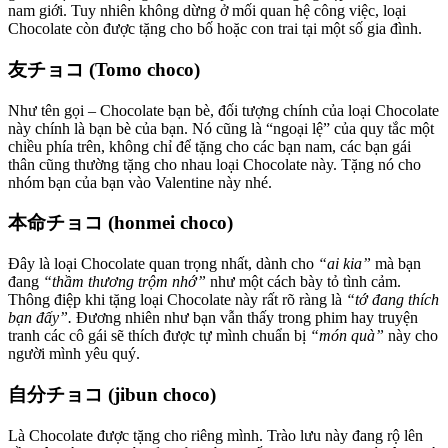
nam giới. Tuy nhiên không dừng ở mối quan hệ công việc, loại
Chocolate còn được tặng cho bố hoặc con trai tại một số gia đình.
友チョコ (Tomo choco)
Như tên gọi – Chocolate bạn bè, đối tượng chính của loại Chocolate
này chính là bạn bè của bạn. Nó cũng là “ngoại lệ” của quy tắc một
chiều phía trên, không chỉ để tặng cho các bạn nam, các bạn gái
thân cũng thường tặng cho nhau loại Chocolate này. Tặng nó cho
nhóm bạn của bạn vào Valentine này nhé.
本命チョコ (honmei choco)
Đây là loại Chocolate quan trọng nhất, dành cho
“ai kia”
mà bạn
đang
“thầm thương trộm nhớ”
như một cách bày tỏ tình cảm.
Thông điệp khi tặng loại Chocolate này rất rõ ràng là
“tớ đang thích
bạn đấy”.
Đương nhiên như bạn vẫn thấy trong phim hay truyện
tranh các cô gái sẽ thích được tự mình chuẩn bị
“món quà”
này cho
người mình yêu quý.
自分チョコ (jibun choco)
Là Chocolate được tặng cho riêng mình. Trào lưu này đang rộ lên