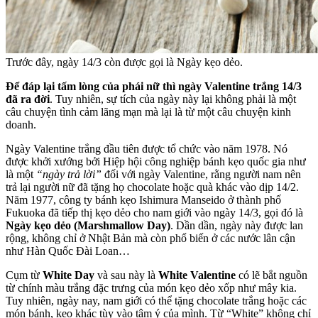
Trước đây, ngày 14/3 còn được gọi là Ngày kẹo dẻo.
Để đáp lại tấm lòng của phái nữ thì ngày Valentine trắng 14/3
đã ra đời
. Tuy nhiên, sự tích của ngày này lại không phải là một
câu chuyện tình cảm lãng mạn mà lại là từ một câu chuyện kinh
doanh.
Ngày Valentine trắng đầu tiên được tổ chức vào năm 1978. Nó
được khởi xướng bởi Hiệp hội công nghiệp bánh kẹo quốc gia như
là một
“ngày trả lời”
đối với ngày Valentine, rằng người nam nên
trả lại người nữ đã tặng họ chocolate hoặc quà khác vào dịp 14/2.
Năm 1977, công ty bánh kẹo Ishimura Manseido ở thành phố
Fukuoka đã tiếp thị kẹo dẻo cho nam giới vào ngày 14/3, gọi đó là
Ngày kẹo dẻo (Marshmallow Day)
. Dần dần, ngày này được lan
rộng, không chỉ ở Nhật Bản mà còn phổ biến ở các nước lân cận
như Hàn Quốc Đài Loan…
Cụm từ
White Day
và sau này là
White Valentine
có lẽ bắt nguồn
từ chính màu trắng đặc trưng của món kẹo dẻo xốp như mây kia.
Tuy nhiên, ngày nay, nam giới có thể tặng chocolate trắng hoặc các
món bánh, kẹo khác tùy vào tâm ý của mình. Từ “White” không chỉ