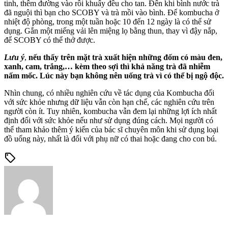
tinh, thêm đường vào rồi khuấy đều cho tan. Đến khi bình nước trà
đã nguội thì bạn cho SCOBY và trà mồi vào bình. Để kombucha ở
nhiệt độ phòng, trong một tuần hoặc 10 đến 12 ngày là có thể sử
dụng. Gắn một miếng vải lên miệng lọ bằng thun, thay vì đậy nắp,
để SCOBY có thể thở được.
Lưu ý
,
nếu thấy trên mặt trà xuất hiện những đốm có màu đen,
xanh, cam, trắng,… kèm theo sợi thì khả năng trà đã nhiễm
nấm mốc. Lúc này bạn không nên uống trà vì có thể bị ngộ độc.
Nhìn chung, có nhiều nghiên cứu về tác dụng của Kombucha đối
với sức khỏe nhưng dữ liệu vẫn còn hạn chế, các nghiên cứu trên
người còn ít. Tuy nhiên, kombucha vẫn đem lại những lợi ích nhất
định đối với sức khỏe nếu như sử dụng đúng cách. Mọi người có
thể tham khảo thêm ý kiến của bác sĩ chuyên môn khi sử dụng loại
đồ uống này, nhất là đối với phụ nữ có thai hoặc đang cho con bú.
sell