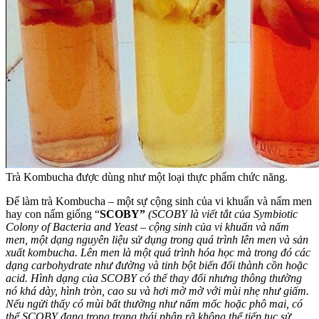
Trà Kombucha được dùng như một loại thực phẩm chức năng.
Để làm trà Kombucha – một sự cộng sinh của vi khuẩn và nấm men
hay con nấm giống “
SCOBY”
(
SCOBY là viết tắt của Symbiotic
Colony of Bacteria and Yeast – cộng sinh của vi khuẩn và nấm
men, một dạng nguyên liệu sử dụng trong quá trình lên men và sản
xuất kombucha. Lên men là một quá trình hóa học mà trong đó các
dạng carbohydrate như đường và tinh bột biến đổi thành cồn hoặc
acid. Hình dạng của SCOBY có thể thay đổi nhưng thông thường
nó khá dày, hình tròn, cao su và hơi mờ mờ với mùi nhẹ như giấm.
Nếu ngửi thấy có mùi bất thường như nấm mốc hoặc phô mai, có
thể SCOBY đang trong trạng thái phân rã không thể tiếp tục sử