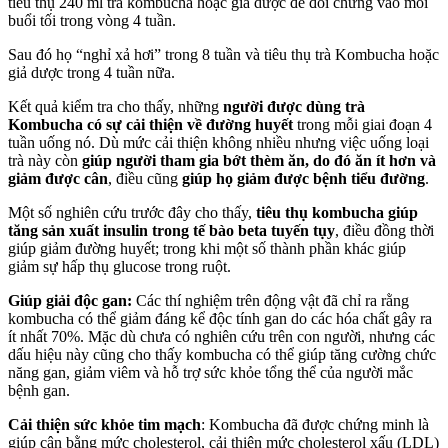
tiêu thụ 240 ml trà kombucha hoặc giả dược để đối chứng vào mỗi
buổi tối trong vòng 4 tuần.
Sau đó họ “nghỉ xả hơi” trong 8 tuần và tiêu thụ trà Kombucha hoặc
giả dược trong 4 tuần nữa.
Kết quả kiểm tra cho thấy, những
người được dùng trà
Kombucha có sự cải thiện về đường huyết
trong mỗi giai đoạn 4
tuần uống nó. Dù mức cải thiện không nhiều nhưng việc uống loại
trà này còn
giúp người tham gia bớt thèm ăn, do đó ăn ít hơn và
giảm được cân
, điều cũng
giúp họ giảm được bệnh tiểu đường
.
Một số nghiên cứu trước đây cho thấy,
tiêu thụ kombucha giúp
tăng sản xuất insulin trong tế bào beta tuyến tụy
, điều đồng thời
giúp giảm đường huyết; trong khi một số thành phần khác giúp
giảm sự hấp thụ glucose trong ruột.
Giúp giải độc gan:
Các thí nghiệm trên động vật đã chỉ ra rằng
kombucha có thể giảm đáng kể độc tính gan do các hóa chất gây ra
ít nhất 70%. Mặc dù chưa có nghiên cứu trên con người, nhưng các
dấu hiệu này cũng cho thấy kombucha có thể giúp tăng cường chức
năng gan, giảm viêm và hỗ trợ sức khỏe tổng thể của người mắc
bệnh gan.
Cải thiện sức khỏe tim mạch
: Kombucha đã được chứng minh là
giúp cân bằng mức cholesterol, cải thiện mức cholesterol xấu (LDL)