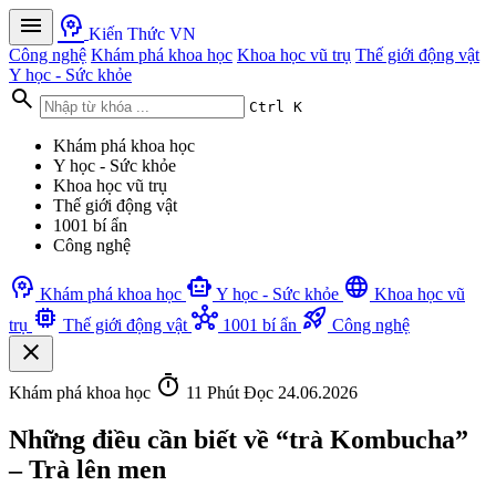
menu
psychology
Kiến Thức VN
Công nghệ
Khám phá khoa học
Khoa học vũ trụ
Thế giới động vật
Y học - Sức khỏe
search
Ctrl K
Khám phá khoa học
Y học - Sức khỏe
Khoa học vũ trụ
Thế giới động vật
1001 bí ẩn
Công nghệ
psychology
smart_toy
language
Khám phá khoa học
Y học - Sức khỏe
Khoa học vũ
memory
hub
rocket_launch
trụ
Thế giới động vật
1001 bí ẩn
Công nghệ
close
timer
Khám phá khoa học
11 Phút Đọc
24.06.2026
Những điều cần biết về “trà Kombucha”
– Trà lên men