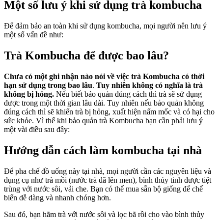
Một số lưu ý khi sử dụng trà kombucha
Để đảm bảo an toàn khi sử dụng kombucha, mọi người nên lưu ý
một số vấn đề như:
Trà Kombucha để được bao lâu?
Chưa có một ghi nhận nào nói về việc trà Kombucha có thời
hạn sử dụng trong bao lâu
.
Tuy nhiên không có nghĩa là trà
không bị hỏng.
Nếu biết bảo quản đúng cách thì trà sẽ sử dụng
được trong một thời gian lâu dài. Tuy nhiên nếu bảo quản không
đúng cách thì sẽ khiến trà bị hỏng, xuất hiện nấm mốc và có hại cho
sức khỏe. Vì thế khi bảo quản trà Kombucha bạn cần phải lưu ý
một vài điều sau đây:
Hướng dẫn cách làm kombucha tại nhà
Để pha chế đồ uống này tại nhà, mọi người cần các nguyên liệu và
dụng cụ như trà mồi (nước trà đã lên men), bình thủy tinh được tiệt
trùng với nước sôi, vải che. Bạn có thể mua sẵn bộ giống để chế
biến dễ dàng và nhanh chóng hơn.
Sau đó, bạn hãm trà với nước sôi và lọc bã rồi cho vào bình thủy