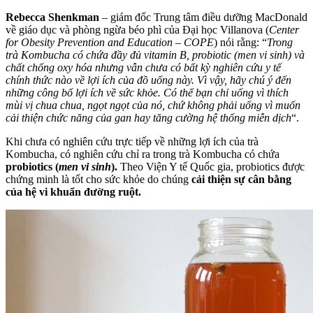
Rebecca Shenkman
– giám đốc Trung tâm điều dưỡng MacDonald
về giáo dục và phòng ngừa béo phì của Đại học Villanova (
Center
for Obesity Prevention and Education – COPE
) nói rằng: “
Trong
trà Kombucha có chứa đầy đủ vitamin B, probiotic (men vi sinh) và
chất chống oxy hóa nhưng vẫn chưa có bất kỳ nghiên cứu y tế
chính thức nào về lợi ích của đồ uống này. Vì vậy, hãy chú ý đến
những công bố lợi ích về sức khỏe. Có thể bạn chỉ uống vì thích
mùi vị chua chua, ngọt ngọt của nó, chứ không phải uống vì muốn
cải thiện chức năng của gan hay tăng cường hệ thống miễn dịch
“.
Khi chưa có nghiên cứu trực tiếp về những lợi ích của trà
Kombucha, có nghiên cứu chỉ ra trong trà Kombucha có chứa
probiotics (
men vi sinh
).
Theo Viện Y tế Quốc gia, probiotics được
chứng minh là tốt cho sức khỏe do chúng
cải thiện sự cân bằng
của hệ vi khuẩn đường ruột.