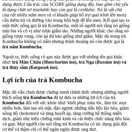
dụng được.Cấu trúc của SCOBY giống dạng đĩa, bao gồm chủ yếu
là dạng chất xơ insoluble hay còn gọi là cenllulse. Nó là vật chủ
của rất nhiều nấm men và vi khuẩn giúp hỗ trợ quá trình lên men)
cần thêm trà và đường vào trong hỗn hợp để lên men. Kết quả tạo ra
một thức uống gọi là trà Kombucha, một số người nói rằng nó giống
mùi bia và có vị như rượu giấm táo. Những người khác cho rằng nó
giống rượu vang, còn lại thì bảo giống như giấm. Mặc dù trong trà
Kombucha không có nấm nhưng thỉnh thoảng nó còn được gọi là
trà nấm Kombucha
.
Ngoài ra, thức uống có gas này được gọi với những tên gọi khác
như:
trà Mãn Châu (
Manchurian tea
), trà Nga (
Russian tea
) và
trà thủy sâm (
Kargasok tea
).
Lợi ích của trà Kombucha
Mặc dù vẫn chưa được chứng minh chính thức nhưng những người
thích uống
trà Kombucha
đã tự đưa ra những lợi ích của trà
Kombucha
đối với sức khỏe như: khôi phục màu tóc, làm tóc mọc
nhiều hơn, làm tan sỏi mật, đảo ngược những dấu liệu lão hóa, giảm
nồng độ cholesterol và tăng huyết áp, tăng cường hệ thống miễn
dịch, giảm nhẹ triệu chứng mãn kinh và cải thiện chức năng tiêu hóa
và gan. Mọi người còn nói rằng trà Kombucha có tác dụng giải độc
cơ thể và thậm chí có thể ngăn ngừa được ung thư.