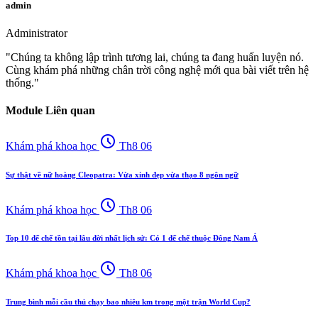
admin
Administrator
"Chúng ta không lập trình tương lai, chúng ta đang huấn luyện nó.
Cùng khám phá những chân trời công nghệ mới qua bài viết trên hệ
thống."
Module Liên quan
schedule
Khám phá khoa học
Th8 06
Sự thật về nữ hoàng Cleopatra: Vừa xinh đẹp vừa thạo 8 ngôn ngữ
schedule
Khám phá khoa học
Th8 06
Top 10 đế chế tồn tại lâu đời nhất lịch sử: Có 1 đế chế thuộc Đông Nam Á
schedule
Khám phá khoa học
Th8 06
Trung bình mỗi cầu thủ chạy bao nhiêu km trong một trận World Cup?