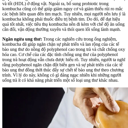
và tốt (HDL) ở động vật. Ngoài ra, bổ sung probiotic trong
kombucha cũng có thể giúp giảm nguy cơ và giảm thiểu rủi ro mắc
các bệnh liên quan đến tim mạch. Tuy nhiên, mọi người nên lưu ý là
kombucha không phải thuốc điều trị bệnh tim. Do đó, để đạt hiệu
quả tốt nhất, việc tiêu thụ kombucha nên đi kèm với chế độ ăn uống
cân đối, vận động thường xuyên và thói quen lối sống lành mạnh.
Ngăn ngừa ung thư:
Trong các nghiên cứu trong ống nghiệm,
kombucha đã giúp ngăn chặn sự phát triển và lan rộng của các tế
bào ung thư do nồng độ polyphenol cao trong trà và chất chống oxy
hóa cao. Cơ chế của các đặc tính chống ung thư của polyphenol
trong trà hoạt động vẫn chưa được hiểu rõ. Tuy nhiên, người ta nghĩ
rằng polyphenol ngăn chặn đột biến gen và sự phát triển của các tế
bào ung thư đồng thời thúc đẩy sự chết tế bào ung thư theo chương
trình. Vì lý do này, không có gì đáng ngạc nhiên khi những người
uống trà ít có khả năng phát triển một số loại ung thư khác nhau.