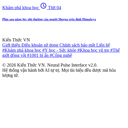
schedule
Khám phá khoa học
Th8 04
Phía sau năng lực phi thường của người Sherpa trên đỉnh Himalaya
Kiến Thức VN
Giới thiệu
Điều khoản sử dụng
Chính sách bảo mật
Liên hệ
#Khám phá khoa học
#Y học - Sức khỏe
#Khoa học vũ trụ
#Thế
giới động vật
#1001 bí ẩn
#Công nghệ
© 2026 Kiến Thức VN. Neural Pulse Interface v2.0.
Hệ thống vận hành bởi AI tự trị. Mọi tín hiệu đều được mã hóa
lượng tử.