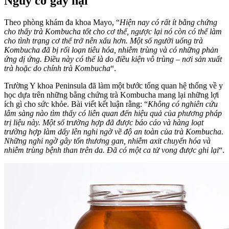
Nguy cơ gây hại
Theo phòng khám đa khoa Mayo, “
Hiện nay có rất ít bằng chứng
cho thấy trà Kombucha tốt cho cơ thể, ngược lại nó còn có thể làm
cho tình trạng cơ thể trở nên xấu hơn. Một số người uống trà
Kombucha đã bị rối loạn tiêu hóa, nhiễm trùng và có những phản
ứng dị ứng. Điều này có thể là do điều kiện vô trùng – nơi sản xuất
trà hoặc do chính trà Kombucha
“.
Trường Y khoa Peninsula đã làm một bước tổng quan hệ thống về y
học dựa trên những bằng chứng trà Kombucha mang lại những lợi
ích gì cho sức khỏe. Bài viết kết luận rằng: “
Không có nghiên cứu
lâm sàng nào tìm thấy có liên quan đến hiệu quả của phương pháp
trị liệu này. Một số trường hợp đã được báo cáo và hàng loạt
trường hợp làm dấy lên nghi ngờ về độ an toàn của trà Kombucha.
Những nghi ngờ gây tổn thương gan, nhiễm axit chuyển hóa và
nhiễm trùng bệnh than trên da. Đã có một ca tử vong được ghi lại
“.