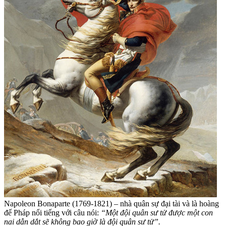
Napoleon Bonaparte (1769-1821) – nhà quân sự đại tài và là hoàng
đế Pháp nổi tiếng với câu nói:
“Một đội quân sư tử được một con
nai dẫn dắt sẽ không bao giờ là đội quân sư tử”.