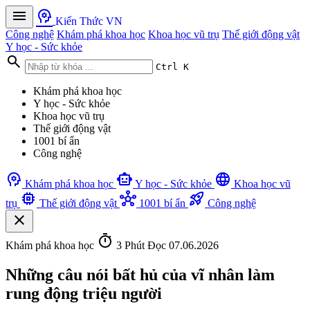
menu
psychology
Kiến Thức VN
Công nghệ
Khám phá khoa học
Khoa học vũ trụ
Thế giới động vật
Y học - Sức khỏe
search
Ctrl K
Khám phá khoa học
Y học - Sức khỏe
Khoa học vũ trụ
Thế giới động vật
1001 bí ẩn
Công nghệ
psychology
smart_toy
language
Khám phá khoa học
Y học - Sức khỏe
Khoa học vũ
memory
hub
rocket_launch
trụ
Thế giới động vật
1001 bí ẩn
Công nghệ
close
timer
Khám phá khoa học
3 Phút Đọc
07.06.2026
Những câu nói bất hủ của vĩ nhân làm
rung động triệu người