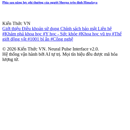
Phía sau năng lực phi thường của người Sherpa trên đỉnh Himalaya
Kiến Thức VN
Giới thiệu
Điều khoản sử dụng
Chính sách bảo mật
Liên hệ
#Khám phá khoa học
#Y học - Sức khỏe
#Khoa học vũ trụ
#Thế
giới động vật
#1001 bí ẩn
#Công nghệ
© 2026 Kiến Thức VN. Neural Pulse Interface v2.0.
Hệ thống vận hành bởi AI tự trị. Mọi tín hiệu đều được mã hóa
lượng tử.