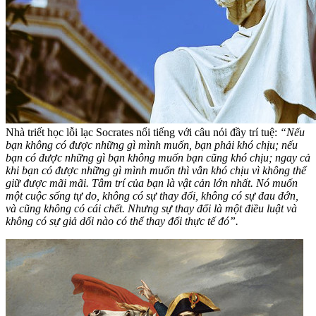
Nhà triết học lỗi lạc Socrates nổi tiếng với câu nói đầy trí tuệ:
“Nếu
bạn không có được những gì mình muốn, bạn phải khó chịu; nếu
bạn có được những gì bạn không muốn bạn cũng khó chịu; ngay cả
khi bạn có được những gì mình muốn thì vẫn khó chịu vì không thể
giữ được mãi mãi. Tâm trí của bạn là vật cản lớn nhất. Nó muốn
một cuộc sống tự do, không có sự thay đổi, không có sự đau đớn,
và cũng không có cái chết. Nhưng sự thay đổi là một điều luật và
không có sự giả dối nào có thể thay đổi thực tế đó”.