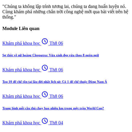
"Chúng ta không lập trình tương lai, chúng ta đang huấn luyện nó.
Cùng khám phá những chân trời công nghệ mới qua bài viết trên hệ
thống."
Module Liên quan
schedule
Khám phá khoa học
Th8 06
Sự thật về nữ hoàng Cleopatra: Vừa xinh đẹp vừa thạo 8 ngôn ngữ
schedule
Khám phá khoa học
Th8 06
Top 10 đế chế tồn tại lâu đời nhất lịch sử: Có 1 đế chế thuộc Đông Nam Á
schedule
Khám phá khoa học
Th8 06
Trung bình mỗi cầu thủ chạy bao nhiêu km trong một trận World Cup?
schedule
Khám phá khoa học
Th8 04