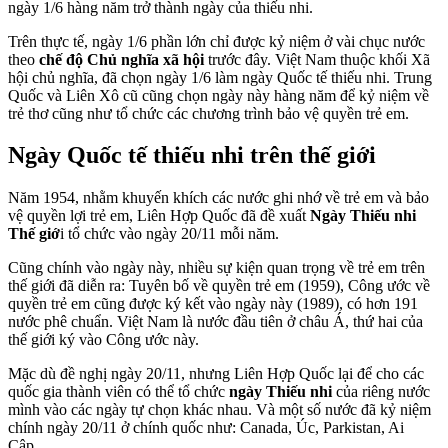
ngày 1/6 hàng năm trở thành ngày của thiếu nhi.
Trên thực tế, ngày 1/6 phần lớn chỉ được kỷ niệm ở vài chục nước
theo
chế độ Chủ nghĩa xã hội
trước đây. Việt Nam thuộc khối Xã
hội chủ nghĩa, đã chọn ngày 1/6 làm ngày Quốc tế thiếu nhi. Trung
Quốc và Liên Xô cũ cũng chọn ngày này hàng năm để kỷ niệm về
trẻ thơ cũng như tổ chức các chương trình bảo vệ quyền trẻ em.
Ngày Quốc tế thiếu nhi trên thế giới
Năm 1954, nhằm khuyến khích các nước ghi nhớ về trẻ em và bảo
vệ quyền lợi trẻ em, Liên Hợp Quốc đã đề xuất
Ngày Thiếu nhi
Thế giớ
i tổ chức vào ngày 20/11 mỗi năm.
Cũng chính vào ngày này, nhiều sự kiện quan trọng về trẻ em trên
thế giới đã diễn ra: Tuyên bố về quyền trẻ em (1959), Công ước về
quyền trẻ em cũng được ký kết vào ngày này (1989), có hơn 191
nước phê chuẩn. Việt Nam là nước đầu tiên ở châu Á, thứ hai của
thế giới ký vào Công ước này.
Mặc dù đề nghị ngày 20/11, nhưng Liên Hợp Quốc lại để cho các
quốc gia thành viên có thể tổ chức
ngày Thiếu nhi
của riêng nước
mình vào các ngày tự chọn khác nhau. Và một số nước đã kỷ niệm
chính ngày 20/11 ở chính quốc như: Canada, Úc, Parkistan, Ai
Cập…