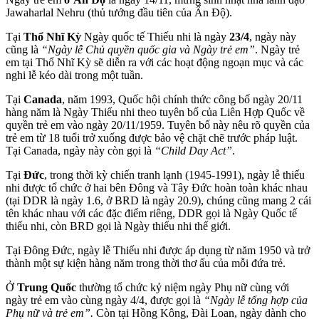
Jawaharlal Nehru (thủ tướng đầu tiên của Ấn Độ).
Tại
Thổ Nhĩ Kỳ
Ngày quốc tế Thiếu nhi là ngày
23/4
, ngày này
cũng là
“Ngày lễ Chủ quyền quốc gia và Ngày trẻ em”
. Ngày trẻ
em tại Thổ Nhĩ Kỳ sẽ diễn ra với các hoạt động ngoạn mục và các
nghi lễ kéo dài trong một tuần.
Tại
Canada
, năm 1993, Quốc hội chính thức công bố ngày 20/11
hàng năm là Ngày Thiếu nhi theo tuyên bố của Liên Hợp Quốc về
quyền trẻ em vào ngày 20/11/1959. Tuyên bố này nêu rõ quyền của
trẻ em từ 18 tuổi trở xuống được bảo vệ chặt chẽ trước pháp luật.
Tại Canada, ngày này còn gọi là
“Child Day Act”
.
Tại
Đức
, trong thời kỳ chiến tranh lạnh (1945-1991), ngày lễ thiếu
nhi được tổ chức ở hai bên Đông và Tây Đức hoàn toàn khác nhau
(tại DDR là ngày 1.6, ở BRD là ngày 20.9), chúng cũng mang 2 cái
tên khác nhau với các đặc điểm riêng, DDR gọi là Ngày Quốc tế
thiếu nhi, còn BRD gọi là Ngày thiếu nhi thế giới.
Tại Đông Đức, ngày lễ Thiếu nhi được áp dụng từ năm 1950 và trở
thành một sự kiện hàng năm trong thời thơ ấu của mỗi đứa trẻ.
Ở
Trung Quốc
thường tổ chức kỷ niệm ngày Phụ nữ cùng với
ngày trẻ em vào cùng ngày 4/4, được gọi là
“Ngày lễ tổng hợp của
Phụ nữ và trẻ em”.
Còn tại Hồng Kông, Đài Loan, ngày dành cho