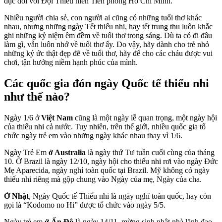
dục đối với Đội Thiếu niên Tiền phong Hồ Chí Minh.
Nhiều người chia sẻ, con người ai cũng có những tuổi thơ khác
nhau, nhưng những ngày Tết thiếu nhi, hay tết trung thu luôn khắc
ghi những kỷ niệm êm đềm về tuổi thơ trong sáng. Dù ta có đi đâu
làm gì, vẫn luôn nhớ về tuổi thơ ấy. Do vậy, hãy dành cho trẻ nhỏ
những ký ức thật đẹp đẽ về tuổi thơ, hãy để cho các cháu được vui
chơi, tận hưởng niềm hạnh phúc của mình.
Các quốc gia đón ngày Quốc tế thiếu nhi
như thế nào?
Ngày 1/6 ở
Việt Nam
cũng là một ngày lễ quan trọng, một ngày hội
của thiếu nhi cả nước. Tuy nhiên, trên thế giới, nhiều quốc gia tổ
chức ngày trẻ em vào những ngày khác nhau thay vì 1/6.
Ngày Trẻ Em
ở Australia
là ngày thứ Tư tuần cuối cùng của tháng
10. Ở Brazil là ngày 12/10, ngày hội cho thiếu nhi rơi vào ngày Đức
Mẹ Aparecida, ngày nghỉ toàn quốc tại Brazil. Mỹ không có ngày
thiếu nhi riêng mà gộp chung vào Ngày của mẹ, Ngày của cha.
Ở Nhật
, Ngày Quốc tế Thiếu nhi là ngày nghỉ toàn quốc, hay còn
gọi là “Kodomo no Hi” được tổ chức vào ngày 5/5.
Ngày trẻ em
ở Ấn Độ
là ngày 14/11, mừng sinh nhật nhà lãnh đạo