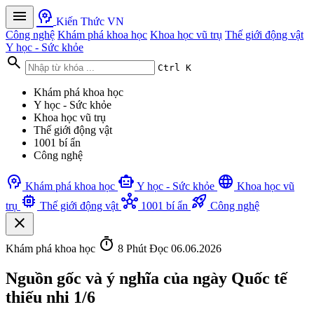
menu
psychology
Kiến Thức VN
Công nghệ
Khám phá khoa học
Khoa học vũ trụ
Thế giới động vật
Y học - Sức khỏe
search
Ctrl K
Khám phá khoa học
Y học - Sức khỏe
Khoa học vũ trụ
Thế giới động vật
1001 bí ẩn
Công nghệ
psychology
smart_toy
language
Khám phá khoa học
Y học - Sức khỏe
Khoa học vũ
memory
hub
rocket_launch
trụ
Thế giới động vật
1001 bí ẩn
Công nghệ
close
timer
Khám phá khoa học
8 Phút Đọc
06.06.2026
Nguồn gốc và ý nghĩa của ngày Quốc tế
thiếu nhi 1/6