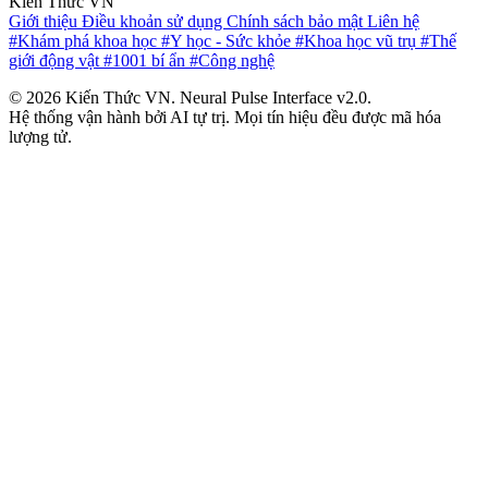
Kiến Thức VN
Giới thiệu
Điều khoản sử dụng
Chính sách bảo mật
Liên hệ
#Khám phá khoa học
#Y học - Sức khỏe
#Khoa học vũ trụ
#Thế
giới động vật
#1001 bí ẩn
#Công nghệ
© 2026 Kiến Thức VN. Neural Pulse Interface v2.0.
Hệ thống vận hành bởi AI tự trị. Mọi tín hiệu đều được mã hóa
lượng tử.