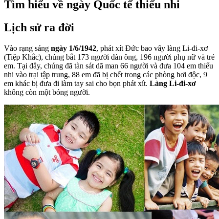
Tìm hiểu về ngày Quốc tế thiếu nhi
Lịch sử ra đời
Vào rạng sáng
ngày 1/6/1942
, phát xít Đức bao vây làng Li-đi-xơ
(Tiệp Khắc), chúng bắt 173 người đàn ông, 196 người phụ nữ và trẻ
em. Tại đây, chúng đã tàn sát dã man 66 người và đưa 104 em thiếu
nhi vào trại tập trung, 88 em đã bị chết trong các phòng hơi độc, 9
em khác bị đưa đi làm tay sai cho bọn phát xít.
Làng Li-đi-xơ
không còn một bóng người.