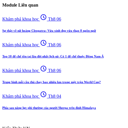
Module Liên quan
schedule
Khám phá khoa học
Th8 06
Sự thật về nữ hoàng Cleopatra: Vừa xinh đẹp vừa thạo 8 ngôn ngữ
schedule
Khám phá khoa học
Th8 06
Top 10 đế chế tồn tại lâu đời nhất lịch sử: Có 1 đế chế thuộc Đông Nam Á
schedule
Khám phá khoa học
Th8 06
Trung bình mỗi cầu thủ chạy bao nhiêu km trong một trận World Cup?
schedule
Khám phá khoa học
Th8 04
Phía sau năng lực phi thường của người Sherpa trên đỉnh Himalaya