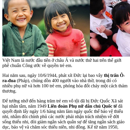
Việt Nam là nước đầu tiên ở châu Á và nước thứ hai trên thế giới
phê chuẩn Công ước về quyền trẻ em.
Hai năm sau, ngày 10/6/1944, phát xít Đức lại bao vây
thị trấn Ô-
ra-đua
(Pháp), chúng dồn 400 người vào nhà thờ, trong đó có
nhiều phụ nữ và hơn 100 trẻ em, phóng hỏa đốt cháy một cách thảm
thương.
Để tưởng nhớ đến hàng trăm trẻ em vô tội đã bị Đức Quốc Xã sát
hại nhẫn tâm, năm 1949
Liên đoàn Phụ nữ dân chủ Quốc tế
đã
quyết định lấy ngày 1/6 hàng năm làm ngày quốc thế bảo vệ thiếu
nhi, nhằm đòi chính phủ các nước phải nhận trách nhiệm về đời
sống thiếu nhi, đòi giảm ngân sách quân sự để tăng ngân sách giáo
dục, bảo vệ và chăm sóc thiếu niên, nhi đồng. Kể từ năm 1950,