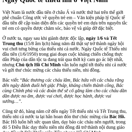
Việt Nam là nước đầu tiên ở châu Á và nước thứ hai trên thế giới
phê chuẩn Công ước về quyền trẻ em – Văn kiện pháp lý Quốc tế
đầu tiên đề cập toàn diện đến các quyền trẻ em dựa trên nguyên tắc
trẻ em có quyền được chăm sóc, bảo vệ và giúp đỡ đặc biệt.
Ở nước ta, ngay sau khi giành được độc lập,
ngày 1/6 và Tết
Trung thu
(15/8 âm lịch) hàng năm đã thật sự trở thành ngày hội
vui chơi tưng bừng của thiếu nhi cả nước. Ngày Quốc tế Thiếu nhi
đầu tiên (1/6/1950) trong giai đoạn cuộc kháng chiến chống thực
dân Pháp của dân tộc ta đang trải qua thời kỳ cam go ác liệt nhất,
nhưng
Chủ tịch Hồ Chí Minh
vẫn luôn nghĩ tới thiếu nhi cả nước
và gửi thư chúc mừng các cháu thiếu niên, nhi đồng.
Bác viết: “
Bác thương các cháu lắm, Bác hứa với các cháu rằng
đến ngày đánh đuổi hết giặc Pháp, kháng chiến thành công, Bác
cùng Chính phủ và các đoàn thể sẽ cố gắng làm cho các cháu dần
dần được no ấm, được vui chơi, được học hành, được vui
sướng…”.
Cũng từ đó, hàng năm cứ đến ngày Tết thiếu nhi và Tết Trung thu,
thiếu nhi cả nước ta lại hân hoan đón thư chúc mừng của
Bác Hồ.
Bác Hồ luôn hết sức quan tâm, dạy bảo các cháu nên người, trong
đó 5 Điều Bác dạy thiếu niên nhi đồng đã trở thành nội dung giáo