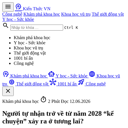
menu
psychology
Kiến Thức VN
Công nghệ
Khám phá khoa học
Khoa học vũ trụ
Thế giới động vật
Y học - Sức khỏe
search
Ctrl K
Khám phá khoa học
Y học - Sức khỏe
Khoa học vũ trụ
Thế giới động vật
1001 bí ẩn
Công nghệ
psychology
smart_toy
language
Khám phá khoa học
Y học - Sức khỏe
Khoa học vũ
memory
hub
rocket_launch
trụ
Thế giới động vật
1001 bí ẩn
Công nghệ
close
timer
Khám phá khoa học
2 Phút Đọc
12.06.2026
Người tự nhận trở về từ năm 2028 “kể
chuyện” xảy ra ở tương lai?