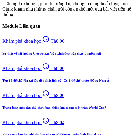
"Chúng ta không lập trình tương lai, chúng ta đang huấn luyện nó.
Cùng khám phá những chân trời công nghệ mới qua bài viết trên hệ
thống."
Module Liên quan
schedule
Khám phá khoa học
Th8 06
Sự thật về nữ hoàng Cleopatra: Vừa xinh đẹp vừa thạo 8 ngôn ngữ
schedule
Khám phá khoa học
Th8 06
Top 10 đế chế tồn tại lâu đời nhất lịch sử: Có 1 đế chế thuộc Đông Nam Á
schedule
Khám phá khoa học
Th8 06
Trung bình mỗi cầu thủ chạy bao nhiêu km trong một trận World Cup?
schedule
Khám phá khoa học
Th8 04
Phía sau năng lực phi thường của người Sherpa trên đỉnh Himalaya