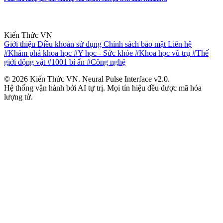
Kiến Thức VN
Giới thiệu
Điều khoản sử dụng
Chính sách bảo mật
Liên hệ
#Khám phá khoa học
#Y học - Sức khỏe
#Khoa học vũ trụ
#Thế
giới động vật
#1001 bí ẩn
#Công nghệ
© 2026 Kiến Thức VN. Neural Pulse Interface v2.0.
Hệ thống vận hành bởi AI tự trị. Mọi tín hiệu đều được mã hóa
lượng tử.