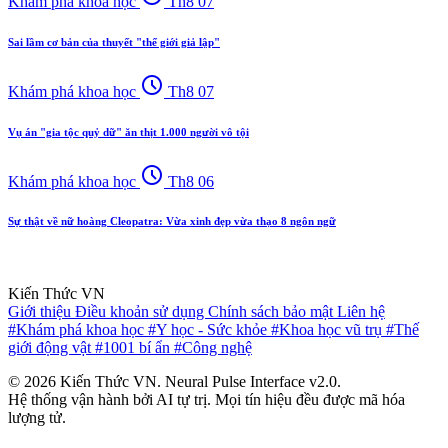
Khám phá khoa học
Th8 07
Sai lầm cơ bản của thuyết "thế giới giả lập"
schedule
Khám phá khoa học
Th8 07
Vụ án "gia tộc quỷ dữ" ăn thịt 1.000 người vô tội
schedule
Khám phá khoa học
Th8 06
Sự thật về nữ hoàng Cleopatra: Vừa xinh đẹp vừa thạo 8 ngôn ngữ
Kiến Thức VN
Giới thiệu
Điều khoản sử dụng
Chính sách bảo mật
Liên hệ
#Khám phá khoa học
#Y học - Sức khỏe
#Khoa học vũ trụ
#Thế
giới động vật
#1001 bí ẩn
#Công nghệ
© 2026 Kiến Thức VN. Neural Pulse Interface v2.0.
Hệ thống vận hành bởi AI tự trị. Mọi tín hiệu đều được mã hóa
lượng tử.