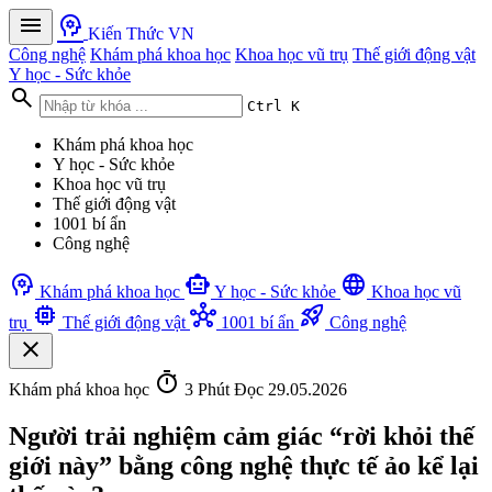
menu
psychology
Kiến Thức VN
Công nghệ
Khám phá khoa học
Khoa học vũ trụ
Thế giới động vật
Y học - Sức khỏe
search
Ctrl K
Khám phá khoa học
Y học - Sức khỏe
Khoa học vũ trụ
Thế giới động vật
1001 bí ẩn
Công nghệ
psychology
smart_toy
language
Khám phá khoa học
Y học - Sức khỏe
Khoa học vũ
memory
hub
rocket_launch
trụ
Thế giới động vật
1001 bí ẩn
Công nghệ
close
timer
Khám phá khoa học
3 Phút Đọc
29.05.2026
Người trải nghiệm cảm giác “rời khỏi thế
giới này” bằng công nghệ thực tế ảo kể lại