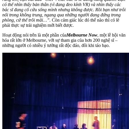
có thể nhìn thấy bản thân (vì đang đeo kính VR) và nhìn thấy các
bác sĩ đang cố cứu sống mình nhưng không được. Rồi bạn như trôi
nổi trong không trung, ngang qua những người đang đứng trong
phòng, cứ thế trôi mãi…”.
Còn cảm giác lúc đó thế nào thì có lẽ
phải thực sự trải nghiệm mới biết được.
Hoạt động nói trên là một phần của
Melbourne Now
, một lễ hội văn
hóa rất lớn ở Melbourne, với sự tham gia của hơn 200 nghệ sĩ –
những người có nhiều ý tưởng rất độc đáo, đôi khi táo bạo.