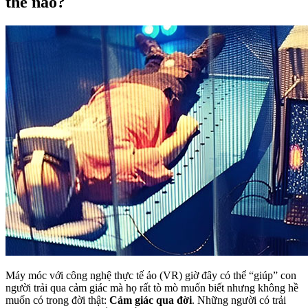
thế nào?
Máy móc với công nghệ thực tế ảo (VR) giờ đây có thể “giúp” con
người trải qua cảm giác mà họ rất tò mò muốn biết nhưng không hề
muốn có trong đời thật:
Cảm giác qua đời
. Những người có trải