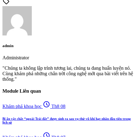
sell
admin
Administrator
"Chúng ta không lập trình tương lai, chúng ta đang huấn luyện nó.
Cùng khám phá những chân trời công nghệ mới qua bài viết trên hệ
thống."
Module Liên quan
schedule
Khám phá khoa học
Th8 08
Bí ẩn vật chất “ngoài Trái đất” được sinh ra sau vụ thử vũ khí hạt nhân đầu tiên trong
lịch sử
schedule