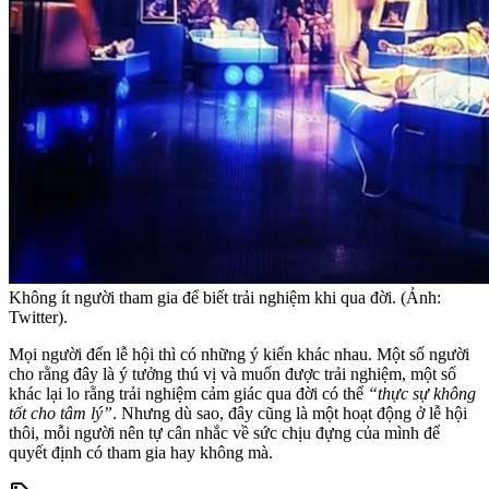
Không ít người tham gia để biết trải nghiệm khi qua đời. (Ảnh:
Twitter).
Mọi người đến lễ hội thì có những ý kiến khác nhau. Một số người
cho rằng đây là ý tưởng thú vị và muốn được trải nghiệm, một số
khác lại lo rằng trải nghiệm cảm giác qua đời có thể
“thực sự không
tốt cho tâm lý”
. Nhưng dù sao, đây cũng là một hoạt động ở lễ hội
thôi, mỗi người nên tự cân nhắc về sức chịu đựng của mình để
quyết định có tham gia hay không mà.