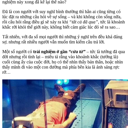
nghiệm này xong đã kể lại thế nào?
Đã là con người với suy nghĩ bình thường thì hẳn ai cũng từng có
lúc đặt ra những câu hỏi về sự sống – và khi không còn sống nữa,
rồi câu hỏi rằng điều gì sẽ xảy ra khi
“tất cả đã qua”
, tức là khoảnh
khắc rời khỏi thế giới này, không biết cảm giác lúc đó sẽ ra sao…
Tất nhiên, với đa số mọi người thì những ý nghĩ trên đều khá đáng
sợ, nhưng rất nhiều người vẫn muốn tìm kiếm câu trả lời.
Một số người có
trải nghiệm ở gần
“cửa tử”
– tức là tưởng đã qua
đời nhưng rồi tỉnh lại – miêu tả rằng vào khoảnh khắc (tưởng là)
cuối cùng ấy của cuộc đời, họ có thể nhìn thấy bản thân, hoặc nhìn
thấy mình đi vào một con đường mà phía bên kia là ánh sáng rực
rỡ…