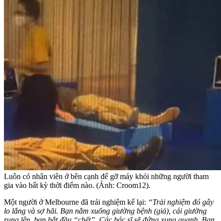
Luôn có nhân viên ở bên cạnh để gỡ máy khỏi những người tham
gia vào bất kỳ thời điểm nào. (Ảnh: Croom12).
Một người ở Melbourne đã trải nghiệm kể lại:
“Trải nghiệm đó gây
lo lắng và sợ hãi. Bạn nằm xuống giường bệnh (giả), cái giường
rung lên, bạn bắt đầu “chết”. Các bác sĩ sẽ đứng xung quanh. Bạn