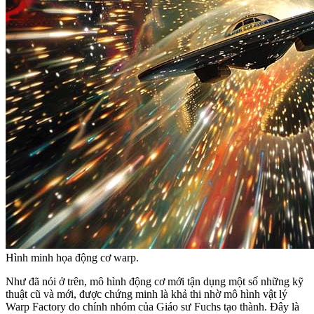
Hình minh họa động cơ warp.
Như đã nói ở trên, mô hình động cơ mới tận dụng một số những kỹ
thuật cũ và mới, được chứng minh là khả thi nhờ mô hình vật lý
Warp Factory do chính nhóm của Giáo sư Fuchs tạo thành. Đây là