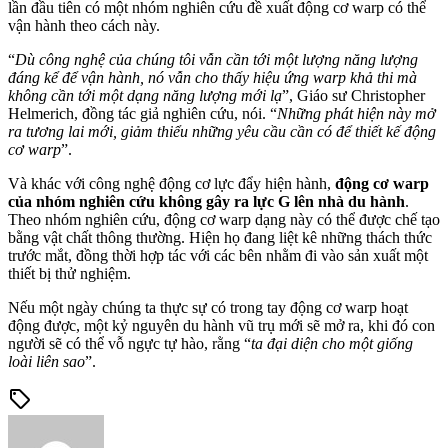
lần đầu tiên có một nhóm nghiên cứu đề xuất động cơ warp có thể
vận hành theo cách này.
“
Dù công nghệ của chúng tôi vẫn cần tới một lượng năng lượng
đáng kể để vận hành, nó vẫn cho thấy hiệu ứng warp khả thi mà
không cần tới một dạng năng lượng mới lạ
”, Giáo sư Christopher
Helmerich, đồng tác giả nghiên cứu, nói. “
Những phát hiện này mở
ra tương lai mới, giảm thiểu những yêu cầu cần có để thiết kế động
cơ warp
”.
Và khác với công nghệ động cơ lực đẩy hiện hành,
động cơ warp
của nhóm nghiên cứu không gây ra lực G lên nhà du hành
.
Theo nhóm nghiên cứu, động cơ warp dạng này có thể được chế tạo
bằng vật chất thông thường. Hiện họ đang liệt kê những thách thức
trước mắt, đồng thời hợp tác với các bên nhằm đi vào sản xuất một
thiết bị thử nghiệm.
Nếu một ngày chúng ta thực sự có trong tay động cơ warp hoạt
động được, một kỷ nguyên du hành vũ trụ mới sẽ mở ra, khi đó con
người sẽ có thể vỗ ngực tự hào, rằng “
ta đại diện cho một giống
loài liên sao
”.
sell