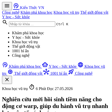
menu
psychology
Kiến Thức VN
Công nghệ
Khám phá khoa học
Khoa học vũ trụ
Thế giới động vật
Y học - Sức khỏe
search
Ctrl K
Khám phá khoa học
Y học - Sức khỏe
Khoa học vũ trụ
Thế giới động vật
1001 bí ẩn
Công nghệ
psychology
smart_toy
language
Khám phá khoa học
Y học - Sức khỏe
Khoa học vũ
memory
hub
rocket_launch
trụ
Thế giới động vật
1001 bí ẩn
Công nghệ
close
timer
Khoa học vũ trụ
6 Phút Đọc
27.05.2026
Nghiên cứu mới hồi sinh tiềm năng cho
động cơ warp, giúp du hành vũ trụ nhanh