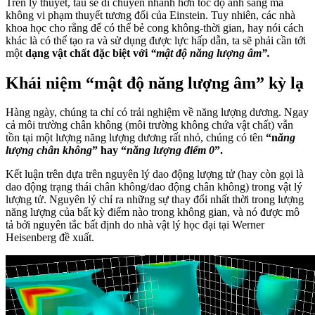
Trên lý thuyết, tàu sẽ di chuyển nhanh hơn tốc độ ánh sáng mà
không vi phạm thuyết tương đối của Einstein. Tuy nhiên, các nhà
khoa học cho rằng để có thể bẻ cong không-thời gian, hay nói cách
khác là có thể tạo ra và sử dụng được lực hấp dẫn, ta sẽ phải cần tới
một
dạng vật chất đặc biệt với
“mật độ năng lượng âm”.
Khái niệm “mật độ năng lượng âm” kỳ lạ
Hàng ngày, chúng ta chỉ có trải nghiệm về năng lượng dương. Ngay
cả môi trường chân không (môi trường không chứa vật chất) vẫn
tồn tại một lượng năng lượng dương rất nhỏ, chúng có tên
“n
ăng
lượng chân không
” hay “
năng lượng điểm 0
”.
Kết luận trên dựa trên nguyên lý dao động lượng tử (hay còn gọi là
dao động trạng thái chân không/dao động chân không) trong vật lý
lượng tử. Nguyên lý chỉ ra những sự thay đổi nhất thời trong lượng
năng lượng của bất kỳ điểm nào trong không gian, và nó được mô
tả bởi nguyên tắc bất định do nhà vật lý học đại tại Werner
Heisenberg đề xuất.