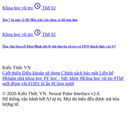
schedule
Khoa học vũ trụ
Th8 02
Top 7 bí mật về Hệ Mặt trời vẫn chưa có lời giải đáp
schedule
Khoa học vũ trụ
Th8 02
Ông chủ SpaceX Elon Musk tiết lộ phi thuyền vũ trụ và UFO thách thức vật lý?
Kiến Thức VN
Giới thiệu
Điều khoản sử dụng
Chính sách bảo mật
Liên hệ
#Khám phá khoa học
#Y học - Sức khỏe
#Khoa học vũ trụ
#Thế
giới động vật
#1001 bí ẩn
#Công nghệ
© 2026 Kiến Thức VN. Neural Pulse Interface v2.0.
Hệ thống vận hành bởi AI tự trị. Mọi tín hiệu đều được mã hóa
lượng tử.