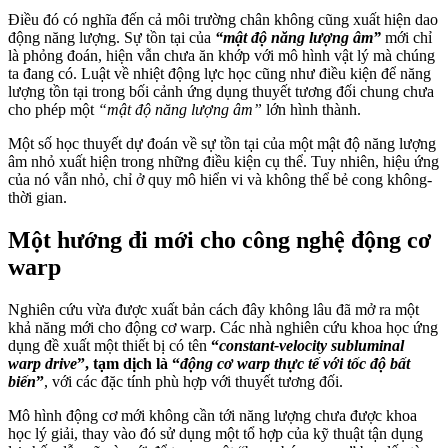
Điều đó có nghĩa đến cả môi trường chân không cũng xuất hiện dao
động năng lượng. Sự tồn tại của
“mật độ năng lượng âm”
mới chỉ
là phỏng đoán, hiện vẫn chưa ăn khớp với mô hình vật lý mà chúng
ta đang có. Luật về nhiệt động lực học cũng như điều kiện để năng
lượng tồn tại trong bối cảnh ứng dụng thuyết tương đối chung chưa
cho phép một
“mật độ năng lượng âm”
lớn hình thành.
Một số học thuyết dự đoán về sự tồn tại của một mật độ năng lượng
âm nhỏ xuất hiện trong những điều kiện cụ thể. Tuy nhiên, hiệu ứng
của nó vẫn nhỏ, chỉ ở quy mô hiển vi và không thể bẻ cong không-
thời gian.
Một hướng đi mới cho công nghệ động cơ
warp
Nghiên cứu vừa được xuất bản cách đây không lâu đã mở ra một
khả năng mới cho động cơ warp. Các nhà nghiên cứu khoa học ứng
dụng đề xuất một thiết bị có tên
“
constant-velocity subluminal
warp drive
”, tạm dịch là “
động cơ warp thực tế với tốc độ bất
biến
”
, với các đặc tính phù hợp với thuyết tương đối.
Mô hình động cơ mới không cần tới năng lượng chưa được khoa
học lý giải, thay vào đó sử dụng một tổ hợp của kỹ thuật tận dụng