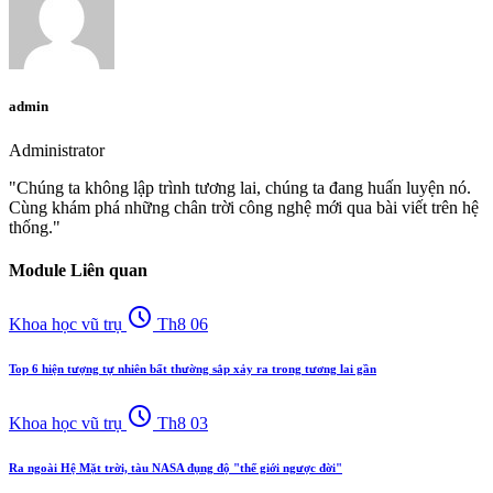
admin
Administrator
"Chúng ta không lập trình tương lai, chúng ta đang huấn luyện nó.
Cùng khám phá những chân trời công nghệ mới qua bài viết trên hệ
thống."
Module Liên quan
schedule
Khoa học vũ trụ
Th8 06
Top 6 hiện tượng tự nhiên bất thường sắp xảy ra trong tương lai gần
schedule
Khoa học vũ trụ
Th8 03
Ra ngoài Hệ Mặt trời, tàu NASA đụng độ "thế giới ngược đời"