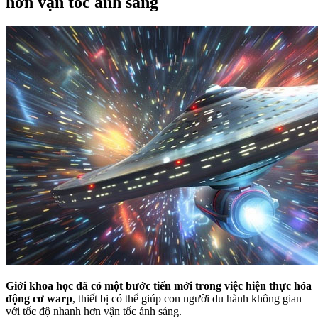
hơn vận tốc ánh sáng
Giới khoa học đã có một bước tiến mới trong việc hiện thực hóa
động cơ warp
, thiết bị có thể giúp con người du hành không gian
với tốc độ nhanh hơn vận tốc ánh sáng.