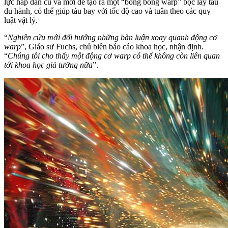
lực hấp dẫn cũ và mới để tạo ra một “bong bóng warp” bọc lấy tàu
du hành, có thể giúp tàu bay với tốc độ cao và tuân theo các quy
luật vật lý.
“
Nghiên cứu mới đổi hướng những bàn luận xoay quanh động cơ
warp
”, Giáo sư Fuchs, chủ biên báo cáo khoa học, nhận định.
“
Chúng tôi cho thấy một động cơ warp có thể không còn liên quan
tới khoa học giả tưởng nữa
”.