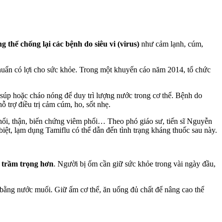
 thể chống lại các bệnh do siêu vi (virus)
như cảm lạnh, cúm,
khuẩn có lợi cho sức khỏe. Trong một khuyến cáo năm 2014, tổ chức
súp hoặc cháo nóng để duy trì lượng nước trong cơ thể. Bệnh do
 trợ điều trị cảm cúm, ho, sốt nhẹ.
phổi, thận, biến chứng viêm phổi… Theo phó giáo sư, tiến sĩ Nguyễn
t, lạm dụng Tamiflu có thể dẫn đến tình trạng kháng thuốc sau này.
h trầm trọng hơn
. Người bị ốm cần giữ sức khỏe trong vài ngày đầu,
bằng nước muối. Giữ ấm cơ thể, ăn uống đủ chất để nâng cao thể