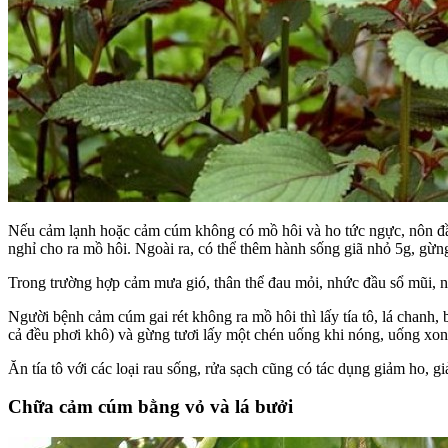
Nếu cảm lạnh hoặc cảm cúm không có mồ hôi và ho tức ngực, nôn đầy,
nghỉ cho ra mồ hôi. Ngoài ra, có thể thêm hành sống giã nhỏ 5g, gừng
Trong trường hợp cảm mưa gió, thân thể đau mỏi, nhức đầu sổ mũi, nôn
Người bệnh cảm cúm gai rét không ra mồ hôi thì lấy tía tô, lá chanh, 
cả đều phơi khô) và gừng tươi lấy một chén uống khi nóng, uống xo
Ăn tía tô với các loại rau sống, rửa sạch cũng có tác dụng giảm ho, g
Chữa cảm cúm bằng vỏ và lá bưởi