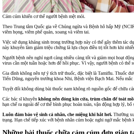
Cảm cúm khiến cơ thể người bệnh mệt mỏi.
Theo Trung tâm Quốc gia về Chủng ngừa và Bệnh hô hấp Mỹ (NCI
viêm họng, viêm phế quản, xoang và viêm tai.
Việc sử dụng kháng sinh trong trường hợp này có thể gây thêm tác dụ
này khuyên làm giảm triệu chứng là lựa chọn điều trị tốt hơn khi nhiễ
Người bệnh nên nghỉ ngơi càng nhiều càng tốt và giảm mọi hoạt động
virus cần một tuần hoặc hơn để hồi phục. Vì vậy, người bệnh có thể
Gia đình không nên tự ý tích trữ thuốc, đặc biệt là Tamiflu. Thuốc 
Tiến Dũng, nguyên trưởng khoa Nhi, Bệnh viện Bạch Mai. Nếu mắc cúm
Tuyệt đối không dùng bài thuốc nam không rõ nguồn gốc để chữa cả
Các bác sĩ khuyên
không nên đóng kín cửa, trùm chăn để toát mồ
hạn chế ra ngoài để cơ thể bình phục hoàn toàn, vận động hợp l‎ý, 
Luôn đảm bảo vệ sinh cá nhân, che miệng khi hắt hơi.
Thường xuy
trạng. Hạn chế tiếp xúc với bệnh nhân cúm hoặc nghi ngờ mắc bệnh k
Những bài thuốc chữa cảm cúm đơn giản t