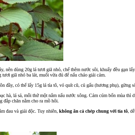
 nên dùng 20g lá tươi giã nhỏ, chế thêm nước sôi, khuấy đều gạn lấy 
 tươi giã nhỏ ba lát, muối vừa đủ để nấu cháo giải cảm.
 đầy, có thể lấy 15g lá tía tô, vỏ quít cũ, củ gấu (hương phụ), gừng 
bạc hà, lá sả, mỗi thứ một nắm nấu nước xông. Cảm cúm bốn mùa thì dùng
ng đắp chăn nằm cho ra mồ hôi.
iảm đau và giải độc. Tuy nhiên,
không ăn cá chép chung với tía tô
, d