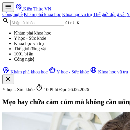
menu
psychology
Kiến Thức VN
Công nghệ
Khám phá khoa học
Khoa học vũ trụ
Thế giới động vật
Y
search
Ctrl K
Khám phá khoa học
Y học - Sức khỏe
Khoa học vũ trụ
Thế giới động vật
1001 bí ẩn
Công nghệ
psychology
smart_toy
language
Khám phá khoa học
Y học - Sức khỏe
Khoa học vũ trụ
close
timer
Y học - Sức khỏe
10 Phút Đọc
26.06.2026
Mẹo hay chữa cảm cúm mà không cần uống