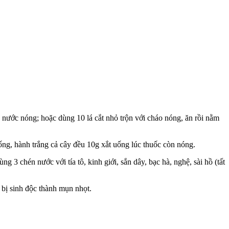
nước nóng; hoặc dùng 10 lá cắt nhỏ trộn với cháo nóng, ăn rồi nằm
sống, hành trắng cả cây đều 10g xắt uống lúc thuốc còn nóng.
 3 chén nước với tía tô, kinh giới, sắn dây, bạc hà, nghệ, sài hồ (tất
ễ bị sinh độc thành mụn nhọt.