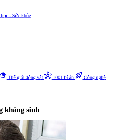
 học - Sức khỏe
memory
hub
rocket_launch
Thế giới động vật
1001 bí ẩn
Công nghệ
 kháng sinh