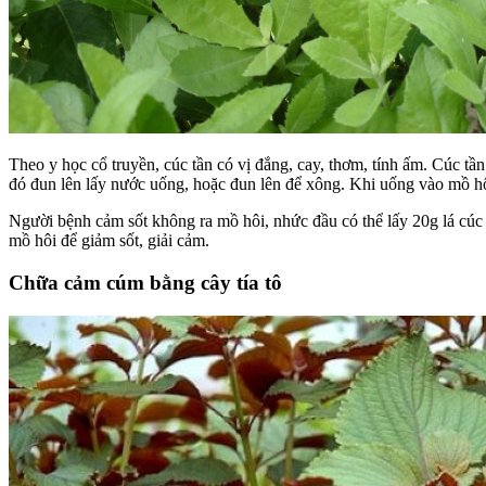
Theo y học cổ truyền, cúc tần có vị đắng, cay, thơm, tính ấm. Cúc t
đó đun lên lấy nước uống, hoặc đun lên để xông. Khi uống vào mồ hô
Người bệnh cảm sốt không ra mồ hôi, nhức đầu có thể lấy 20g lá cúc
mồ hôi để giảm sốt, giải cảm.
Chữa cảm cúm bằng cây tía tô