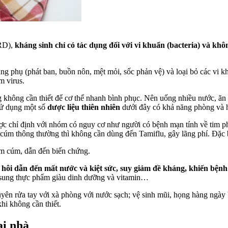
RD),
kháng sinh chỉ có tác dụng đối với vi khuẩn (bacteria) và không
ng phụ (phát ban, buồn nôn, mệt mỏi, sốc phản vệ) và loại bỏ các vi 
m virus.
 không cần thiết để cơ thể nhanh bình phục. Nên uống nhiều nước, ăn 
 sử dụng một số
dược liệu thiên nhiên
dưới đây có khả năng phòng và hỗ
được chỉ định với nhóm có nguy cơ như người có bệnh mạn tính về tim 
 thông thường thì không cần dùng đến Tamiflu, gây lãng phí. Đặc biệ
m cúm, dẫn đến biến chứng.
 hôi dẫn đến mất nước và kiệt sức, suy giảm đề kháng, khiến bện
bổ sung thực phẩm giàu dinh dưỡng và vitamin…
ên rửa tay với xà phòng với nước sạch; vệ sinh mũi, họng hàng ngày 
hi không cần thiết.
ại nhà