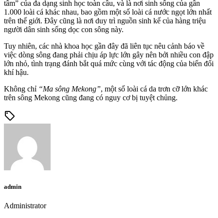
tâm” của đa dạng sinh học toàn cầu, và là nơi sinh sống của gần
1.000 loài cá khác nhau, bao gồm một số loài cá nước ngọt lớn nhất
trên thế giới. Đây cũng là nơi duy trì nguồn sinh kế của hàng triệu
người dân sinh sống dọc con sông này.
Tuy nhiên, các nhà khoa học gần đây đã liên tục nêu cảnh báo về
việc dòng sông đang phải chịu áp lực lớn gây nên bởi nhiều con đập
lớn nhỏ, tình trạng đánh bắt quá mức cùng với tác động của biến đổi
khí hậu.
Không chỉ
“Ma sông Mekong”
, một số loài cá da trơn cỡ lớn khác
trên sông Mekong cũng đang có nguy cơ bị tuyệt chủng.
sell
admin
Administrator