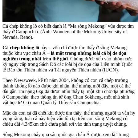
Cá chép khổng lồ có biệt danh là “Ma sông Mekong” vừa được tìm
thấy ở Campuchia. (Ảnh: Wonders of the Mekong/University of
Nevada, Reno).
Cá chép khổng lồ
này – vốn chỉ được tìm thấy ở sông Mekong
thuộc khu vực châu Á –
là một trong những loài cá bị đe dọa
nghiêm trọng nhất trên thế giới
. Chúng được xếp vào nhóm cực
kỳ nguy cấp trong Sách Đỏ các loài bị đe dọa của Liên minh Quốc
tế Bảo tồn Thiên nhiên và Tài nguyên Thiên nhiên (IUCN).
Theo Newsweek, kể từ năm 2004, không có con cá chép trưởng
thành khổng lồ nào được ghi nhận, thế nhưng mới đây, một cá thể
dài gần 1m nặng 6kg đã được nhìn thấy tại một khu chợ địa phương
ở Campuchia, theo thông tin từ ông Chan Sokheng, một nhà sinh
vật học từ Cơ quan Quản lý Thủy sản Campuchia.
Mặc dù con cá đã chết khi được tìm thấy, thế nhưng người ta vẫn hy
vọng rằng, loài cá này hiện vẫn tồn tại trên con sông Mekong có
chiều dài 4.345km chứ chưa phải rơi vào tình trạng tuyệt chủng.
Sông Mekong chảy qua sáu quốc gia châu Á được xem là “trung