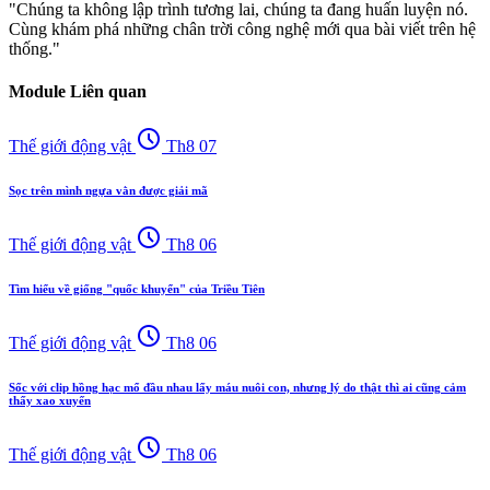
"Chúng ta không lập trình tương lai, chúng ta đang huấn luyện nó.
Cùng khám phá những chân trời công nghệ mới qua bài viết trên hệ
thống."
Module Liên quan
schedule
Thế giới động vật
Th8 07
Sọc trên mình ngựa vằn được giải mã
schedule
Thế giới động vật
Th8 06
Tìm hiểu về giống "quốc khuyển" của Triều Tiên
schedule
Thế giới động vật
Th8 06
Sốc với clip hồng hạc mổ đầu nhau lấy máu nuôi con, nhưng lý do thật thì ai cũng cảm
thấy xao xuyến
schedule
Thế giới động vật
Th8 06