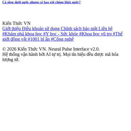
Cá sống dưới nước nhưng có bao giờ chúng khát nước?
Kiến Thức VN
Giới thiệu
Điều khoản sử dụng
Chính sách bảo mật
Liên hệ
#Khám phá khoa học
#Y học - Sức khỏe
#Khoa học vũ trụ
#Thế
giới động vật
#1001 bí ẩn
#Công nghệ
© 2026 Kiến Thức VN. Neural Pulse Interface v2.0.
Hệ thống vận hành bởi AI tự trị. Mọi tín hiệu đều được mã hóa
lượng tử.