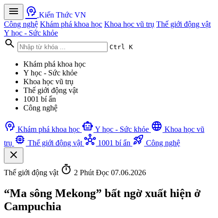
menu
psychology
Kiến Thức VN
Công nghệ
Khám phá khoa học
Khoa học vũ trụ
Thế giới động vật
Y học - Sức khỏe
search
Ctrl K
Khám phá khoa học
Y học - Sức khỏe
Khoa học vũ trụ
Thế giới động vật
1001 bí ẩn
Công nghệ
psychology
smart_toy
language
Khám phá khoa học
Y học - Sức khỏe
Khoa học vũ
memory
hub
rocket_launch
trụ
Thế giới động vật
1001 bí ẩn
Công nghệ
close
timer
Thế giới động vật
2 Phút Đọc
07.06.2026
“Ma sông Mekong” bất ngờ xuất hiện ở
Campuchia