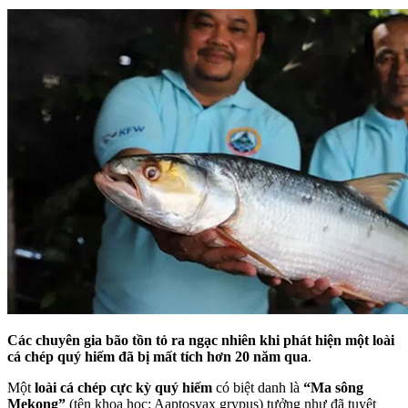
Các chuyên gia bão tồn tỏ ra ngạc nhiên khi phát hiện một loài
cá chép quý hiếm đã bị mất tích hơn 20 năm qua
.
Một
loài cá chép cực kỳ quý hiếm
có biệt danh là
“Ma sông
Mekong”
(tên khoa học: Aaptosyax grypus) tưởng như đã tuyệt