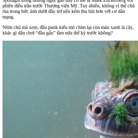
Spotlight trong những ngày gần đây có thể là Mark Zuckerberg với
phiên điều trần trước Thượng viện Mỹ. Tuy nhiên, không vì thế chú
rùa trong bức ảnh dưới đây trở nên kém thu hút hơn với cư dân
mạng.
Nhìn chú mà xem, đầu punk kiểu mỏ chim lại còn màu xanh lá cây,
khác gì dân chơi “đầu gấu” tầm nửa thế kỷ trước không?