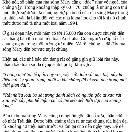
Khổ nỗi, số phận của rùa sông Mary cũng
“độc”
như vẻ ngoài của
chúng vậy. Trong khoảng thập kỷ 60 – 70, chúng là những con thú
nuôi thực sự được ưa chuộng. Sự phân bố của rùa sông Mary trong
tự nhiên vẫn là bí ẩn đối với các nhà khoa học cho tới khi nó chính
thức được mô tả như một loài năm 1994.
Ở giai đoạn này, mỗi năm có tới 15.000 rùa con được chuyển đến
các hàng bán thú nuôi trên toàn Australia. Con người cướp tổ của
chúng ngay trong môi trường tự nhiên. Và rồi chúng ta đã đẩy rùa
sông Mary đến bờ vực tuyệt chủng.
Hiện tại, các nhà bảo tồn đang rất cố gắng gìn giữ loài rùa này,
nhằm bảo toàn sự đa dạng sinh học tại khu vực.
“Giống như hổ, tê giác hay voi, việc cứu loài vật đặc biệt này là
điều cực kỳ quan trọng, nhất là khi chúng đã bị xem nhẹ trong một
thời gian dài”.
“Rất nhiều loài bò sát trong danh sách có nguồn gốc từ xưa rất
xưa, với cây phả hệ thậm chí có thể kéo đến thời đại của khủng
long”.
Bản thân rùa sông Mary cũng có nguồn gốc rất cổ xưa, thậm chí là
cổ nhất Trái đất. Được biết, chúng tách ra từ các chủng rùa hiện đại
từ khoảng 40 triệu năm trước, và tồn tại cho đến ngày nay. Để dễ
hình dung hơn thì con người tách ra khỏi tinh tinh chỉ vào khoảng