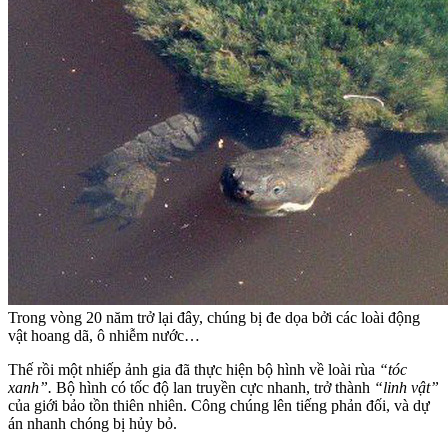
Trong vòng 20 năm trở lại đây, chúng bị đe dọa bởi các loài động
vật hoang dã, ô nhiễm nước…
Thế rồi một nhiếp ảnh gia đã thực hiện bộ hình về loài rùa
“tóc
xanh”.
Bộ hình có tốc độ lan truyền cực nhanh, trở thành
“linh vật”
của giới bảo tồn thiên nhiên. Công chúng lên tiếng phản đối, và dự
án nhanh chóng bị hủy bỏ.