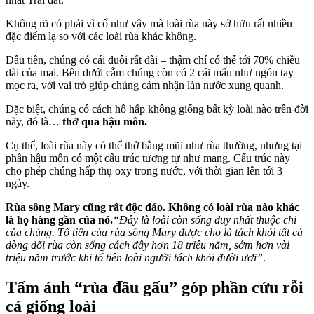
Không rõ có phải vì cổ như vậy mà loài rùa này sở hữu rất nhiều
đặc điểm lạ so với các loài rùa khác không.
Đầu tiên, chúng có cái đuôi rất dài – thậm chí có thể tới 70% chiều
dài của mai. Bên dưới cằm chúng còn có 2 cái mấu như ngón tay
mọc ra, với vai trò giúp chúng cảm nhận làn nước xung quanh.
Đặc biệt, chúng có cách hô hấp không giống bất kỳ loài nào trên đời
này, đó là…
thở qua hậu môn.
Cụ thể, loài rùa này có thể thở bằng mũi như rùa thường, nhưng tại
phần hậu môn có một cấu trúc tương tự như mang. Cấu trúc này
cho phép chúng hấp thụ oxy trong nước, với thời gian lên tới 3
ngày.
Rùa sông Mary cũng rất độc đáo. Không có loài rùa nào khác
là họ hàng gần của nó.
“Đây là loài còn sống duy nhất thuộc chi
của chúng. Tổ tiên của rùa sông Mary được cho là tách khỏi tất cả
dòng dõi rùa còn sống cách đây hơn 18 triệu năm, sớm hơn vài
triệu năm trước khi tổ tiên loài người tách khỏi đười ươi”
.
Tấm ảnh “rùa đầu gấu” góp phần cứu rỗi
cả giống loài