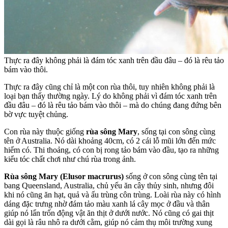
Thực ra đây không phải là đám tóc xanh trên đầu đâu – đó là rêu tảo
bám vào thôi.
Thực ra đây cũng chỉ là một con rùa thôi, tuy nhiên không phải là
loại bạn thấy thường ngày. Lý do không phải vì đám tóc xanh trên
đầu đâu – đó là rêu tảo bám vào thôi – mà do chúng đang đứng bên
bờ vực tuyệt chủng.
Con rùa này thuộc giống
rùa sông Mary
, sống tại con sông cùng
tên ở Australia. Nó dài khoảng 40cm, có 2 cái lỗ mũi lớn đến mức
hiếm có. Thi thoảng, có con bị rong tảo bám vào đầu, tạo ra những
kiểu tóc chất chơi như chú rùa trong ảnh.
Rùa sông Mary (Elusor macrurus)
sống ở con sông cùng tên tại
bang Queensland, Australia, chủ yếu ăn cây thủy sinh, nhưng đôi
khi nó cũng ăn hạt, quả và ấu trùng côn trùng. Loài rùa này có hình
dáng đặc trưng nhờ đám tảo màu xanh lá cây mọc ở đầu và thân
giúp nó lẩn trốn động vật ăn thịt ở dưới nước. Nó cũng có gai thịt
dài gọi là râu nhô ra dưới cằm, giúp nó cảm thụ môi trường xung