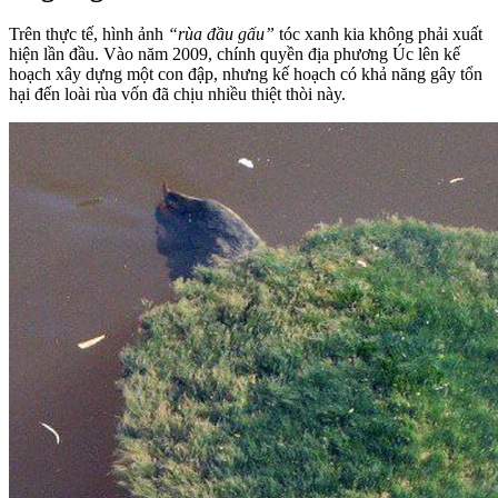
Trên thực tế, hình ảnh
“rùa đầu gấu”
tóc xanh kia không phải xuất
hiện lần đầu. Vào năm 2009, chính quyền địa phương Úc lên kế
hoạch xây dựng một con đập, nhưng kế hoạch có khả năng gây tổn
hại đến loài rùa vốn đã chịu nhiều thiệt thòi này.