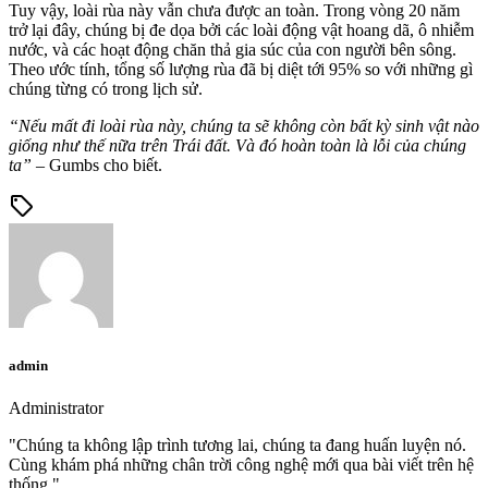
Tuy vậy, loài rùa này vẫn chưa được an toàn. Trong vòng 20 năm
trở lại đây, chúng bị đe dọa bởi các loài động vật hoang dã, ô nhiễm
nước, và các hoạt động chăn thả gia súc của con người bên sông.
Theo ước tính, tổng số lượng rùa đã bị diệt tới 95% so với những gì
chúng từng có trong lịch sử.
“Nếu mất đi loài rùa này, chúng ta sẽ không còn bất kỳ sinh vật nào
giống như thế nữa trên Trái đất. Và đó hoàn toàn là lỗi của chúng
ta”
– Gumbs cho biết.
sell
admin
Administrator
"Chúng ta không lập trình tương lai, chúng ta đang huấn luyện nó.
Cùng khám phá những chân trời công nghệ mới qua bài viết trên hệ
thống."