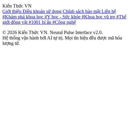
Kiến Thức VN
Giới thiệu
Điều khoản sử dụng
Chính sách bảo mật
Liên hệ
#Khám phá khoa học
#Y học - Sức khỏe
#Khoa học vũ trụ
#Thế
giới động vật
#1001 bí ẩn
#Công nghệ
© 2026 Kiến Thức VN. Neural Pulse Interface v2.0.
Hệ thống vận hành bởi AI tự trị. Mọi tín hiệu đều được mã hóa
lượng tử.