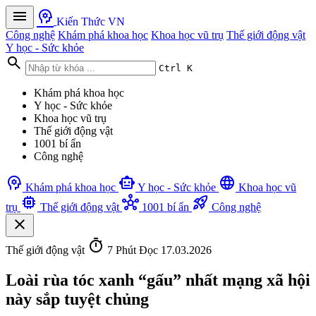
menu
psychology
Kiến Thức VN
Công nghệ
Khám phá khoa học
Khoa học vũ trụ
Thế giới động vật
Y học - Sức khỏe
search
Ctrl K
Khám phá khoa học
Y học - Sức khỏe
Khoa học vũ trụ
Thế giới động vật
1001 bí ẩn
Công nghệ
psychology
smart_toy
language
Khám phá khoa học
Y học - Sức khỏe
Khoa học vũ
memory
hub
rocket_launch
trụ
Thế giới động vật
1001 bí ẩn
Công nghệ
close
timer
Thế giới động vật
7 Phút Đọc
17.03.2026
Loài rùa tóc xanh “gấu” nhất mạng xã hội
này sắp tuyệt chủng