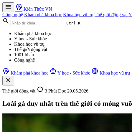
menu
psychology
Kiến Thức VN
Công nghệ
Khám phá khoa học
Khoa học vũ trụ
Thế giới động vật
Y
search
Ctrl K
Khám phá khoa học
Y học - Sức khỏe
Khoa học vũ trụ
Thế giới động vật
1001 bí ẩn
Công nghệ
psychology
smart_toy
language
Khám phá khoa học
Y học - Sức khỏe
Khoa học vũ trụ
close
timer
Thế giới động vật
3 Phút Đọc
20.05.2026
Loài gà duy nhất trên thế giới có móng vu