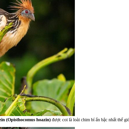
zin (Opisthocomus hoazin)
được coi là loài chim bí ẩn bậc nhất thế gi