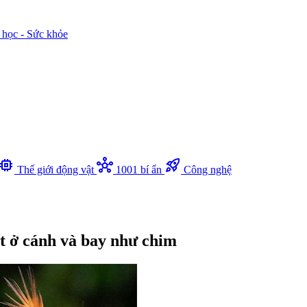
 học - Sức khỏe
memory
hub
rocket_launch
Thế giới động vật
1001 bí ẩn
Công nghệ
ốt ở cánh và bay như chim