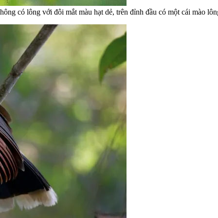
g có lông với đôi mắt màu hạt dẻ, trên đỉnh đầu có một cái mào lông