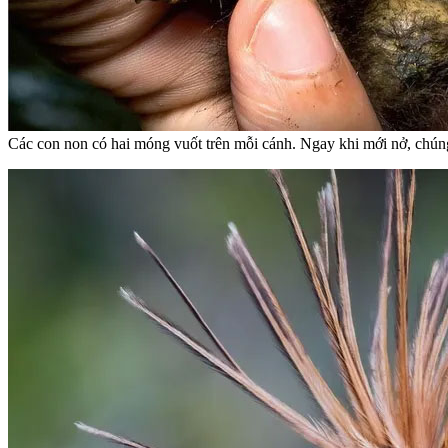
Các con non có hai móng vuốt trên mỗi cánh. Ngay khi mới nở, chú