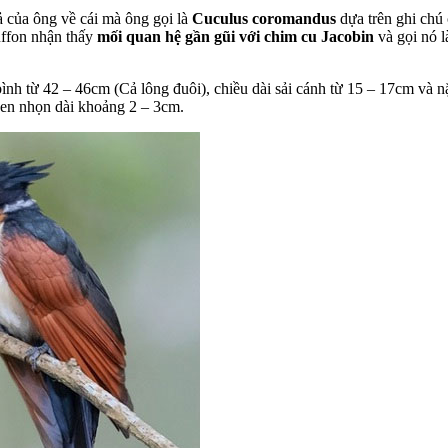
 của ông về cái mà ông gọi là
Cuculus coromandus
dựa trên ghi chú
uffon nhận thấy
mối quan hệ gần gũi với chim cu Jacobin
và gọi nó l
bình từ 42 – 46cm (Cả lông đuôi), chiều dài sải cánh từ 15 – 17cm và 
 đen nhọn dài khoảng 2 – 3cm.