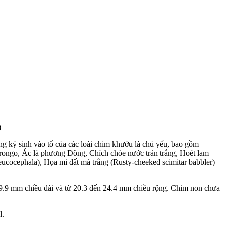
)
g ký sinh vào tổ của các loài chim khướu là chủ yếu, bao gồm
drongo, Ác là phương Đông, Chích chòe nước trán trắng, Hoét lam
eucocephala), Họa mi đất má trắng (Rusty-cheeked scimitar babbler)
29.9 mm chiều dài và từ 20.3 đến 24.4 mm chiều rộng. Chim non chưa
l.