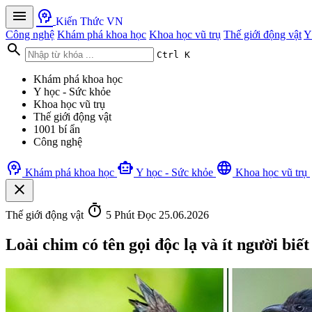
menu
psychology
Kiến Thức VN
Công nghệ
Khám phá khoa học
Khoa học vũ trụ
Thế giới động vật
Y
search
Ctrl K
Khám phá khoa học
Y học - Sức khỏe
Khoa học vũ trụ
Thế giới động vật
1001 bí ẩn
Công nghệ
psychology
smart_toy
language
Khám phá khoa học
Y học - Sức khỏe
Khoa học vũ trụ
close
timer
Thế giới động vật
5 Phút Đọc
25.06.2026
Loài chim có tên gọi độc lạ và ít người bi