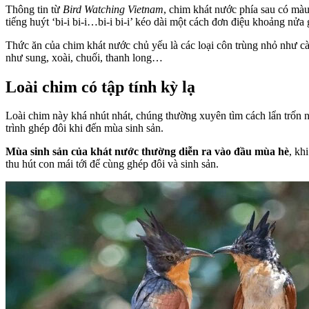
Thông tin từ
Bird Watching Vietnam
, chim khát nước phía sau có màu
tiếng huýt ‘bi-i bi-i…bi-i bi-i’ kéo dài một cách đơn điệu khoảng nửa g
Thức ăn của chim khát nước chủ yếu là các loại côn trùng nhỏ như cào
như sung, xoài, chuối, thanh long…
Loài chim có tập tính kỳ lạ
Loài chim này khá nhút nhát, chúng thường xuyên tìm cách lẩn trốn 
trình ghép đôi khi đến mùa sinh sản.
Mùa sinh sản của khát nước thường diễn ra vào đầu mùa hè
, kh
thu hút con mái tới để cùng ghép đôi và sinh sản.