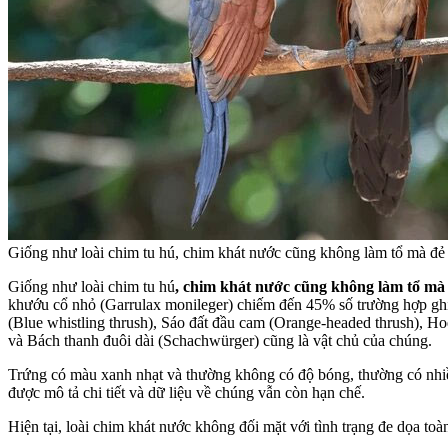
Giống như loài chim tu hú, chim khát nước cũng không làm tổ mà đẻ t
Giống như loài chim tu hú
, chim khát nước cũng không làm tổ mà đ
khướu cổ nhỏ (Garrulax monileger) chiếm đến 45% số trường hợp ghi 
(Blue whistling thrush), Sáo đất đầu cam (Orange-headed thrush), Ho
và Bách thanh đuôi dài (Schachwürger) cũng là vật chủ của chúng.
Trứng có màu xanh nhạt và thường không có độ bóng, thường có nhiề
được mô tả chi tiết và dữ liệu về chúng vẫn còn hạn chế.
Hiện tại, loài chim khát nước không đối mặt với tình trạng đe dọa toà