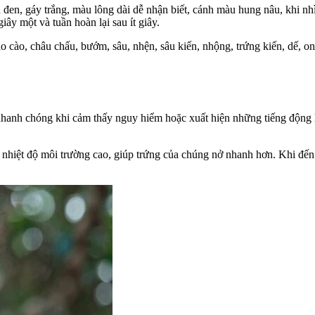
 đen, gáy trắng, màu lông dài dễ nhận biết, cánh màu hung nâu, khi n
iây một và tuần hoàn lại sau ít giây.
 cào, châu chấu, bướm, sâu, nhện, sâu kiến, nhộng, trứng kiến, dế, ong
nhanh chóng khi cảm thấy nguy hiểm hoặc xuất hiện những tiếng động 
i nhiệt độ môi trường cao, giúp trứng của chúng nở nhanh hơn. Khi đến