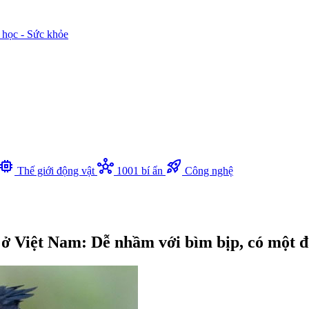
 học - Sức khỏe
memory
hub
rocket_launch
Thế giới động vật
1001 bí ẩn
Công nghệ
ết ở Việt Nam: Dễ nhầm với bìm bịp, có một đ