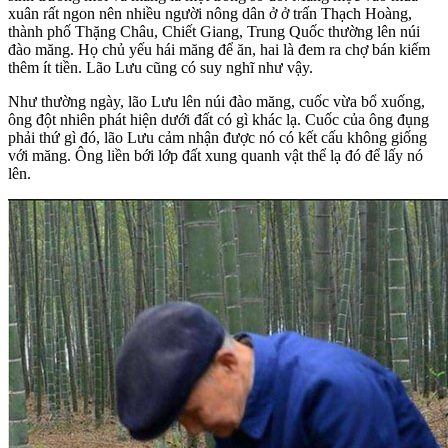
xuân rất ngon nên nhiều người nông dân ở ở trấn Thạch Hoàng,
thành phố Thặng Châu, Chiết Giang, Trung Quốc thường lên núi
đào măng. Họ chủ yếu hái măng để ăn, hai là đem ra chợ bán kiếm
thêm ít tiền. Lão Lưu cũng có suy nghĩ như vậy.
Như thường ngày, lão Lưu lên núi đào măng, cuốc vừa bổ xuống,
ông đột nhiên phát hiện dưới đất có gì khác lạ. Cuốc của ông đụng
phải thứ gì đó, lão Lưu cảm nhận được nó có kết cấu không giống
với măng. Ông liền bới lớp đất xung quanh vật thể lạ đó để lấy nó
lên.