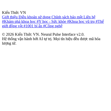
Kiến Thức VN
Giới thiệu
Điều khoản sử dụng
Chính sách bảo mật
Liên hệ
#Khám phá khoa học
#Y học - Sức khỏe
#Khoa học vũ trụ
#Thế
giới động vật
#1001 bí ẩn
#Công nghệ
© 2026 Kiến Thức VN. Neural Pulse Interface v2.0.
Hệ thống vận hành bởi AI tự trị. Mọi tín hiệu đều được mã hóa
lượng tử.