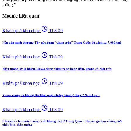
thống."
Module Liên quan
schedule
Khám phá khoa học
Th8 09
Nền văn minh phương Tây nào từng "chạm trán" Trung Quốc dù cách xa 7.000km?
schedule
Khám phá khoa học
Th8 09
Hiện tượng kỳ lạ khiến Alaska đang chìm trong bóng đêm, không có Mặt trời
schedule
Khám phá khoa học
Th8 09
Vì sao chúng ta không thể khai quật những kim tự tháp ở Nam Cực?
schedule
Khám phá khoa học
Th8 09
Chuyện về hồ nước trong xanh không đáy ở Trung Quốc: Chuyên gia lặn xuống mới
phát hiện chân tướng