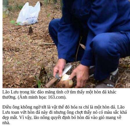
Lão Lưu trong lúc đào măng tình cờ tìm thấy một hòn đá khác
thường. (Ảnh minh họa: 163.com).
Điều ông không ngờ tới là vật thể đó hóa ra chỉ là một hòn đá. Lão
Lưu toan vứt hòn đá này đi nhưng ông chợt thấy nó có màu sắc khá
đẹp mắt. Vì vậy, lão nông quyết định bỏ hòn đá vào giỏ mang về
nhà.