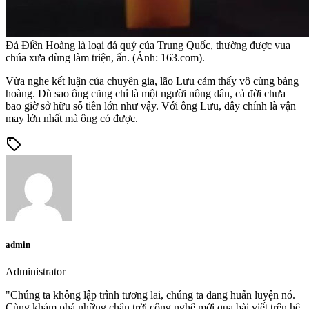
Đá Điền Hoàng là loại đá quý của Trung Quốc, thường được vua
chúa xưa dùng làm triện, ấn. (Ảnh: 163.com).
Vừa nghe kết luận của chuyên gia, lão Lưu cảm thấy vô cùng bàng
hoàng. Dù sao ông cũng chỉ là một người nông dân, cả đời chưa
bao giờ sở hữu số tiền lớn như vậy. Với ông Lưu, đây chính là vận
may lớn nhất mà ông có được.
sell
admin
Administrator
"Chúng ta không lập trình tương lai, chúng ta đang huấn luyện nó.
Cùng khám phá những chân trời công nghệ mới qua bài viết trên hệ