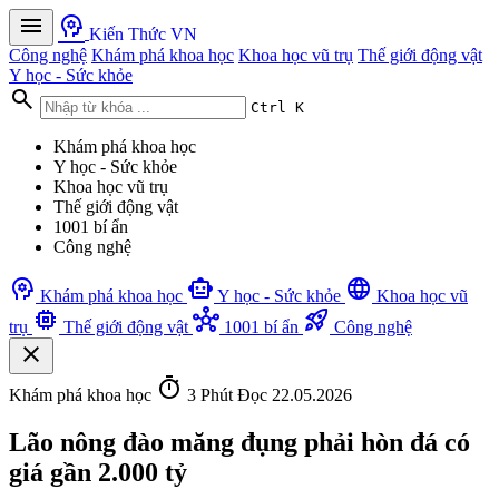
menu
psychology
Kiến Thức VN
Công nghệ
Khám phá khoa học
Khoa học vũ trụ
Thế giới động vật
Y học - Sức khỏe
search
Ctrl K
Khám phá khoa học
Y học - Sức khỏe
Khoa học vũ trụ
Thế giới động vật
1001 bí ẩn
Công nghệ
psychology
smart_toy
language
Khám phá khoa học
Y học - Sức khỏe
Khoa học vũ
memory
hub
rocket_launch
trụ
Thế giới động vật
1001 bí ẩn
Công nghệ
close
timer
Khám phá khoa học
3 Phút Đọc
22.05.2026
Lão nông đào măng đụng phải hòn đá có
giá gần 2.000 tỷ