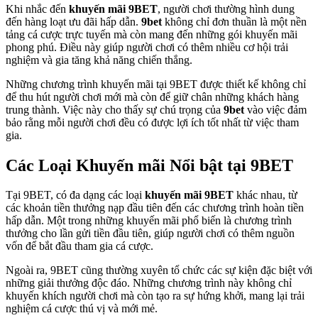
Khi nhắc đến
khuyến mãi 9BET
, người chơi thường hình dung
đến hàng loạt ưu đãi hấp dẫn.
9bet
không chỉ đơn thuần là một nền
tảng cá cược trực tuyến mà còn mang đến những gói khuyến mãi
phong phú. Điều này giúp người chơi có thêm nhiều cơ hội trải
nghiệm và gia tăng khả năng chiến thắng.
Những chương trình khuyến mãi tại 9BET được thiết kế không chỉ
để thu hút người chơi mới mà còn để giữ chân những khách hàng
trung thành. Việc này cho thấy sự chú trọng của
9bet
vào việc đảm
bảo rằng mỗi người chơi đều có được lợi ích tốt nhất từ việc tham
gia.
Các Loại Khuyến mãi Nổi bật tại 9BET
Tại 9BET, có đa dạng các loại
khuyến mãi 9BET
khác nhau, từ
các khoản tiền thưởng nạp đầu tiên đến các chương trình hoàn tiền
hấp dẫn. Một trong những khuyến mãi phổ biến là chương trình
thưởng cho lần gửi tiền đầu tiên, giúp người chơi có thêm nguồn
vốn để bắt đầu tham gia cá cược.
Ngoài ra, 9BET cũng thường xuyên tổ chức các sự kiện đặc biệt với
những giải thưởng độc đáo. Những chương trình này không chỉ
khuyến khích người chơi mà còn tạo ra sự hứng khởi, mang lại trải
nghiệm cá cược thú vị và mới mẻ.