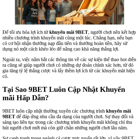
Để tối ưu hóa lợi ích từ
khuyến mãi 9BET
, người chơi nên kết hợp
nhiều chương trình khuyến mãi cùng một lúc. Chẳng hạn, nếu bạn
có cơ hội nhận thưởng nạp đầu tiên và thưởng hoàn tiền, hãy sử
dụng nó một cách khéo léo để nâng cao khả năng thắng lợi.
Ngoài ra, việc nắm bắt các thông tin về các sự kiện thể thao hot diễn
ra cũng sẽ giúp người chơi có những dự đoán chính xác hơn, từ đó
gia tăng tỷ lệ thắng cược và lấy thêm lợi ích từ các khuyến mãi hiện
có.
Tại Sao 9BET Luôn Cập Nhật Khuyến
mãi Hấp Dẫn?
9BET luôn cập nhật thường xuyên các chương trình
khuyến mãi
9BET
để đáp ứng nhu cầu đa dạng của người chơi. Sự thay đổi và
sáng tạo liên tục trong các chương trình khuyến mãi không chỉ thu
hút người chơi mới mà còn giữ chân những người chơi lâu năm.
Sự cạnh tranh trong ngành cá cược trực tuyến rất lớn, vì vậy 9BET