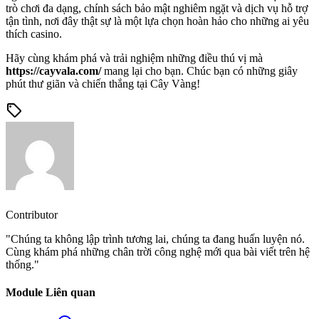
trò chơi đa dạng, chính sách bảo mật nghiêm ngặt và dịch vụ hỗ trợ
tận tình, nơi đây thật sự là một lựa chọn hoàn hảo cho những ai yêu
thích casino.
Hãy cùng khám phá và trải nghiệm những điều thú vị mà
https://cayvala.com/
mang lại cho bạn. Chúc bạn có những giây
phút thư giãn và chiến thắng tại Cây Vàng!
sell
Contributor
"Chúng ta không lập trình tương lai, chúng ta đang huấn luyện nó.
Cùng khám phá những chân trời công nghệ mới qua bài viết trên hệ
thống."
Module Liên quan