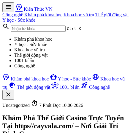
menu
psychology
Kiến Thức VN
Công nghệ
Khám phá khoa học
Khoa học vũ trụ
Thế giới động vật
Y học - Sức khỏe
search
Ctrl K
Khám phá khoa học
Y học - Sức khỏe
Khoa học vũ trụ
Thế giới động vật
1001 bí ẩn
Công nghệ
psychology
smart_toy
language
Khám phá khoa học
Y học - Sức khỏe
Khoa học vũ
memory
hub
rocket_launch
trụ
Thế giới động vật
1001 bí ẩn
Công nghệ
close
timer
Uncategorized
7 Phút Đọc
10.06.2026
Khám Phá Thế Giới Casino Trực Tuyến
Tại https//cayvala.com/ – Nơi Giải Trí