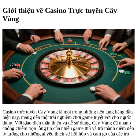
Giới thiệu về Casino Trực tuyến Cây
Vàng
Casino trực tuyến Cây Vàng là một trong những nền tảng hàng đầu
hiện nay, mang đến một trải nghiệm chơi game tuyệt vời cho người
dùng. Với giao diện thân thiện và dễ sử dụng, Cây Vàng đã nhanh
chóng chiếm trọn lòng tin của nhiều game thủ và trở thành điểm đến
lý tưởng cho những ai yêu thích sự hồi hộp và cam go của các trò