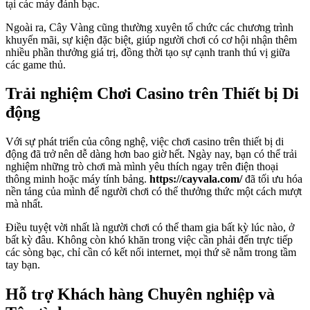
tại các máy đánh bạc.
Ngoài ra, Cây Vàng cũng thường xuyên tổ chức các chương trình
khuyến mãi, sự kiện đặc biệt, giúp người chơi có cơ hội nhận thêm
nhiều phần thưởng giá trị, đồng thời tạo sự cạnh tranh thú vị giữa
các game thủ.
Trải nghiệm Chơi Casino trên Thiết bị Di
động
Với sự phát triển của công nghệ, việc chơi casino trên thiết bị di
động đã trở nên dễ dàng hơn bao giờ hết. Ngày nay, bạn có thể trải
nghiệm những trò chơi mà mình yêu thích ngay trên điện thoại
thông minh hoặc máy tính bảng.
https://cayvala.com/
đã tối ưu hóa
nền tảng của mình để người chơi có thể thưởng thức một cách mượt
mà nhất.
Điều tuyệt vời nhất là người chơi có thể tham gia bất kỳ lúc nào, ở
bất kỳ đâu. Không còn khó khăn trong việc cần phải đến trực tiếp
các sòng bạc, chỉ cần có kết nối internet, mọi thứ sẽ nằm trong tầm
tay bạn.
Hỗ trợ Khách hàng Chuyên nghiệp và