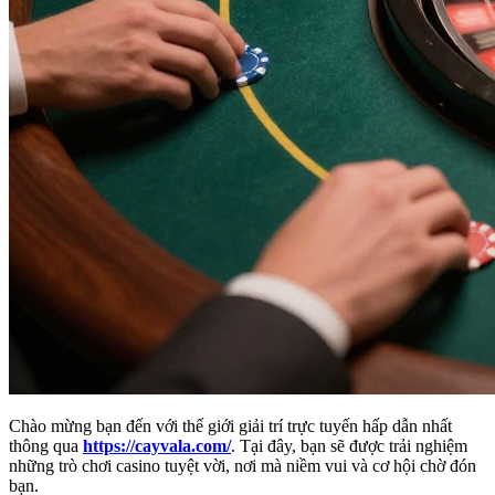
Chào mừng bạn đến với thế giới giải trí trực tuyến hấp dẫn nhất
thông qua
https://cayvala.com/
. Tại đây, bạn sẽ được trải nghiệm
những trò chơi casino tuyệt vời, nơi mà niềm vui và cơ hội chờ đón
bạn.