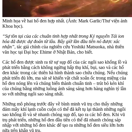
Minh họa về hai hố đen hợp nhất. (Ảnh: Mark Garlic/Thư viện ảnh
Khoa học).
“Sự tồn tại của các chuẩn tinh hợp nhất trong Kỷ nguyên Tái ion
hóa đã được dự đoán từ lâu. Bây giờ lần đầu tiên nó được xác
nhận”
, tác giả chính của nghiên cứu Yoshiki Matsuoka, nhà thiên
văn học tại Đại học Ehime ở Nhật Bản, cho biết.
Các hố đen được sinh ra từ sự sụp đổ của các ngôi sao khổng lồ và
phát triển bằng cách không ngừng hấp thụ khí, bụi, sao và các hố
đen khác trong các thiên hà hình thành sao chứa chúng. Nếu chúng
phát triển đủ lớn, ma sát sẽ khiến vật chất xoắn ốc trong miệng của
hố đen nóng lên và chúng biến thành chuẩn tinh – trút bỏ kén khí
của chúng bằng những luồng ánh sáng sáng hơn hàng nghìn tỷ lần
so với những ngôi sao sáng nhất.
Những mô phỏng trước đây về bình minh vũ trụ cho thấy những
đám mây khí lạnh cuồn cuộn có thể đã kết tụ lại thành những ngôi
sao khổng lồ và sẽ nhanh chóng sụp đổ, tạo ra các hố đen. Khi vũ
trụ phát triển, những hố đen đầu tiên có thể đã nhanh chóng sáp
nhập với những hố đen khác để tạo ra những hố đen siêu lớn hơn
nữa trên khắp vũ trụ.