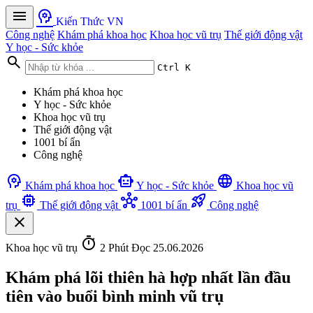
menu
psychology
Kiến Thức VN
Công nghệ
Khám phá khoa học
Khoa học vũ trụ
Thế giới động vật
Y học - Sức khỏe
search
Ctrl K
Khám phá khoa học
Y học - Sức khỏe
Khoa học vũ trụ
Thế giới động vật
1001 bí ẩn
Công nghệ
psychology
smart_toy
language
Khám phá khoa học
Y học - Sức khỏe
Khoa học vũ
memory
hub
rocket_launch
trụ
Thế giới động vật
1001 bí ẩn
Công nghệ
close
timer
Khoa học vũ trụ
2 Phút Đọc
25.06.2026
Khám phá lõi thiên hà hợp nhất lần đầu
tiên vào buổi bình minh vũ trụ