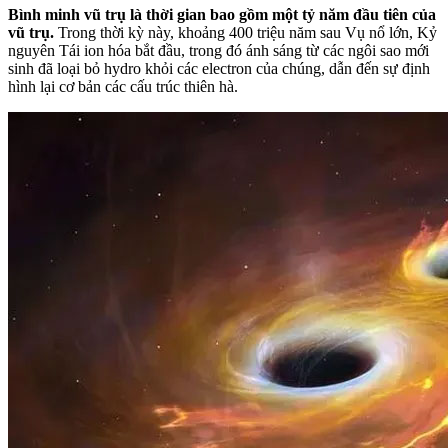
Bình minh vũ trụ là thời gian bao gồm một tỷ năm đầu tiên của
vũ trụ.
Trong thời kỳ này, khoảng 400 triệu năm sau Vụ nổ lớn, Kỷ
nguyên Tái ion hóa bắt đầu, trong đó ánh sáng từ các ngôi sao mới
sinh đã loại bỏ hydro khỏi các electron của chúng, dẫn đến sự định
hình lại cơ bản các cấu trúc thiên hà.