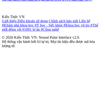
Kiến Thức VN
Giới thiệu
Điều khoản sử dụng
Chính sách bảo mật
Liên hệ
#Khám phá khoa học
#Y học - Sức khỏe
#Khoa học vũ trụ
#Thế
giới động vật
#1001 bí ẩn
#Công nghệ
© 2026 Kiến Thức VN. Neural Pulse Interface v2.0.
Hệ thống vận hành bởi AI tự trị. Mọi tín hiệu đều được mã hóa
lượng tử.