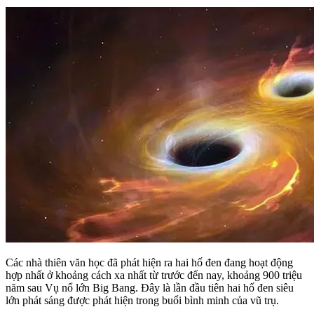
Các nhà thiên văn học đã phát hiện ra hai hố đen đang hoạt động
hợp nhất ở khoảng cách xa nhất từ trước đến nay, khoảng 900 triệu
năm sau Vụ nổ lớn Big Bang. Đây là lần đầu tiên hai hố đen siêu
lớn phát sáng được phát hiện trong buổi bình minh của vũ trụ.