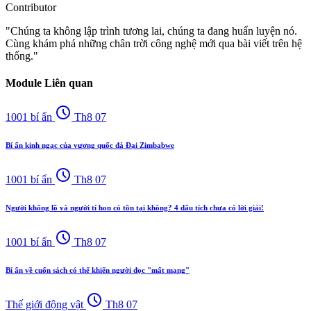
Contributor
"Chúng ta không lập trình tương lai, chúng ta đang huấn luyện nó.
Cùng khám phá những chân trời công nghệ mới qua bài viết trên hệ
thống."
Module Liên quan
schedule
1001 bí ẩn
Th8 07
Bí ẩn kinh ngạc của vương quốc đá Đại Zimbabwe
schedule
1001 bí ẩn
Th8 07
Người khổng lồ và người tí hon có tồn tại không? 4 dấu tích chưa có lời giải!
schedule
1001 bí ẩn
Th8 07
Bí ẩn về cuốn sách có thể khiến người đọc "mất mạng"
schedule
Thế giới động vật
Th8 07