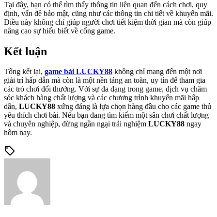
Tại đây, bạn có thể tìm thấy thông tin liên quan đến cách chơi, quy
định, vấn đề bảo mật, cũng như các thông tin chi tiết về khuyến mãi.
Điều này không chỉ giúp người chơi tiết kiệm thời gian mà còn giúp
nâng cao sự hiểu biết về cổng game.
Kết luận
Tổng kết lại,
game bài LUCKY88
không chỉ mang đến một nơi
giải trí hấp dẫn mà còn là một nền tảng an toàn, uy tín để tham gia
các trò chơi đổi thưởng. Với sự đa dạng trong game, dịch vụ chăm
sóc khách hàng chất lượng và các chương trình khuyến mãi hấp
dẫn,
LUCKY88
xứng đáng là lựa chọn hàng đầu cho các game thủ
yêu thích chơi bài. Nếu bạn đang tìm kiếm một sân chơi chất lượng
và chuyên nghiệp, đừng ngần ngại trải nghiệm
LUCKY88
ngay
hôm nay.
sell