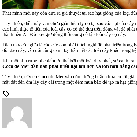
Phát minh mới này còn đưa ra giả thuyết tại sao hạt giống của loại dừ
Tuy nhiên, điều này vẫn chưa giải thích lý do tại sao các hạt của cây
các hình thức tổ tiên của loài cây cọ có thể dựa trên động vật để phá
thành nên Ấn Độ bay giờ đồng thời cũng cô lập loài cây cọ này.
Điều này có nghĩa là các cây con phải thích nghi để phát triển trong
dồi dào này, và cuối cùng đánh bại hầu hết các loài cây khác trong hệ
Khi một khu rừng bị chiếm ưu thế bởi một loài duy nhất, sự canh tra
Coco de Mer dần dần phát triển hạt lớn hơn và lớn hơn bằng các
Tuy nhiên, cây cọ Coco de Mer vẫn còn những bí ẩn chưa có lời giải đ
mặt đất đến ôm lấy cây cái trong một đêm mưa bão để tạo ra hạt giố
sell