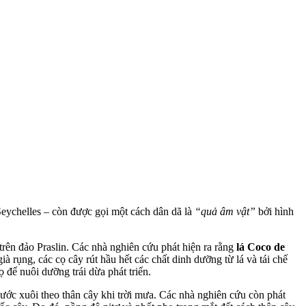
Seychelles – còn được gọi một cách dân dã là
“quả âm vật”
bởi hình
rên đảo Praslin. Các nhà nghiên cứu phát hiện ra rằng
lá Coco de
ià rụng, các cọ cây rút hầu hết các chất dinh dưỡng từ lá và tái chế
ọ để nuôi dưỡng trái dừa phát triển.
nước xuôi theo thân cây khi trời mưa. Các nhà nghiên cứu còn phát