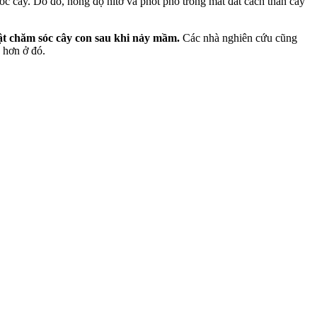
ốc cây. Do đó, nồng độ nitơ và phốt pho trong mắt đất cách thân cây
vật chăm sóc cây con sau khi nảy mầm.
Các nhà nghiên cứu cũng
g hơn ở đó.