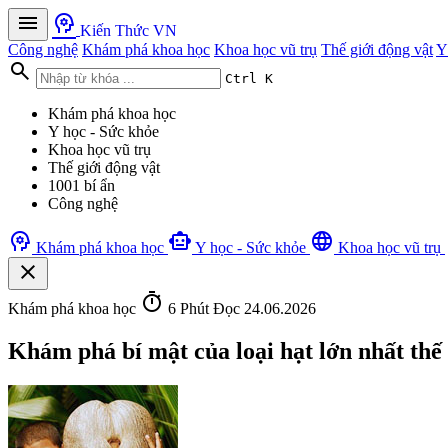
menu
psychology
Kiến Thức VN
Công nghệ
Khám phá khoa học
Khoa học vũ trụ
Thế giới động vật
Y
search
Ctrl K
Khám phá khoa học
Y học - Sức khỏe
Khoa học vũ trụ
Thế giới động vật
1001 bí ẩn
Công nghệ
psychology
smart_toy
language
Khám phá khoa học
Y học - Sức khỏe
Khoa học vũ trụ
close
timer
Khám phá khoa học
6 Phút Đọc
24.06.2026
Khám phá bí mật của loại hạt lớn nhất thế 