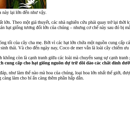
a này lại lớn đến như vậy.
 rất lớn. Theo một giả thuyết, các nhà nghiên cứu phải quay trở lại thờ
t tán hạt giống tương đối lớn của chúng – nhưng cơ chế này sau đó bị m
 bóng tối của cây cha mẹ. Bởi vì các hạt lớn chứa một nguồn cung cấp 
 sinh thái. Và cho đến ngày nay, Coco de mer vẫn là loài cây chiếm ưu 
nh không còn là cạnh tranh giữa các loài mà chuyển sang sự cạnh tranh 
h cung cấp cho hạt giống nguồn dự trữ dồi dào các chất dinh dưỡ
áp, như làm thế nào mà hoa của chúng, loại hoa lớn nhất thế giới, đượ
ng càng làm cho bí ẩn càng thêm phần hấp dẫn.