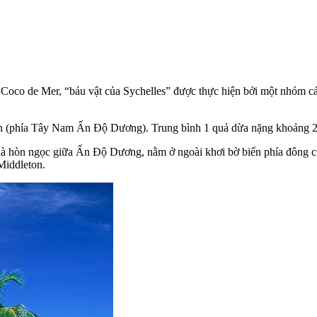
ển Coco de Mer, “báu vật của Sychelles” được thực hiện bởi một nhóm 
lin (phía Tây Nam Ấn Độ Dương). Trung bình 1 quả dừa nặng khoảng 2
à hòn ngọc giữa Ấn Độ Dương, nằm ở ngoài khơi bờ biển phía đông của 
Middleton.