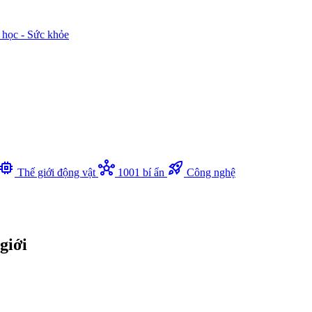
 học - Sức khỏe
memory
hub
rocket_launch
Thế giới động vật
1001 bí ẩn
Công nghệ
giới