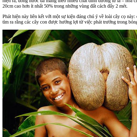
hiện ra, dòng nước đã mang theo nhiều chất dinh dưỡng từ lá – hoa c
20cm cao hơn ít nhất 50% trong những vùng đất cách đấy 2 mét.
Phát hiện này liên kết với một sự kiện đáng chú ý về loài cây cọ này:
tìm ra rằng các cây con được hưởng lợi từ việc phát trưởng trong bón