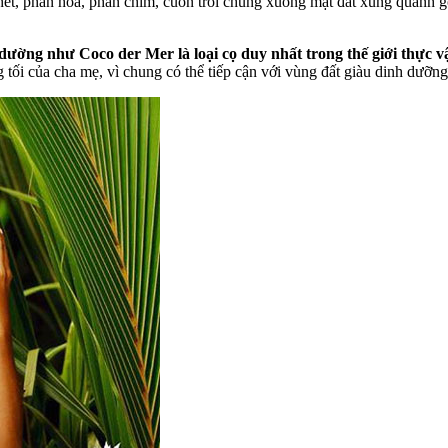
hết, phấn hoa, phân chim, cuốn trôi chúng xuống mặt đất xung quanh g
dường như Coco der Mer là loại cọ duy nhất trong thế giới thực 
g tối của cha mẹ, vì chung có thể tiếp cận với vùng đất giàu dinh dưỡn