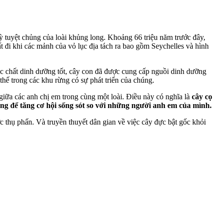
i kỳ tuyệt chủng của loài khủng long. Khoảng 66 triệu năm trước đây,
ất đi khi các mảnh của vỏ lục địa tách ra bao gồm Seychelles và hình
các chất dinh dưỡng tốt, cây con đã được cung cấp nguồi dinh dưỡng
thế trong các khu rừng có sự phát triển của chúng.
giữa các anh chị em trong cùng một loài. Điều này có nghĩa là
cây cọ
ng để tăng cơ hội sống sót so với những người anh em của mình.
c thụ phấn. Và truyền thuyết dân gian về việc cây đực bật gốc khỏi