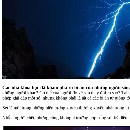
Các nhà khoa học đã khám phá ra bí ẩn của những người sống 
những người khác? Cơ thể của người đó về sau thay đổi ra sao? Tại 
phép giải đáp một số, nhưng không phải là tất cả các bí ẩn từ giông tố
Sét là một trong những hiện tượng xảy ra thường xuyên nhất trong t
Nhiều người chết, nhưng cũng không ít trường hợp sống sót kỳ diệu sa