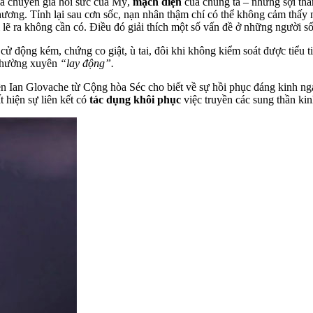
à chuyên gia hồi sức của Mỹ,
mạch điện
của chúng ta – những sợi thầ
thương. Tỉnh lại sau cơn sốc, nạn nhân thậm chí có thể không cảm thấy n
i lẽ ra không cần có. Điều đó giải thích một số vấn đề ở những người số
 động kém, chứng co giật, ù tai, đôi khi không kiểm soát được tiểu ti
 thường xuyên
“lay động”.
 Ian Glovache từ Cộng hòa Séc cho biết về sự hồi phục đáng kinh ngạc
 hiện sự liên kết có
tác dụng khôi phục
việc truyền các sung thần ki