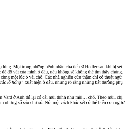
ạ lùng. Một trong những bệnh nhân của tiến sĩ Hedler sau khi bị sét
iệc để đồ vật của mình ở đâu, nếu không sẽ không thể tìm thấy chúng.
ùng một lúc ở vài chỗ. Các nhà nghiên cứu thậm chí có thuật ngữ
các lỗ hổng”
xuất hiện ở đâu, nhưng rõ ràng những bất thường phụ
 Vard ở Anh thì lại có cái mũi thính như mũi… chó. Theo mùi, chị
ẩm những số sáu chữ số. Nói một cách khác sét có thể biến con người