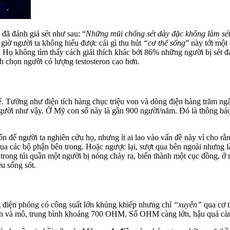
 đã đánh giá sét như sau: “
Những mũi chống sét dày đặc không làm sét 
iờ người ta không hiểu được cái gì thu hút
“cơ thể sống
” này tới một
Họ không tìm thấy cách giải thích khác bởi 86% những người bị sét đ
nh chọn người có lượng testosteron cao hơn.
hể. Tưởng như điện tích hàng chục triệu von và dòng điện hàng trăm n
 người như vậy. Ở Mỹ con số này là gần 900 người/năm. Đó là thông bá
 để người ta nghiên cứu họ, nhưng ít ai lao vào vấn đề này vì cho rằ
n qua các bộ phận bên trong. Hoặc ngược lại, sượt qua bên ngoài nhưng
rong túi quần một người bị nóng chảy ra, biến thành một cục đồng, ở 
u sống sót.
g điện phóng có công suất lớn khủng khiếp nhưng chỉ
“xuyên”
qua cơ t
uan và mô, trung bình khoảng 700 OHM. Số OHM càng lớn, hậu quả cà