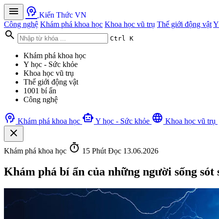
menu
psychology
Kiến Thức VN
Công nghệ
Khám phá khoa học
Khoa học vũ trụ
Thế giới động vật
Y
search
Ctrl K
Khám phá khoa học
Y học - Sức khỏe
Khoa học vũ trụ
Thế giới động vật
1001 bí ẩn
Công nghệ
psychology
smart_toy
language
Khám phá khoa học
Y học - Sức khỏe
Khoa học vũ trụ
close
timer
Khám phá khoa học
15 Phút Đọc
13.06.2026
Khám phá bí ẩn của những người sống sót s