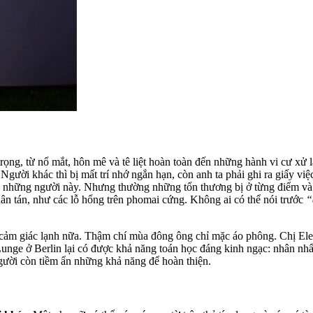
rọng, từ nổ mắt, hôn mê và tê liệt hoàn toàn đến những hành vi cư xử l
 Người khác thì bị mất trí nhớ ngắn hạn, còn anh ta phải ghi ra giấy v
 những người này. Nhưng thường những tổn thương bị ở từng điểm và c
ân tán, như các lỗ hổng trên phomai cứng. Không ai có thể nói trước
“
cảm giác lạnh nữa. Thậm chí mùa đông ông chỉ mặc áo phông. Chị Elen
Lunge ở Berlin lại có được khả năng toán học đáng kinh ngạc: nhân nh
người còn tiềm ẩn những khả năng để hoàn thiện.