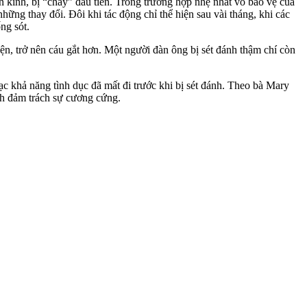
n kinh, bị “cháy” đầu tiên. Trong trường hợp nhẹ nhất vỏ bảo vệ của
hững thay đổi. Đôi khi tác động chỉ thể hiện sau vài tháng, khi các
ng sót.
ện, trở nên cáu gắt hơn. Một người đàn ông bị sét đánh thậm chí còn
 khả năng tình dục đã mất đi trước khi bị sét đánh. Theo bà Mary
nh đảm trách sự cương cứng.