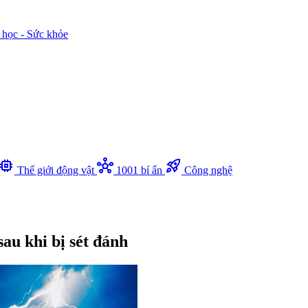
 học - Sức khỏe
memory
hub
rocket_launch
Thế giới động vật
1001 bí ẩn
Công nghệ
au khi bị sét đánh