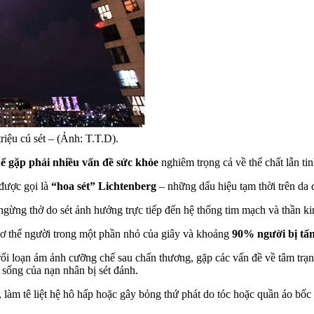
iệu cú sét – (Ảnh: T.T.D).
hể gặp phải nhiều vấn đề sức khỏe
nghiêm trọng cả về thể chất lẫn tin
 được gọi là
“hoa sét” Lichtenberg
– những dấu hiệu tạm thời trên da
ngừng thở do sét ảnh hưởng trực tiếp đến hệ thống tim mạch và thần kinh
 cơ thể người trong một phần nhỏ của giây và khoảng
90% người bị tấn
rối loạn ám ảnh cưỡng chế sau chấn thương, gặp các vấn đề về tâm trạn
 sống của nạn nhân bị sét đánh.
 làm tê liệt hệ hô hấp hoặc gây bỏng thứ phát do tóc hoặc quần áo bốc