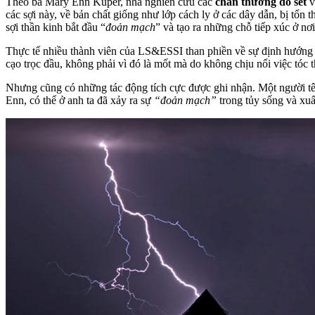
Theo bà Mary Enn Kuper, nhà nghiên cứu các
chấn thương do sét
v
các sợi này, về bản chất giống như lớp cách ly ở các dây dẫn, bị tổn 
sợi thần kinh bắt đầu “
đoản mạch
” và tạo ra những chỗ tiếp xúc ở nơ
Thực tế nhiều thành viên của LS&ESSI than phiền về sự định hướng cử
cạo trọc đầu, không phải vì đó là mốt mà do không chịu nổi việc tóc
Nhưng cũng có những tác động tích cực được ghi nhận. Một người tên
Enn, có thể ở anh ta đã xảy ra sự
“đoản mạch”
trong tủy sống và xuất