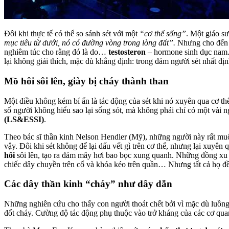
Đôi khi thực tế có thể so sánh sét với một
“cơ thể sống”
. Một giáo sư
mục tiêu từ dưới, nó có đường vòng trong lòng đất”.
Nhưng cho đến g
nghiêm túc cho rằng đó là do…
testosteron
– hormone sinh dục nam. 
lại không giải thích, mặc dù khẳng định: trong đám người sét nhất đị
Mồ hôi sôi lên, giày bị cháy thành than
Một điều không kém bí ẩn là tác động của sét khi nó xuyên qua cơ t
số người không hiểu sao lại sống sót, mà không phải chỉ có một vài
(LS&ESSI)
.
Theo bác sĩ thần kinh Nelson Hendler (Mỹ), những người này rất muốn
vậy. Đôi khi sét không để lại dấu vết gì trên cơ thể, nhưng lại xuyê
hôi
sôi lên, tạo ra đám mây hơi bao bọc xung quanh. Những đồng xu t
chiếc dây chuyền trên cổ và khóa kéo trên quần… Nhưng tất cả họ đề
Các dây thần kinh “cháy” như dây dẫn
Những nghiên cứu cho thấy con người thoát chết bởi vì mặc dù luồn
đốt cháy. Cường độ tác động phụ thuộc vào trở kháng của các cơ q