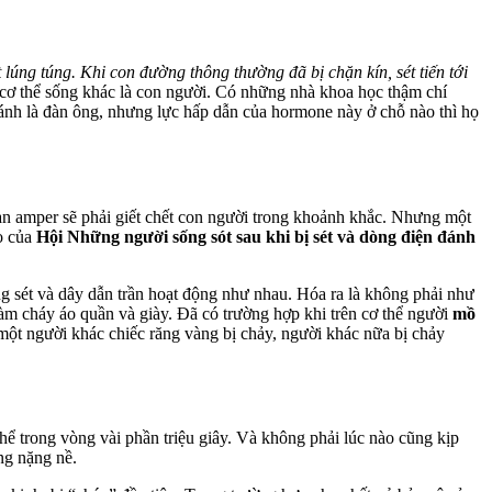
lúng túng. Khi con đường thông thường đã bị chặn kín, sét tiến tới
 cơ thể sống khác là con người. Có những nhà khoa học thậm chí
ánh là đàn ông, nhưng lực hấp dẫn của hormone này ở chỗ nào thì họ
gàn amper sẽ phải giết chết con người trong khoảnh khắc. Nhưng một
o của
Hội Những người sống sót sau khi bị sét và dòng điện đánh
ng sét và dây dẫn trần hoạt động như nhau. Hóa ra là không phải như
 làm cháy áo quần và giày. Đã có trường hợp khi trên cơ thể người
mồ
một người khác chiếc răng vàng bị chảy, người khác nữa bị chảy
hể trong vòng vài phần triệu giây. Và không phải lúc nào cũng kịp
ng nặng nề.