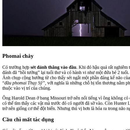
Phomai chảy
Có trường hợp
sét đánh thẳng vào đầu
. Khi đó hậu quả rất nghiêm t
đánh đã “hồi tưởng” lại tuổi thơ và có hành vi như một đứa bé 2 tuổi.
Ảnh chụp cộng hưởng từ cho thấy sét ngắt một phần đáng kể não của
“
đầu phomai Thụy Sỹ”,
với nghĩa là những chỗ bị tổn thương nằm ph
thuộc vào vị trí của chúng.
Ông Harold Dean ở bang Missouri trở nên nổi tiếng vì ông không có 
có thể tìm thấy các vật mà trước đó có người đã sờ vào. Còn Hunter 
trở nên giống cơ thể đột biến. Nhưng thú vị hơn là hóa ra trong não 
Cầu chì mất tác dụng