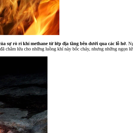
của sự rò rỉ khí methane từ lớp địa tầng bên dưới qua các lỗ hở
. N
gì đã châm lửa cho những luồng khí này bốc cháy, nhưng những ngọn lử