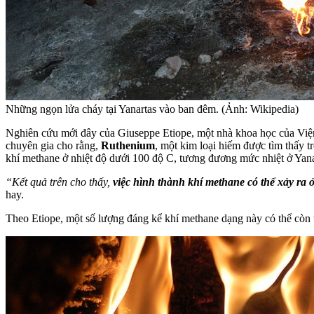
Những ngọn lửa cháy tại Yanartas vào ban đêm. (Ảnh: Wikipedia)
Nghiên cứu mới đây của Giuseppe Etiope, một nhà khoa học của Viện Đ
chuyên gia cho rằng,
Ruthenium
, một kim loại hiếm được tìm thấy 
khí methane ở nhiệt độ dưới 100 độ C, tương đương mức nhiệt ở Yana
“Kết quả trên cho thấy,
việc hình thành khí methane có thể xảy ra 
hay.
Theo Etiope, một số lượng đáng kể khí methane dạng này có thể còn tồ