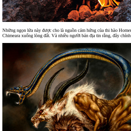
Những ngọn lửa này được cho là nguồn cảm hứng của thi hào Homer 
Chimeara xuống lòng đất. Và nhiều người bản địa tin rằng, đây chính