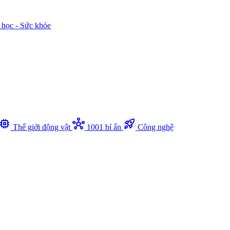
 học - Sức khỏe
memory
hub
rocket_launch
Thế giới động vật
1001 bí ẩn
Công nghệ