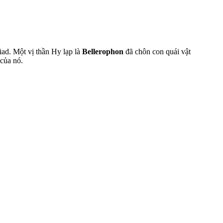
liad. Một vị thần Hy lạp là
Bellerophon
đã chôn con quái vật
 của nó.