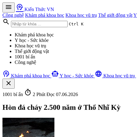
menu
psychology
Kiến Thức VN
Công nghệ
Khám phá khoa học
Khoa học vũ trụ
Thế giới động vật
Y
search
Ctrl K
Khám phá khoa học
Y học - Sức khỏe
Khoa học vũ trụ
Thế giới động vật
1001 bí ẩn
Công nghệ
psychology
smart_toy
language
Khám phá khoa học
Y học - Sức khỏe
Khoa học vũ trụ
close
timer
1001 bí ẩn
2 Phút Đọc
07.06.2026
Hòn đá cháy 2.500 năm ở Thổ Nhĩ Kỳ