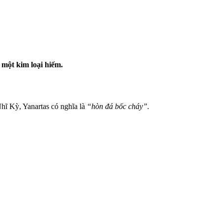
 một kim loại hiếm.
ĩ Kỳ, Yanartas có nghĩa là
“hòn đá bốc cháy”.