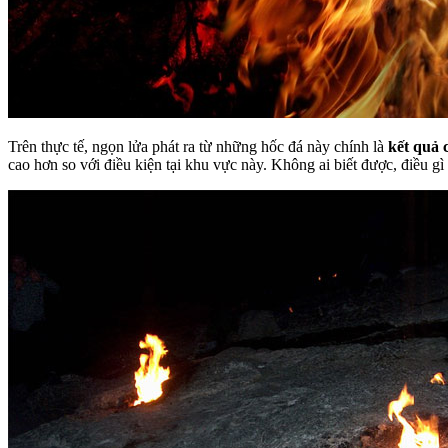
Trên thực tế, ngọn lửa phát ra từ những hốc đá này chính là
kết quả 
cao hơn so với điều kiện tại khu vực này. Không ai biết được, điều 