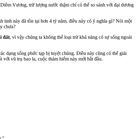
 Diêm Vương, trữ lượng nước thậm chí có thể so sánh với đại dương
nh tinh này đã tồn tại hơn 4 tỷ năm, điều này có ý nghĩa gì? Nói một
ày chưa?
i đất
, vì vậy chúng ta không thể loại trừ khả năng có sự sống ngoài
 các dạng sống phức tạp bị tuyệt chủng. Điều này cũng có thể giải
i với vũ trụ bao la, cuộc thám hiểm này mới bắt đầu.
g."