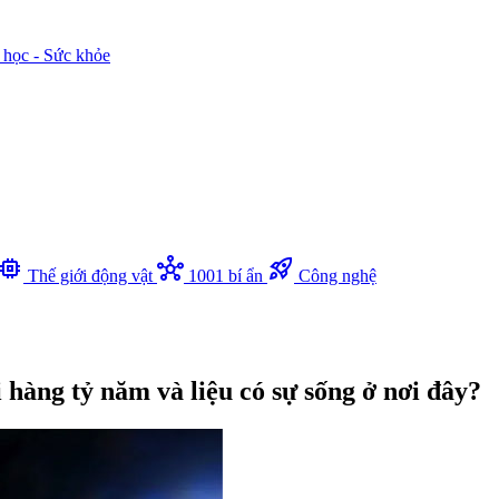
 học - Sức khỏe
memory
hub
rocket_launch
Thế giới động vật
1001 bí ẩn
Công nghệ
 hàng tỷ năm và liệu có sự sống ở nơi đây?