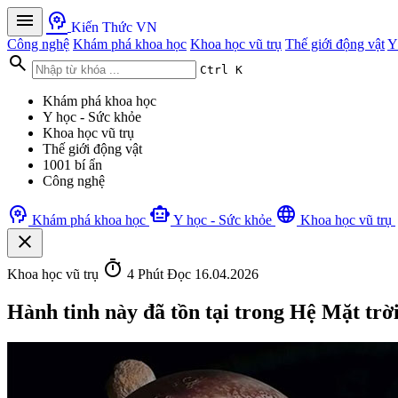
menu
psychology
Kiến Thức VN
Công nghệ
Khám phá khoa học
Khoa học vũ trụ
Thế giới động vật
Y
search
Ctrl K
Khám phá khoa học
Y học - Sức khỏe
Khoa học vũ trụ
Thế giới động vật
1001 bí ẩn
Công nghệ
psychology
smart_toy
language
Khám phá khoa học
Y học - Sức khỏe
Khoa học vũ trụ
close
timer
Khoa học vũ trụ
4 Phút Đọc
16.04.2026
Hành tinh này đã tồn tại trong Hệ Mặt trời