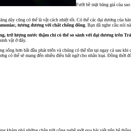
Fưới bề mặt băng giá của sao
ăng dày cũng có thể là vật cách nhiệt tốt. Có thể các đại dương của hà
amoniac, tương đương với chất chống đông
. Bạn đã nghe câu nói n
, trữ lượng nước thậm chí có thể so sánh với đại dương trên Trá
sinh vật ở đây.
dạng sống hơn bắt đầu phát triển và chúng có thể tồn tại ngay cả sau khi
ơng có thể sẽ mang đến nhiều điều bất ngờ cho nhân loại. Đồng thời đố
ùng khám phá những chân trời công nghệ mới qua bài viết trên hệ thốn