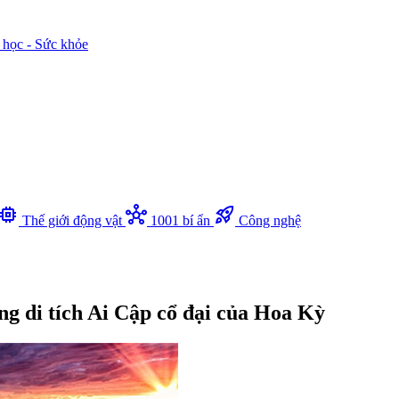
 học - Sức khỏe
memory
hub
rocket_launch
Thế giới động vật
1001 bí ẩn
Công nghệ
g di tích Ai Cập cổ đại của Hoa Kỳ