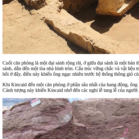
Cuối căn phòng là một đại sảnh rộng rãi, ở giữa đại sảnh là một bàn th
sảnh, dẫn đến một tòa nhà hình tròn. Cấu trúc vững chắc và vật liệu 
hôi ở đây, điều này khiến ông ngạc nhiên trước hệ thống thông gió c
Khi Kincaid đến một căn phòng ở phần sâu nhất của hang động, ông n
Cảnh tượng này khiến Kincaid nhớ đến các nghi lễ tang lễ của người 