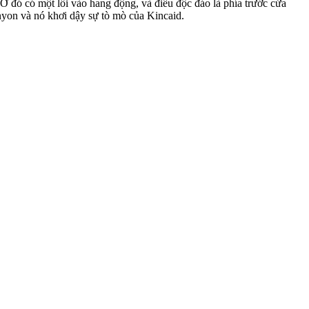
 Ở đó có một lối vào hang động, và điều độc đáo là phía trước cửa
yon và nó khơi dậy sự tò mò của Kincaid.