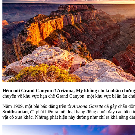
Hẻm núi Grand Canyon ở Arizona, Mỹ không chỉ là nhân chứng cho
chuyện về khu vực hạn chế Grand Canyon, một khu vực bí ẩn ẩn chứa
Năm 1909, một bài báo đăng trên tờ
Arizona Gazette
đã gây chấn độn
Smithsonian
, đã phát hiện ra một loạt hang động chứa đầy các biểu
vật cổ xưa khác. Những phát hiện này dường như chỉ ra khả năng đán