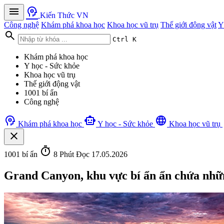
menu
psychology
Kiến Thức VN
Công nghệ
Khám phá khoa học
Khoa học vũ trụ
Thế giới động vật
Y
search
Ctrl K
Khám phá khoa học
Y học - Sức khỏe
Khoa học vũ trụ
Thế giới động vật
1001 bí ẩn
Công nghệ
psychology
smart_toy
language
Khám phá khoa học
Y học - Sức khỏe
Khoa học vũ trụ
close
timer
1001 bí ẩn
8 Phút Đọc
17.05.2026
Grand Canyon, khu vực bí ẩn ẩn chứa nhữn