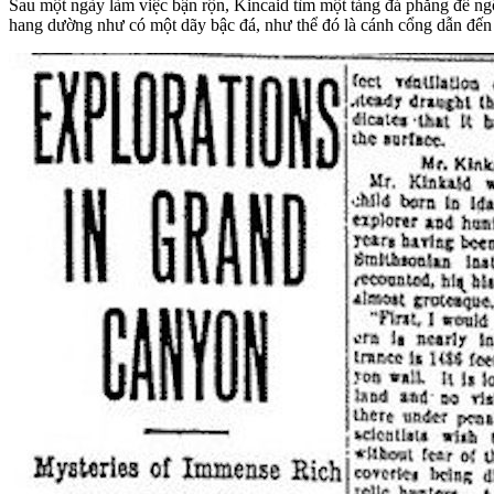
Sau một ngày làm việc bận rộn, Kincaid tìm một tảng đá phẳng để ngồi
hang dường như có một dãy bậc đá, như thể đó là cánh cổng dẫn đến