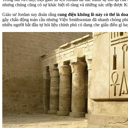
nhưng chúng cũng có sự khác biệt rõ ràng và những xác ướp được Kin
Giáo sư Jordan suy đoán rằng
cung điện khổng lồ này có thể là doa
gây chấn động toàn cầu nhưng Viện Smithsonian đã nhanh chóng phủ n
nhiều người bắt đầu tự hỏi liệu chính phủ có đang che giấu điều gì h