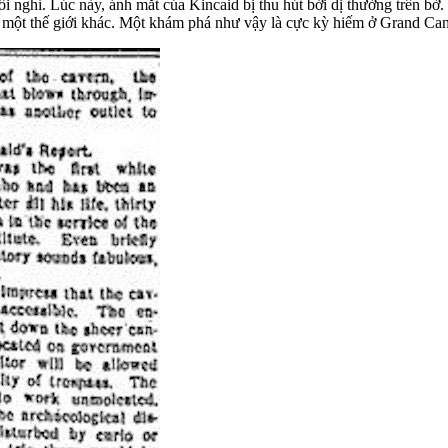
 nghỉ. Lúc này, ánh mắt của Kincaid bị thu hút bởi dị thường trên bờ.
 một thế giới khác. Một khám phá như vậy là cực kỳ hiếm ở Grand Can