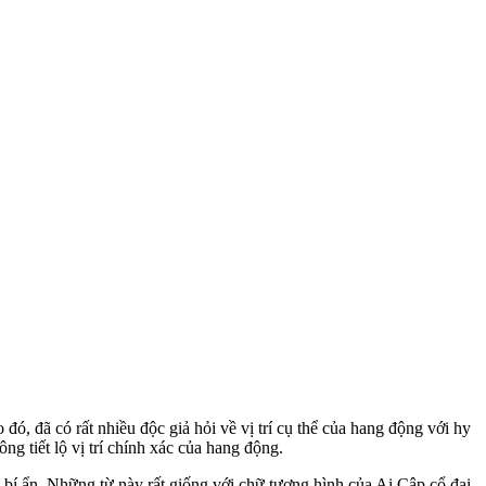
đó, đã có rất nhiều độc giả hỏi về vị trí cụ thể của hang động với hy
g tiết lộ vị trí chính xác của hang động.
 bí ẩn. Những từ này rất giống với chữ tượng hình của Ai Cập cổ đại,