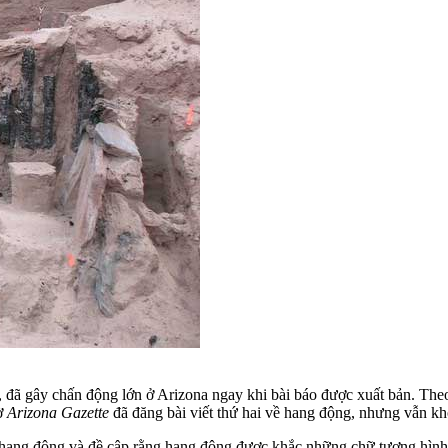
, đã gây chấn động lớn ở Arizona ngay khi bài báo được xuất bản. Theo 
tờ
Arizona Gazette
đã đăng bài viết thứ hai về hang động, nhưng vẫn khôn
ủa hang động và đề cập rằng hang động được khắc những chữ tượng hình