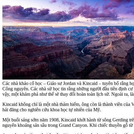
Các nhà khảo cổ học – Giáo sư Jordan và Kincaid – tuyên bố rằng họ
Công nguyên. Các nhà sử học tin rằng những người đầu tiên định cư
vậy, một khám phá như thế sẽ thay đổi hoàn toàn lịch sử. Ngoài ra,
Kincaid không chỉ là một nhà thám hiểm, ông còn là thành viên của Vi
hải đăng cho nghiên cứu khoa học tự nhiên của Mỹ.
Một buổi sáng sớm năm 1908, Kincaid khởi hành từ sông Gerding trên
nguyên khoáng sản sâu trong Grand Canyon. Khi chiếc thuyền gỗ từ từ