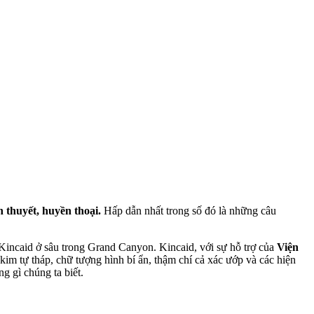
 thuyết, huyền thoại.
Hấp dẫn nhất trong số đó là những câu
 Kincaid ở sâu trong Grand Canyon. Kincaid, với sự hỗ trợ của
Viện
kim tự tháp, chữ tượng hình bí ẩn, thậm chí cả xác ướp và các hiện
 gì chúng ta biết.