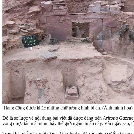
Hang động được khắc những chữ tượng hình bí ẩn. (Ảnh minh họa).
Đó là sơ lược về nội dung bài viết đã được đăng trên
Arizona Gazette
vọng được tận mắt nhìn thấy thế giới ngầm bí ẩn này. Vài ngày sau, 
Trong bài viết này, một giáo sư tên Jordan đã xác minh sự tồn tại c