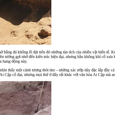
ờ bằng đá khổng lồ đặt trên đó những tàn tích của nhiều vật hiến tế. Kin
trên tường gợi nhớ đến kiến trúc hiện đại, nhưng bầu không khí cổ xưa
ủa hang động này.
hìn thấy một cảnh tượng thót tim – những xác ướp dày đặc lấp đầy cả
Ai Cập cổ đại, nhưng mọi thứ ở đây rất khác với văn hóa Ai Cập mà an