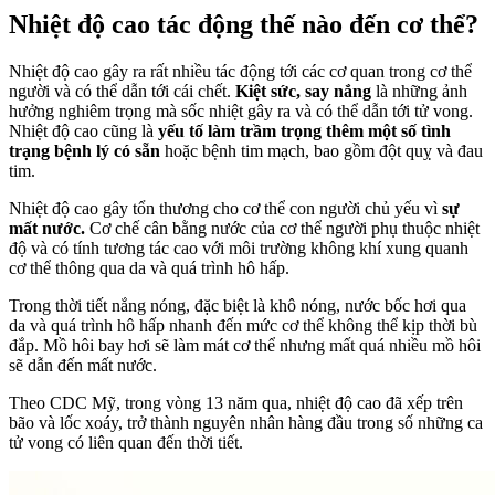
Nhiệt độ cao tác động thế nào đến cơ thể?
Nhiệt độ cao gây ra rất nhiều tác động tới các cơ quan trong cơ thể
người và có thể dẫn tới cái chết.
Kiệt sức, say nắng
là những ảnh
hưởng nghiêm trọng mà sốc nhiệt gây ra và có thể dẫn tới tử vong.
Nhiệt độ cao cũng là
yếu tố làm trầm trọng thêm một số tình
trạng bệnh lý có sẵn
hoặc bệnh tim mạch, bao gồm đột quỵ và đau
tim.
Nhiệt độ cao gây tổn thương cho cơ thể con người chủ yếu vì
sự
mất nước.
Cơ chế cân bằng nước của cơ thể người phụ thuộc nhiệt
độ và có tính tương tác cao với môi trường không khí xung quanh
cơ thể thông qua da và quá trình hô hấp.
Trong thời tiết nắng nóng, đặc biệt là khô nóng, nước bốc hơi qua
da và quá trình hô hấp nhanh đến mức cơ thể không thể kịp thời bù
đắp. Mồ hôi bay hơi sẽ làm mát cơ thể nhưng mất quá nhiều mồ hôi
sẽ dẫn đến mất nước.
Theo CDC Mỹ, trong vòng 13 năm qua, nhiệt độ cao đã xếp trên
bão và lốc xoáy, trở thành nguyên nhân hàng đầu trong số những ca
tử vong có liên quan đến thời tiết.