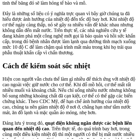
tinh thể băng đó sẽ làm hỏng tế bào và mô.
Đây là những số liệu có ý nghĩa trực quan vì bây giờ chúng ta đã
hiểu được ảnh hưởng của nhiệt độ đến tốc độ bay hơi. Khi nhiệt độ
cơ thể ngày càng thấp, nó sẽ gây ra nhiều vấn đề khác nhau nhưng
không dẫn đến mất nước. Trên thực tế, các nhà nghiên cứu y tế
đang khám phá một công nghệ mới gọi là bảo quản và hồi sức khẩn
cấp, trong đó bệnh nhân được làm lạnh qua đường tĩnh mạch xuống
mức 10 độ C để làm chậm quá trình mất máu trong khi họ trải qua
phẫu thuật khẩn cấp vì chấn thương.
Cách để kiểm soát sốc nhiệt
Hiện con người vẫn chưa thể làm gì nhiều để thích ứng với nhiệt độ
cao ngoài việc giữ nước cho cơ thể. Khi đổ mồ hôi, cơ thể mất rất
nhiều muối và khoáng chất. Nếu chỉ uống nhiều nước nhưng không
bổ sung những khoáng chất đã cạn kiệt, cơ thể có thể gặp các biến
chứng khác. Theo CDC Mỹ, để hạn chế ảnh hưởng của nhiệt độ
cao, chúng ta nên giảm nhiệt độ ở nơi ở, chẳng hạn như tắm nước
mát, ăn đồ lạnh và mặc quần áo mỏng, nhẹ hơn.
Đáng lưu ý trong đó,
quạt điện không ngăn được các bệnh liên
quan đến nhiệt độ cao
. Trên thực tế, do quá trình bay hơi, trong
cùng một điều kiện nhiệt độ thì một người có thể bị mất nước nhiều