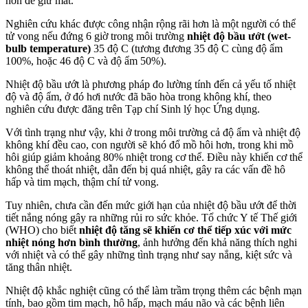
hơn để giữ mát.
Nghiên cứu khác được công nhận rộng rãi hơn là một người có thể
tử vong nếu đứng 6 giờ trong môi trường
nhiệt độ bầu ướt (wet-
bulb temperature)
35 độ C (tương đương 35 độ C cùng độ ẩm
100%, hoặc 46 độ C và độ ẩm 50%).
Nhiệt độ bầu ướt là phương pháp đo lường tính đến cả yếu tố nhiệt
độ và độ ẩm, ở đó hơi nước đã bão hòa trong không khí, theo
nghiên cứu được đăng trên Tạp chí Sinh lý học Ứng dụng.
Với tình trạng như vậy, khi ở trong môi trường cả độ ẩm và nhiệt độ
không khí đều cao, con người sẽ khó đổ mồ hôi hơn, trong khi mồ
hôi giúp giảm khoảng 80% nhiệt trong cơ thể. Điều này khiến cơ thể
không thể thoát nhiệt, dẫn đến bị quá nhiệt, gây ra các vấn đề hô
hấp và tim mạch, thậm chí tử vong.
Tuy nhiên, chưa cần đến mức giới hạn của nhiệt độ bầu ướt để thời
tiết nắng nóng gây ra những rủi ro sức khỏe. Tổ chức Y tế Thế giới
(WHO) cho biết
nhiệt độ tăng sẽ khiến cơ thể tiếp xúc với mức
nhiệt nóng hơn bình thường
, ảnh hưởng đến khả năng thích nghi
với nhiệt và có thể gây những tình trạng như say nắng, kiệt sức và
tăng thân nhiệt.
Nhiệt độ khắc nghiệt cũng có thể làm trầm trọng thêm các bệnh mạn
tính, bao gồm tim mạch, hô hấp, mạch máu não và các bệnh liên