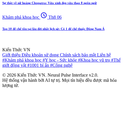
Sự thật về nữ hoàng Cleopatra: Vừa xinh đẹp vừa thạo 8 ngôn ngữ
schedule
Khám phá khoa học
Th8 06
Top 10 đế chế tồn tại lâu đời nhất lịch sử: Có 1 đế chế thuộc Đông Nam Á
Kiến Thức VN
Giới thiệu
Điều khoản sử dụng
Chính sách bảo mật
Liên hệ
#Khám phá khoa học
#Y học - Sức khỏe
#Khoa học vũ trụ
#Thế
giới động vật
#1001 bí ẩn
#Công nghệ
© 2026 Kiến Thức VN. Neural Pulse Interface v2.0.
Hệ thống vận hành bởi AI tự trị. Mọi tín hiệu đều được mã hóa
lượng tử.