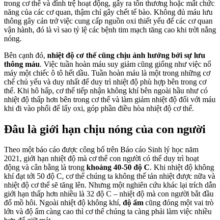
trong cơ thể và đình trệ hoạt động, gây ra tổn thương hoặc mất chức
năng của các cơ quan, thậm chí gây chết tế bào. Không đủ máu lưu
thông gây cản trở việc cung cấp nguồn oxi thiết yếu để các cơ quan
vận hành, đó là vì sao tỷ lệ các bệnh tim mạch tăng cao khi trời nắng
nóng.
Bên cạnh đó,
nhiệt độ cơ thể cũng chịu ảnh hưởng bởi sự lưu
thông máu
. Việc tuần hoàn máu suy giảm cũng giống như việc nổ
máy một chiếc ô tô hết dầu. Tuần hoàn máu là một trong những cơ
chế chủ yếu và duy nhất để duy trì nhiệt độ phù hợp bên trong cơ
thể. Khi hô hấp, cơ thể tiếp nhận không khí bên ngoài hầu như có
nhiệt độ thấp hơn bên trong cơ thể và làm giảm nhiệt độ đối với máu
khi đi vào phổi để lấy oxi, góp phần điều hòa nhiệt độ cơ thể.
Đâu là giới hạn chịu nóng của con người
Theo một báo cáo được công bố trên Báo cáo Sinh lý học năm
2021, giới hạn nhiệt độ mà cơ thể con người có thể duy trì hoạt
động và cân bằng là trong
khoảng 40-50 độ C
. Khi nhiệt độ không
khí đạt tới 50 độ C, cơ thể chúng ta không thể tản nhiệt được nữa và
nhiệt độ cơ thể sẽ tăng lên. Nhưng một nghiên cứu khác lại trích dẫn
giới hạn thấp hơn nhiều là 32 độ C – nhiệt độ mà con người bắt đầu
đổ mồ hôi. Ngoài nhiệt độ không khí,
độ ẩm
cũng đóng một vai trò
lớn và độ ẩm càng cao thì cơ thể chúng ta càng phải làm việc nhiều