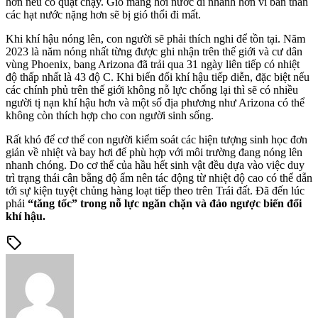
hơn nếu có quạt chạy. Gió mang hơi nước đi nhanh hơn vì bản thân
các hạt nước nặng hơn sẽ bị gió thổi đi mất.
Khi khí hậu nóng lên, con người sẽ phải thích nghi để tồn tại. Năm
2023 là năm nóng nhất từng được ghi nhận trên thế giới và cư dân
vùng Phoenix, bang Arizona đã trải qua 31 ngày liên tiếp có nhiệt
độ thấp nhất là 43 độ C. Khi biến đổi khí hậu tiếp diễn, đặc biệt nếu
các chính phủ trên thế giới không nỗ lực chống lại thì sẽ có nhiều
người tị nạn khí hậu hơn và một số địa phương như Arizona có thể
không còn thích hợp cho con người sinh sống.
Rất khó để cơ thể con người kiểm soát các hiện tượng sinh học đơn
giản về nhiệt và bay hơi để phù hợp với môi trường đang nóng lên
nhanh chóng. Do cơ thể của hầu hết sinh vật đều dựa vào việc duy
trì trạng thái cân bằng độ ẩm nên tác động từ nhiệt độ cao có thể dẫn
tới sự kiện tuyệt chủng hàng loạt tiếp theo trên Trái đất. Đã đến lúc
phải
“tăng tốc” trong nỗ lực ngăn chặn và đảo ngược biến đổi
khí hậu.
sell