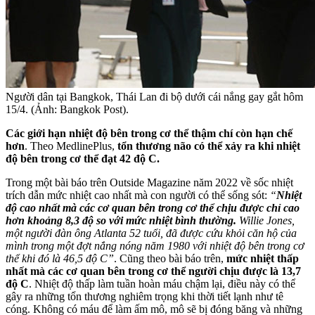
Người dân tại Bangkok, Thái Lan đi bộ dưới cái nắng gay gắt hôm
15/4. (Ảnh: Bangkok Post).
Các giới hạn nhiệt độ bên trong cơ thể thậm chí còn hạn chế
hơn
. Theo MedlinePlus,
tổn thương não có thể xảy ra khi nhiệt
độ bên trong cơ thể đạt 42 độ C.
Trong một bài báo trên Outside Magazine năm 2022 về sốc nhiệt
trích dẫn mức nhiệt cao nhất mà con người có thể sống sót:
“
Nhiệt
độ cao nhất mà các cơ quan bên trong cơ thể chịu được chỉ cao
hơn khoảng 8,3 độ so với mức nhiệt bình thường.
Willie Jones,
một người đàn ông Atlanta 52 tuổi, đã được cứu khỏi căn hộ của
mình trong một đợt nắng nóng năm 1980 với nhiệt độ bên trong cơ
thể khi đó là 46,5 độ C”
. Cũng theo bài báo trên,
mức nhiệt thấp
nhất mà các cơ quan bên trong cơ thể người chịu được là 13,7
độ C
. Nhiệt độ thấp làm tuần hoàn máu chậm lại, điều này có thể
gây ra những tổn thương nghiêm trọng khi thời tiết lạnh như tê
cóng. Không có máu để làm ấm mô, mô sẽ bị đóng băng và những