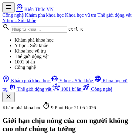
menu
psychology
Kiến Thức VN
Công nghệ
Khám phá khoa học
Khoa học vũ trụ
Thế giới động vật
Y học - Sức khỏe
search
Ctrl K
Khám phá khoa học
Y học - Sức khỏe
Khoa học vũ trụ
Thế giới động vật
1001 bí ẩn
Công nghệ
psychology
smart_toy
language
Khám phá khoa học
Y học - Sức khỏe
Khoa học vũ
memory
hub
rocket_launch
trụ
Thế giới động vật
1001 bí ẩn
Công nghệ
close
timer
Khám phá khoa học
9 Phút Đọc
21.05.2026
Giới hạn chịu nóng của con người không
cao như chúng ta tưởng