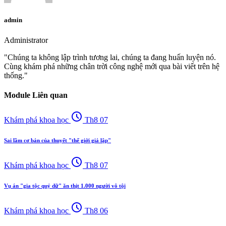
admin
Administrator
"Chúng ta không lập trình tương lai, chúng ta đang huấn luyện nó.
Cùng khám phá những chân trời công nghệ mới qua bài viết trên hệ
thống."
Module Liên quan
schedule
Khám phá khoa học
Th8 07
Sai lầm cơ bản của thuyết "thế giới giả lập"
schedule
Khám phá khoa học
Th8 07
Vụ án "gia tộc quỷ dữ" ăn thịt 1.000 người vô tội
schedule
Khám phá khoa học
Th8 06