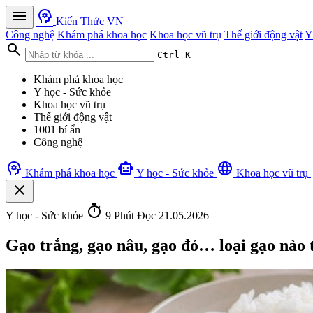
menu
psychology
Kiến Thức VN
Công nghệ
Khám phá khoa học
Khoa học vũ trụ
Thế giới động vật
Y
search
Ctrl K
Khám phá khoa học
Y học - Sức khỏe
Khoa học vũ trụ
Thế giới động vật
1001 bí ẩn
Công nghệ
psychology
smart_toy
language
Khám phá khoa học
Y học - Sức khỏe
Khoa học vũ trụ
close
timer
Y học - Sức khỏe
9 Phút Đọc
21.05.2026
Gạo trắng, gạo nâu, gạo đỏ… loại gạo nào 