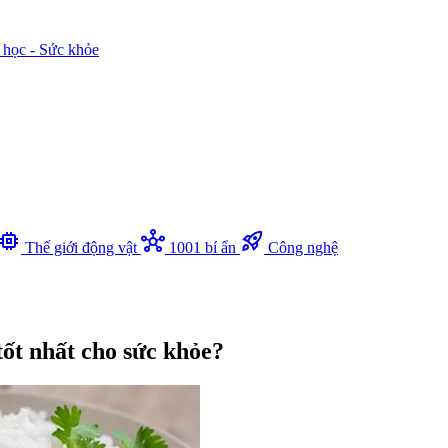
 học - Sức khỏe
memory
hub
rocket_launch
Thế giới động vật
1001 bí ẩn
Công nghệ
tốt nhất cho sức khỏe?