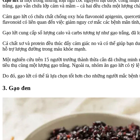
Gạo lứt
là một trong những loại ngũ cốc nguyên hạt được công nhận
trắng, gạo vẫn chứa lớp cám và mầm – cả hai đều chứa một lượng ch
Cám gạo lứt có chứa chất chống oxy hóa flavonoid apigenin, querceti
flavonoid có liên quan đến việc giảm nguy cơ mắc các bệnh mãn tính
Gạo lứt cung cấp số lượng calo và carbs tương tự như gạo trắng, đã 
Cả chất xơ và protein đều thúc đẩy cảm giác no và có thể giúp bạn du
hỗ trợ lượng đường trong máu khỏe mạnh.
Một nghiên cứu trên 15 người trưởng thành thừa cân đã chứng minh 
tiêu thụ cùng một lượng gạo trắng. Ngoài ra, nhóm ăn gạo lứt có tỷ l
Do đó, gạo lứt có thể là lựa chọn tốt hơn cho những người mắc bệnh 
3. Gạo đen