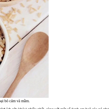
loại bỏ cám và mầm.