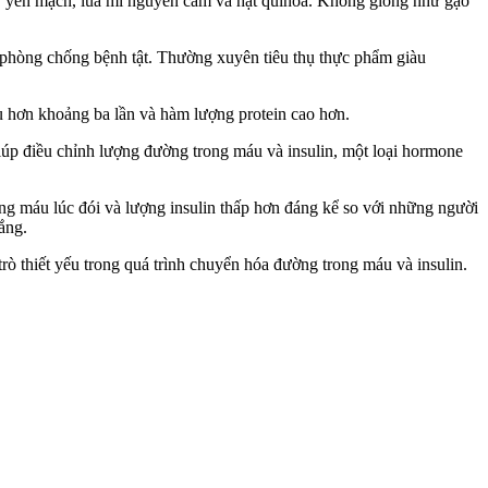
hư yến mạch, lúa mì nguyên cám và hạt quinoa. Không giống như gạo
c phòng chống bệnh tật. Thường xuyên tiêu thụ thực phẩm giàu
ều hơn khoảng ba lần và hàm lượng protein cao hơn.
 giúp điều chỉnh lượng đường trong máu và insulin, một loại hormone
g máu lúc đói và lượng insulin thấp hơn đáng kể so với những người
ắng.
ò thiết yếu trong quá trình chuyển hóa đường trong máu và insulin.