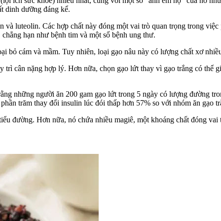
 (lợi ích sức khỏe) nhiều nhất, cùng với một số “anh em họ” của nó n
ất dinh dưỡng đáng kể.
n và luteolin. Các hợp chất này đóng một vai trò quan trọng trong việ
, chẳng hạn như bệnh tim và một số bệnh ung thư.
loại bỏ cám và mầm. Tuy nhiên, loại gạo nâu này có lượng chất xơ nhi
y trì cân nặng hợp lý. Hơn nữa, chọn gạo lứt thay vì gạo trắng có thể
rằng những người ăn 200 gam gạo lứt trong 5 ngày có lượng đường tron
ệ phần trăm thay đổi insulin lúc đói thấp hơn 57% so với nhóm ăn gạo tr
tiểu đường. Hơn nữa, nó chứa nhiều magiê, một khoáng chất đóng vai tr