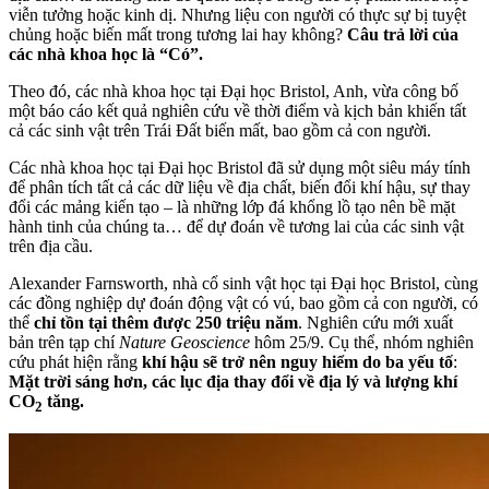
viễn tưởng hoặc kinh dị. Nhưng liệu con người có thực sự bị tuyệt
chủng hoặc biến mất trong tương lai hay không?
Câu trả lời của
các nhà khoa học là “Có”.
Theo đó, các nhà khoa học tại Đại học Bristol, Anh, vừa công bố
một báo cáo kết quả nghiên cứu về thời điểm và kịch bản khiến tất
cả các sinh vật trên Trái Đất biến mất, bao gồm cả con người.
Các nhà khoa học tại Đại học Bristol đã sử dụng một siêu máy tính
để phân tích tất cả các dữ liệu về địa chất, biến đổi khí hậu, sự thay
đổi các mảng kiến tạo – là những lớp đá khổng lồ tạo nên bề mặt
hành tinh của chúng ta… để dự đoán về tương lai của các sinh vật
trên địa cầu.
Alexander Farnsworth, nhà cổ sinh vật học tại Đại học Bristol, cùng
các đồng nghiệp dự đoán động vật có vú, bao gồm cả con người, có
thể
chỉ tồn tại thêm được 250 triệu năm
. Nghiên cứu mới xuất
bản trên tạp chí
Nature Geoscience
hôm 25/9. Cụ thể, nhóm nghiên
cứu phát hiện rằng
khí hậu sẽ trở nên nguy hiểm do ba yếu tố
:
Mặt trời sáng hơn, các lục địa thay đổi về địa lý và lượng khí
CO
tăng.
2