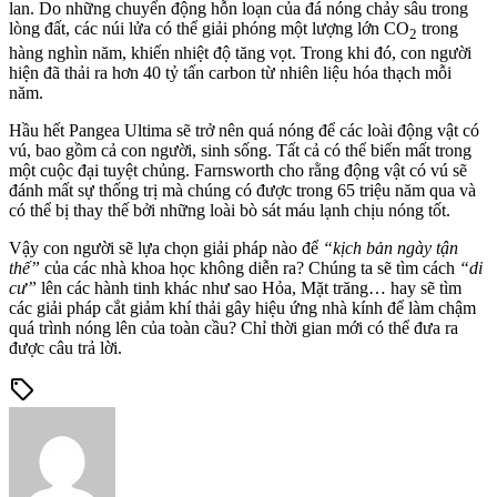
lan. Do những chuyển động hỗn loạn của đá nóng chảy sâu trong
lòng đất, các núi lửa có thể giải phóng một lượng lớn CO
trong
2
hàng nghìn năm, khiến nhiệt độ tăng vọt. Trong khi đó, con người
hiện đã thải ra hơn 40 tỷ tấn carbon từ nhiên liệu hóa thạch mỗi
năm.
Hầu hết Pangea Ultima sẽ trở nên quá nóng để các loài động vật có
vú, bao gồm cả con người, sinh sống. Tất cả có thể biến mất trong
một cuộc đại tuyệt chủng. Farnsworth cho rằng động vật có vú sẽ
đánh mất sự thống trị mà chúng có được trong 65 triệu năm qua và
có thể bị thay thế bởi những loài bò sát máu lạnh chịu nóng tốt.
Vậy con người sẽ lựa chọn giải pháp nào để
“kịch bản ngày tận
thế”
của các nhà khoa học không diễn ra? Chúng ta sẽ tìm cách
“di
cư”
lên các hành tinh khác như sao Hỏa, Mặt trăng… hay sẽ tìm
các giải pháp cắt giảm khí thải gây hiệu ứng nhà kính để làm chậm
quá trình nóng lên của toàn cầu? Chỉ thời gian mới có thể đưa ra
được câu trả lời.
sell