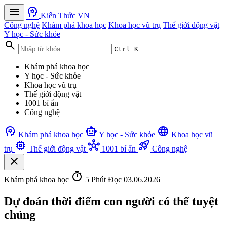
menu
psychology
Kiến Thức VN
Công nghệ
Khám phá khoa học
Khoa học vũ trụ
Thế giới động vật
Y học - Sức khỏe
search
Ctrl K
Khám phá khoa học
Y học - Sức khỏe
Khoa học vũ trụ
Thế giới động vật
1001 bí ẩn
Công nghệ
psychology
smart_toy
language
Khám phá khoa học
Y học - Sức khỏe
Khoa học vũ
memory
hub
rocket_launch
trụ
Thế giới động vật
1001 bí ẩn
Công nghệ
close
timer
Khám phá khoa học
5 Phút Đọc
03.06.2026
Dự đoán thời điểm con người có thể tuyệt
chủng