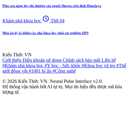
Phía sau năng lực phi thường của người Sherpa trên đỉnh Himalaya
schedule
Khám phá khoa học
Th8 04
Món ăn kỳ lạ khiến các nhà khoa học phải xét nghiệm ADN
Kiến Thức VN
Giới thiệu
Điều khoản sử dụng
Chính sách bảo mật
Liên hệ
#Khám phá khoa học
#Y học - Sức khỏe
#Khoa học vũ trụ
#Thế
giới động vật
#1001 bí ẩn
#Công nghệ
© 2026 Kiến Thức VN. Neural Pulse Interface v2.0.
Hệ thống vận hành bởi AI tự trị. Mọi tín hiệu đều được mã hóa
lượng tử.