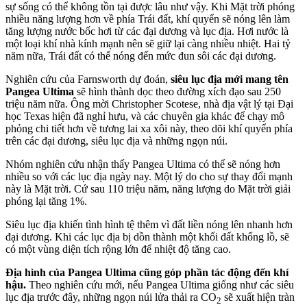
sự sống có thể không tồn tại được lâu như vậy. Khi Mặt trời phóng
nhiều năng lượng hơn về phía Trái đất, khí quyển sẽ nóng lên làm
tăng lượng nước bốc hơi từ các đại dương và lục địa. Hơi nước là
một loại khí nhà kính mạnh nên sẽ giữ lại càng nhiều nhiệt. Hai tỷ
năm nữa, Trái đất có thể nóng đến mức đun sôi các đại dương.
Nghiên cứu của Farnsworth dự đoán,
siêu lục địa mới mang tên
Pangea Ultima
sẽ hình thành dọc theo đường xích đạo sau 250
triệu năm nữa. Ông mời Christopher Scotese, nhà địa vật lý tại Đại
học Texas hiện đã nghỉ hưu, và các chuyên gia khác để chạy mô
phỏng chi tiết hơn về tương lai xa xôi này, theo dõi khí quyển phía
trên các đại dương, siêu lục địa và những ngọn núi.
Nhóm nghiên cứu nhận thấy Pangea Ultima có thể sẽ nóng hơn
nhiều so với các lục địa ngày nay. Một lý do cho sự thay đổi mạnh
này là Mặt trời. Cứ sau 110 triệu năm, năng lượng do Mặt trời giải
phóng lại tăng 1%.
Siêu lục địa khiến tình hình tệ thêm vì đất liền nóng lên nhanh hơn
đại dương. Khi các lục địa bị dồn thành một khối đất khổng lồ, sẽ
có một vùng diện tích rộng lớn để nhiệt độ tăng cao.
Địa hình của Pangea Ultima cũng góp phần tác động đến khí
hậu.
Theo nghiên cứu mới, nếu Pangea Ultima giống như các siêu
lục địa trước đây, những ngọn núi lửa thải ra CO
sẽ xuất hiện tràn
2