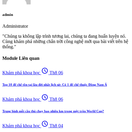
admin
Administrator
"Chúng ta không lập trình tương lai, chúng ta đang huấn luyện nó.
Cùng khám phá những chân trời công nghệ mới qua bài viết trên hệ
thống."
Module Liên quan
schedule
Khám phá khoa học
Th8 06
Top 10 đế chế tồn tại lâu đời nhất lịch sử: Có 1 đế chế thuộc Đông Nam Á
schedule
Khám phá khoa học
Th8 06
Trung bình mỗi cầu thủ chạy bao nhiêu km trong một trận World Cup?
schedule
Khám phá khoa học
Th8 04