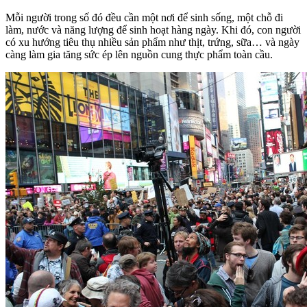
Mỗi người trong số đó đều cần một nơi để sinh sống, một chỗ đi
làm, nước và năng lượng để sinh hoạt hàng ngày. Khi đó, con người
có xu hướng tiêu thụ nhiều sản phẩm như thịt, trứng, sữa… và ngày
càng làm gia tăng sức ép lên nguồn cung thực phẩm toàn cầu.