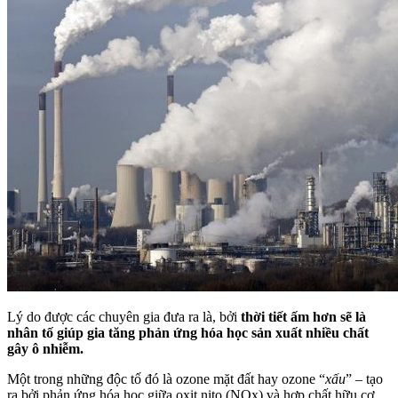
Lý do được các chuyên gia đưa ra là, bởi
thời tiết ấm hơn sẽ là
nhân tố giúp gia tăng phản ứng hóa học sản xuất nhiều chất
gây ô nhiễm.
Một trong những độc tố đó là ozone mặt đất hay ozone “
xấu
” – tạo
ra bởi phản ứng hóa học giữa oxit nito (NOx) và hợp chất hữu cơ