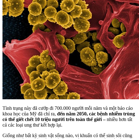
Tình trạng này đã cướp đi 700.000 người mỗi năm và một báo cáo
khoa học của Mỹ đã chỉ ra,
đến năm 2050, các bệnh nhiễm trùng
có thể giết chết 10 triệu người trên toàn thế giới –
nhiều hơn tất
cả các loại ung thư kết hợp lại.
Giống như bất kỳ sinh vật sống nào, vi khuẩn có thể sinh sôi cũng