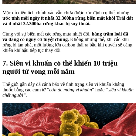
Mặc dù diện tích chính xác vẫn chưa được xác định cụ thể, nhưng
ước tính mỗi ngày ít nhất 32.300ha rừng biến mất khỏi Trái đất
và ít nhất 32.300ha rừng khác bị suy thoái.
Cùng với sự biến mất các rừng mưa nhiệt đới,
hàng trăm loài đã
và đang có nguy cơ tuyệt chủng
. Không những thế, khi các khu
rừng bị tàn phá, một lượng lớn carbon thải ra bầu khí quyển sẽ càng
khiến khí hậu tiếp tục thay đổi.
7. Siêu vi khuẩn có thể khiến 10 triệu
người tử vong mỗi năm
Thế giới gần đây đã cảnh báo về tình trạng siêu vi khuẩn kháng
thuốc bằng các cụm từ “
cơn ác mộng vi khuẩn
” hoặc
“siêu vi khuẩn
chết người”.