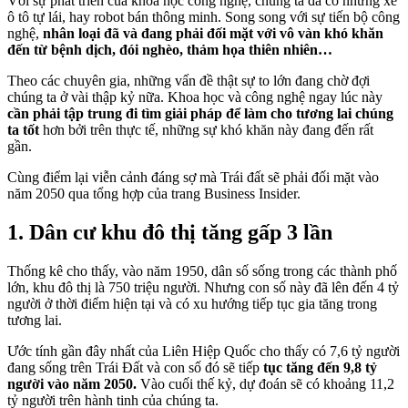
Với sự phát triển của khoa học công nghệ, chúng ta đã có những xe
ô tô tự lái, hay robot bán thông minh. Song song với sự tiến bộ công
nghệ,
nhân loại đã và đang phải đối mặt với vô vàn khó khăn
đến từ bệnh dịch, đói nghèo, thảm họa thiên nhiên…
Theo các chuyên gia, những vấn đề thật sự to lớn đang chờ đợi
chúng ta ở vài thập kỷ nữa. Khoa học và công nghệ ngay lúc này
cần phải tập trung đi tìm giải pháp để làm cho tương lai chúng
ta tốt
hơn bởi trên thực tế, những sự khó khăn này đang đến rất
gần.
Cùng điểm lại viễn cảnh đáng sợ mà Trái đất sẽ phải đối mặt vào
năm 2050 qua tổng hợp của trang Business Insider.
1. Dân cư khu đô thị tăng gấp 3 lần
Thống kê cho thấy, vào năm 1950, dân số sống trong các thành phố
lớn, khu đô thị là 750 triệu người. Nhưng con số này đã lên đến 4 tỷ
người ở thời điểm hiện tại và có xu hướng tiếp tục gia tăng trong
tương lai.
Ước tính gần đây nhất của Liên Hiệp Quốc cho thấy có 7,6 tỷ người
đang sống trên Trái Đất và con số đó sẽ tiếp
tục tăng đến 9,8 tỷ
người vào năm 2050.
Vào cuối thế kỷ, dự đoán sẽ có khoảng 11,2
tỷ người trên hành tinh của chúng ta.