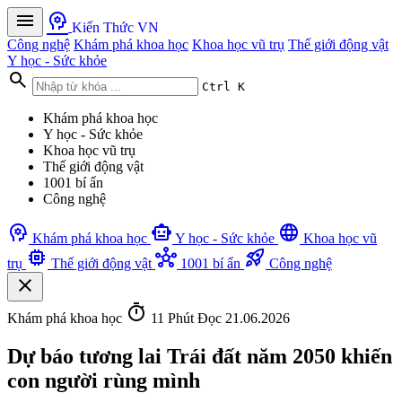
menu
psychology
Kiến Thức VN
Công nghệ
Khám phá khoa học
Khoa học vũ trụ
Thế giới động vật
Y học - Sức khỏe
search
Ctrl K
Khám phá khoa học
Y học - Sức khỏe
Khoa học vũ trụ
Thế giới động vật
1001 bí ẩn
Công nghệ
psychology
smart_toy
language
Khám phá khoa học
Y học - Sức khỏe
Khoa học vũ
memory
hub
rocket_launch
trụ
Thế giới động vật
1001 bí ẩn
Công nghệ
close
timer
Khám phá khoa học
11 Phút Đọc
21.06.2026
Dự báo tương lai Trái đất năm 2050 khiến
con người rùng mình