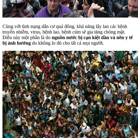
Cùng với tình trạng dân cư quá đông, khả năng lây lan các bệnh
truyền nhiễm, virus, bệnh lao, bệnh cúm sẽ gia tăng chóng mặt.
Điều này một phần là do
nguồn nước bị cạn kiệt dần và nền y tế
bị ảnh hưởng
do không lo đủ cho tất cả mọi người.