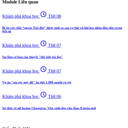
Module Liên quan
schedule
Khám phá khoa học
Th8 08
Bí ẩn vật chất “ngoài Trái đất” được sinh ra sau vụ thử vũ khí hạt nhân đầu tiên trong
lịch sử
schedule
Khám phá khoa học
Th8 07
Sai lầm cơ bản của thuyết "thế giới giả lập"
schedule
Khám phá khoa học
Th8 07
Vụ án "gia tộc quỷ dữ" ăn thịt 1.000 người vô tội
schedule
Khám phá khoa học
Th8 06
Sự thật về nữ hoàng Cleopatra: Vừa xinh đẹp vừa thạo 8 ngôn ngữ