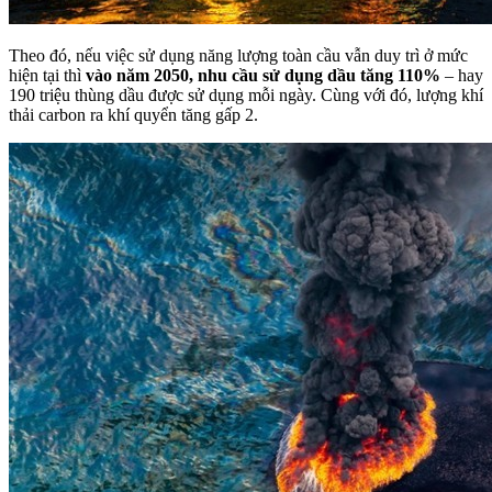
Theo đó, nếu việc sử dụng năng lượng toàn cầu vẫn duy trì ở mức
hiện tại thì
vào năm 2050, nhu cầu sử dụng dầu tăng 110%
– hay
190 triệu thùng dầu được sử dụng mỗi ngày. Cùng với đó, lượng khí
thải carbon ra khí quyển tăng gấp 2.