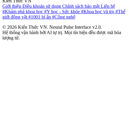
Kiến Thức VN
Giới thiệu
Điều khoản sử dụng
Chính sách bảo mật
Liên hệ
#Khám phá khoa học
#Y học - Sức khỏe
#Khoa học vũ trụ
#Thế
giới động vật
#1001 bí ẩn
#Công nghệ
© 2026 Kiến Thức VN. Neural Pulse Interface v2.0.
Hệ thống vận hành bởi AI tự trị. Mọi tín hiệu đều được mã hóa
lượng tử.