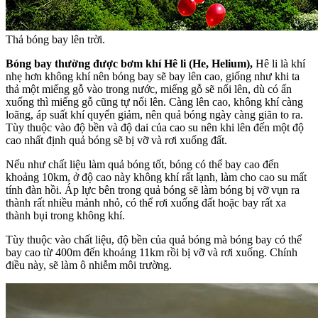
Thả bóng bay lên trời.
Bóng bay thường được bơm khí Hê li (He, Helium),
Hê li là khí
nhẹ hơn không khí nên bóng bay sẽ bay lên cao, giống như khi ta
thả một miếng gỗ vào trong nước, miếng gỗ sẽ nổi lên, dù có ấn
xuống thì miếng gỗ cũng tự nổi lên. Càng lên cao, không khí càng
loãng, áp suất khí quyển giảm, nên quả bóng ngày càng giãn to ra.
Tùy thuộc vào độ bền và độ dai của cao su nên khi lên đến một độ
cao nhất định quả bóng sẽ bị vỡ và rơi xuống đất.
Nếu như chất liệu làm quả bóng tốt, bóng có thể bay cao đến
khoảng 10km, ở độ cao này không khí rất lạnh, làm cho cao su mất
tính đàn hồi. Áp lực bên trong quả bóng sẽ làm bóng bị vỡ vụn ra
thành rất nhiều mảnh nhỏ, có thể rơi xuống đất hoặc bay rất xa
thành bụi trong không khí.
Tùy thuộc vào chất liệu, độ bền của quả bóng mà bóng bay có thể
bay cao từ 400m đến khoảng 11km rồi bị vỡ và rơi xuống. Chính
điều này, sẽ làm ô nhiễm môi trường.