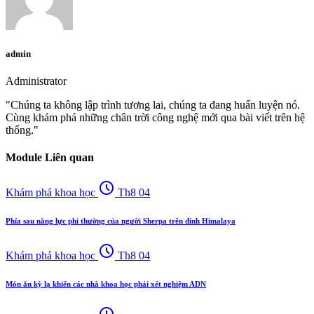
admin
Administrator
"Chúng ta không lập trình tương lai, chúng ta đang huấn luyện nó.
Cùng khám phá những chân trời công nghệ mới qua bài viết trên hệ
thống."
Module Liên quan
schedule
Khám phá khoa học
Th8 04
Phía sau năng lực phi thường của người Sherpa trên đỉnh Himalaya
schedule
Khám phá khoa học
Th8 04
Món ăn kỳ lạ khiến các nhà khoa học phải xét nghiệm ADN
schedule