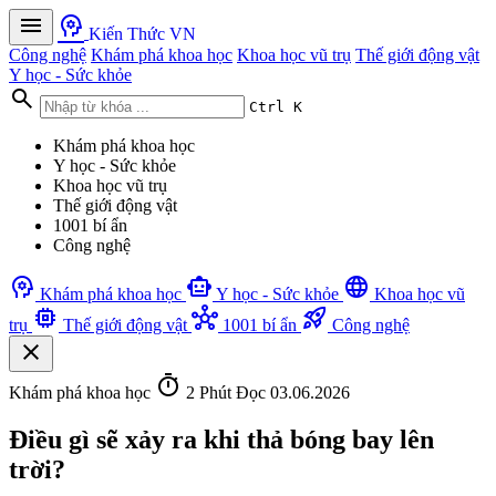
menu
psychology
Kiến Thức VN
Công nghệ
Khám phá khoa học
Khoa học vũ trụ
Thế giới động vật
Y học - Sức khỏe
search
Ctrl K
Khám phá khoa học
Y học - Sức khỏe
Khoa học vũ trụ
Thế giới động vật
1001 bí ẩn
Công nghệ
psychology
smart_toy
language
Khám phá khoa học
Y học - Sức khỏe
Khoa học vũ
memory
hub
rocket_launch
trụ
Thế giới động vật
1001 bí ẩn
Công nghệ
close
timer
Khám phá khoa học
2 Phút Đọc
03.06.2026
Điều gì sẽ xảy ra khi thả bóng bay lên
trời?