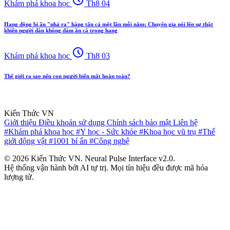
Khám phá khoa học
Th8 04
Hang động bí ẩn "nhả ra" hàng tấn cá một lần mỗi năm: Chuyên gia nói lên sự thật
khiến người dân không dám ăn cá trong hang
schedule
Khám phá khoa học
Th8 03
Thế giới ra sao nếu con người biến mất hoàn toàn?
Kiến Thức VN
Giới thiệu
Điều khoản sử dụng
Chính sách bảo mật
Liên hệ
#Khám phá khoa học
#Y học - Sức khỏe
#Khoa học vũ trụ
#Thế
giới động vật
#1001 bí ẩn
#Công nghệ
© 2026 Kiến Thức VN. Neural Pulse Interface v2.0.
Hệ thống vận hành bởi AI tự trị. Mọi tín hiệu đều được mã hóa
lượng tử.