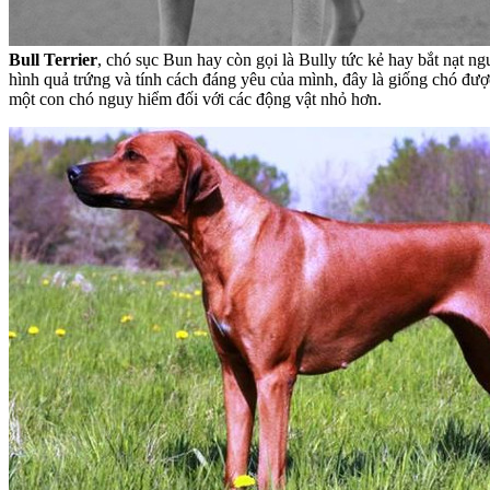
Bull Terrier
, chó sục Bun hay còn gọi là Bully tức kẻ hay bắt nạt n
hình quả trứng và tính cách đáng yêu của mình, đây là giống chó được
một con chó nguy hiểm đối với các động vật nhỏ hơn.