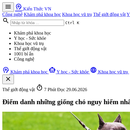
menu
psychology
Kiến Thức VN
Công nghệ
Khám phá khoa học
Khoa học vũ trụ
Thế giới động vật
Y
search
Ctrl K
Khám phá khoa học
Y học - Sức khỏe
Khoa học vũ trụ
Thế giới động vật
1001 bí ẩn
Công nghệ
psychology
smart_toy
language
Khám phá khoa học
Y học - Sức khỏe
Khoa học vũ trụ
close
timer
Thế giới động vật
7 Phút Đọc
29.06.2026
Điểm danh những giống chó nguy hiểm nhất