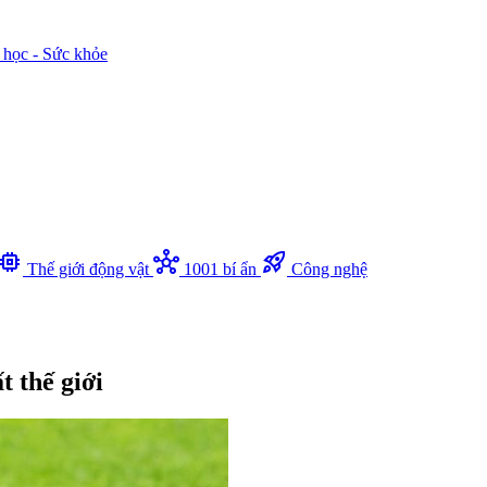
 học - Sức khỏe
memory
hub
rocket_launch
Thế giới động vật
1001 bí ẩn
Công nghệ
 thế giới