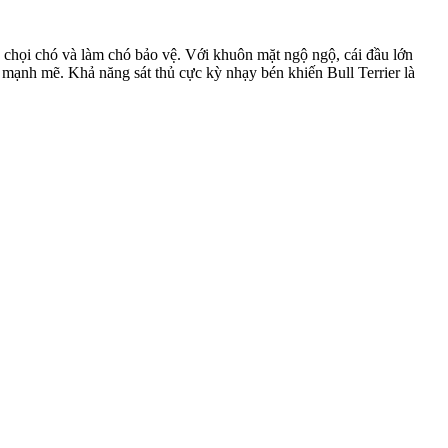
c chọi chó và làm chó bảo vệ. Với khuôn mặt ngộ ngộ, cái đầu lớn
t mạnh mẽ. Khả năng sát thủ cực kỳ nhạy bén khiến Bull Terrier là