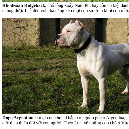
Rhodesian Ridgeback
, chó lông xoáy Nam Phi hay còn có biệt danh
chúng được biết đến với khả năng kéo một con sư tử ra khỏi con mồi.
Dogo Argentino
là một con chó cơ bắp, có nguồn gốc ở Argentina, 
cực thân thiện đối với con người. Theo Luật về những con chó ở V