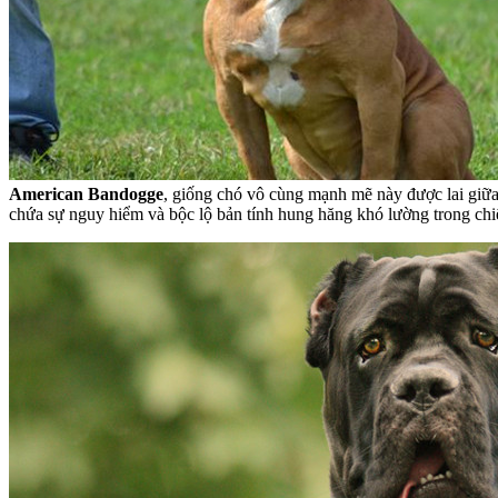
American Bandogge
, giống chó vô cùng mạnh mẽ này được lai giữa
chứa sự nguy hiểm và bộc lộ bản tính hung hăng khó lường trong chi