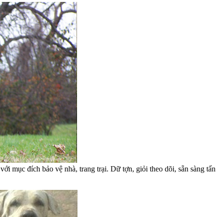
ới mục đích bảo vệ nhà, trang trại. Dữ tợn, giỏi theo dõi, sẵn sàng tấn 