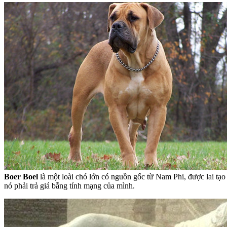
Boer Boel
là một loài chó lớn có nguồn gốc từ Nam Phi, được lai tạo v
nó phải trả giá bằng tính mạng của mình.