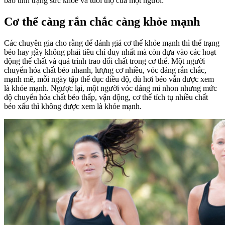
báo tình trạng sức khỏe và tuổi thọ của một người:
Cơ thể càng rắn chắc càng khỏe mạnh
Các chuyên gia cho rằng để đánh giá cơ thể khỏe mạnh thì thể trạng
béo hay gầy không phải tiêu chí duy nhất mà còn dựa vào các hoạt
động thể chất và quá trình trao đổi chất trong cơ thể. Một người
chuyển hóa chất béo nhanh, lượng cơ nhiều, vóc dáng rắn chắc,
mạnh mẽ, mỗi ngày tập thể dục điều độ, dù hơi béo vẫn được xem
là khỏe mạnh. Ngược lại, một người vóc dáng mi nhon nhưng mức
độ chuyển hóa chất béo thấp, vận động, cơ thể tích tụ nhiều chất
béo xấu thì không được xem là khỏe mạnh.