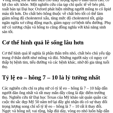
lợi cho sức khỏe. Một nghiên cứu của tạp chí quốc tế về béo phì,
xuất bản tại Đại học Oxford phát hiện những người mông to có lipid
máu tốt hơn. Do chất béo hông thuộc về chất béo tốt có thể làm
giảm nồng độ cholesterol xấu, tăng mức độ cholesterol tốt, giúp
ngăn ngừa xơ cứng động mạch, giảm nguy cơ bệnh tiểu đường. Phụ
nữ có xương chậu và hông to cũng đồng nghĩa với khả năng sinh
sản tốt.
Cơ thể hình quả lê sống lâu hơn
Cơ thể hình quả lê nghĩa là phần thân trên nhỏ, chất béo chủ yếu tập
trung ở thân dưới như mông và đùi. Những người này có nguy cơ
thấp bị bệnh tim, tiểu đường và các bệnh khác, nhờ đó gia tăng tuổi
thọ.
Tỷ lệ eo – hông 7 – 10 là lý tưởng nhất
Các nghiên cứu chỉ ra phụ nữ có tỷ lệ eo – hông là 7 – 10 hấp dẫn
người đàn ông nhất và rất may mắn đây cũng là đặc điểm trường
thọ. Nghiên cứu từ Đại học Texas của Mỹ khảo sát quán quân các
cuộc thi sắc đẹp Mỹ 50 năm trở lại đây ghi nhận dù có sự thay đổi
trọng lượng song chỉ số tỷ lệ eo – hông là 7 – 10 rất ít thay đổi.
Ngực và hông nở, vai rộng, bắp đùi dày, vòng eo nhỏ luôn hấp dẫn