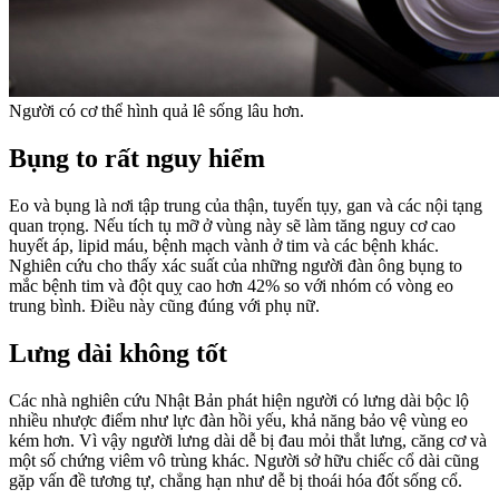
Người có cơ thể hình quả lê sống lâu hơn.
Bụng to rất nguy hiểm
Eo và bụng là nơi tập trung của thận, tuyến tụy, gan và các nội tạng
quan trọng. Nếu tích tụ mỡ ở vùng này sẽ làm tăng nguy cơ cao
huyết áp, lipid máu, bệnh mạch vành ở tim và các bệnh khác.
Nghiên cứu cho thấy xác suất của những người đàn ông bụng to
mắc bệnh tim và đột quỵ cao hơn 42% so với nhóm có vòng eo
trung bình. Điều này cũng đúng với phụ nữ.
Lưng dài không tốt
Các nhà nghiên cứu Nhật Bản phát hiện người có lưng dài bộc lộ
nhiều nhược điểm như lực đàn hồi yếu, khả năng bảo vệ vùng eo
kém hơn. Vì vậy người lưng dài dễ bị đau mỏi thắt lưng, căng cơ và
một số chứng viêm vô trùng khác. Người sở hữu chiếc cổ dài cũng
gặp vấn đề tương tự, chẳng hạn như dễ bị thoái hóa đốt sống cổ.