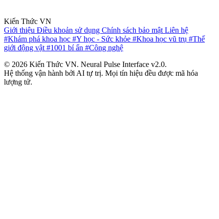
Kiến Thức VN
Giới thiệu
Điều khoản sử dụng
Chính sách bảo mật
Liên hệ
#Khám phá khoa học
#Y học - Sức khỏe
#Khoa học vũ trụ
#Thế
giới động vật
#1001 bí ẩn
#Công nghệ
© 2026 Kiến Thức VN. Neural Pulse Interface v2.0.
Hệ thống vận hành bởi AI tự trị. Mọi tín hiệu đều được mã hóa
lượng tử.