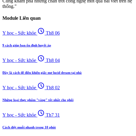
Cùng khám phá những chân trời công nghệ mới qua bài viết trên hệ
thống."
Module Liên quan
schedule
Y học - Sức khỏe
Th8 06
9 cách giúp bạn ổn định huyết áp
schedule
Y học - Sức khỏe
Th8 04
Đây là cách để điều khiển giấc mơ lucid dream tại nhà
schedule
Y học - Sức khỏe
Th8 02
Những loại thực phẩm "vàng" tốt nhất cho phổi
schedule
Y học - Sức khỏe
Th7 31
Cách diệt muỗi nhanh trong 10 phút