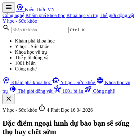
menu
psychology
Kiến Thức VN
Công nghệ
Khám phá khoa học
Khoa học vũ trụ
Thế giới động vật
Y học - Sức khỏe
search
Ctrl K
Khám phá khoa học
Y học - Sức khỏe
Khoa học vũ trụ
Thế giới động vật
1001 bí ẩn
Công nghệ
psychology
smart_toy
language
Khám phá khoa học
Y học - Sức khỏe
Khoa học vũ
memory
hub
rocket_launch
trụ
Thế giới động vật
1001 bí ẩn
Công nghệ
close
timer
Y học - Sức khỏe
4 Phút Đọc
16.04.2026
Đặc điểm ngoại hình dự báo bạn sẽ sống
thọ hay chết sớm