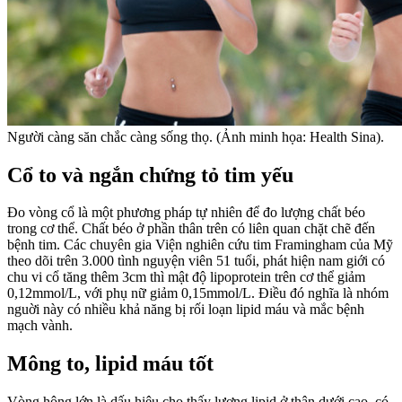
Người càng săn chắc càng sống thọ. (Ảnh minh họa: Health Sina).
Cổ to và ngắn chứng tỏ tim yếu
Đo vòng cổ là một phương pháp tự nhiên để đo lượng chất béo
trong cơ thể. Chất béo ở phần thân trên có liên quan chặt chẽ đến
bệnh tim. Các chuyên gia Viện nghiên cứu tim Framingham của Mỹ
theo dõi trên 3.000 tình nguyện viên 51 tuổi, phát hiện nam giới có
chu vi cổ tăng thêm 3cm thì mật độ lipoprotein trên cơ thể giảm
0,12mmol/L, với phụ nữ giảm 0,15mmol/L. Điều đó nghĩa là nhóm
nguời này có nhiều khả năng bị rối loạn lipid máu và mắc bệnh
mạch vành.
Mông to, lipid máu tốt
Vòng hông lớn là dấu hiệu cho thấy lượng lipid ở thân dưới cao, có