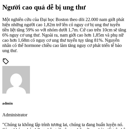
Người cao quá dễ bị ung thư
Một nghiên cứu của Đại học Boston theo dõi 22.000 nam giới phát
hiện những người cao 1,82m trở lên có nguy cơ bị ung thư tuyến
tiền liệt tăng 59% so với nhóm dưới 1,7m. Cứ cao trên 10cm sẽ tăng
6% nguy cơ ung thư. Ngoài ra, nam giới cao hơn 1,85m và phụ nữ
cao hơn 1,68m có nguy cơ ung thư tuyến tụy tăng 81%. Nguyên
nhân có thể hormone chiều cao làm tăng nguy cơ phát triển tế bào
ung thư.
sell
admin
Administrator
"Chúng ta không lập trình tương lai, chúng ta đang huấn luyện nó.