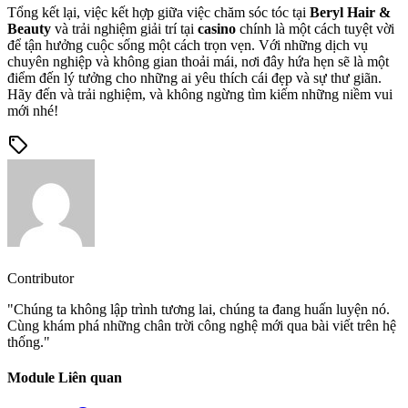
Tổng kết lại, việc kết hợp giữa việc chăm sóc tóc tại
Beryl Hair &
Beauty
và trải nghiệm giải trí tại
casino
chính là một cách tuyệt vời
để tận hưởng cuộc sống một cách trọn vẹn. Với những dịch vụ
chuyên nghiệp và không gian thoải mái, nơi đây hứa hẹn sẽ là một
điểm đến lý tưởng cho những ai yêu thích cái đẹp và sự thư giãn.
Hãy đến và trải nghiệm, và không ngừng tìm kiếm những niềm vui
mới nhé!
sell
Contributor
"Chúng ta không lập trình tương lai, chúng ta đang huấn luyện nó.
Cùng khám phá những chân trời công nghệ mới qua bài viết trên hệ
thống."
Module Liên quan