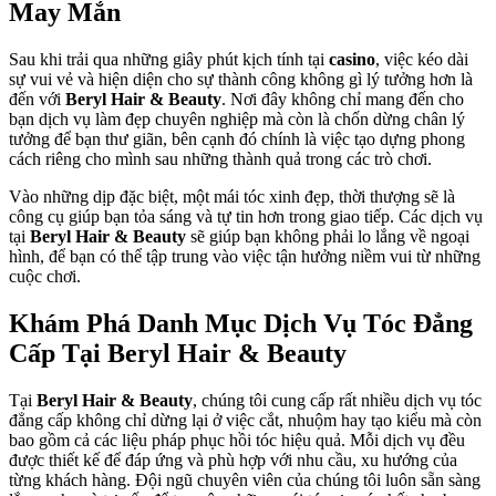
May Mắn
Sau khi trải qua những giây phút kịch tính tại
casino
, việc kéo dài
sự vui vẻ và hiện diện cho sự thành công không gì lý tưởng hơn là
đến với
Beryl Hair & Beauty
. Nơi đây không chỉ mang đến cho
bạn dịch vụ làm đẹp chuyên nghiệp mà còn là chốn dừng chân lý
tưởng để bạn thư giãn, bên cạnh đó chính là việc tạo dựng phong
cách riêng cho mình sau những thành quả trong các trò chơi.
Vào những dịp đặc biệt, một mái tóc xinh đẹp, thời thượng sẽ là
công cụ giúp bạn tỏa sáng và tự tin hơn trong giao tiếp. Các dịch vụ
tại
Beryl Hair & Beauty
sẽ giúp bạn không phải lo lắng về ngoại
hình, để bạn có thể tập trung vào việc tận hưởng niềm vui từ những
cuộc chơi.
Khám Phá Danh Mục Dịch Vụ Tóc Đẳng
Cấp Tại Beryl Hair & Beauty
Tại
Beryl Hair & Beauty
, chúng tôi cung cấp rất nhiều dịch vụ tóc
đẳng cấp không chỉ dừng lại ở việc cắt, nhuộm hay tạo kiểu mà còn
bao gồm cả các liệu pháp phục hồi tóc hiệu quả. Mỗi dịch vụ đều
được thiết kế để đáp ứng và phù hợp với nhu cầu, xu hướng của
từng khách hàng. Đội ngũ chuyên viên của chúng tôi luôn sẵn sàng