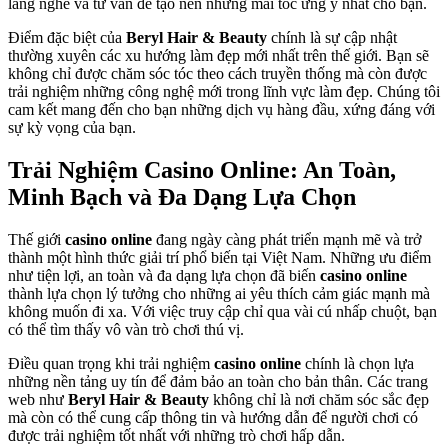
lắng nghe và tư vấn để tạo nên những mái tóc ưng ý nhất cho bạn.
Điểm đặc biệt của
Beryl Hair & Beauty
chính là sự cập nhật
thường xuyên các xu hướng làm đẹp mới nhất trên thế giới. Bạn sẽ
không chỉ được chăm sóc tóc theo cách truyền thống mà còn được
trải nghiệm những công nghệ mới trong lĩnh vực làm đẹp. Chúng tôi
cam kết mang đến cho bạn những dịch vụ hàng đầu, xứng đáng với
sự kỳ vọng của bạn.
Trải Nghiệm Casino Online: An Toàn,
Minh Bạch và Đa Dạng Lựa Chọn
Thế giới
casino online
đang ngày càng phát triển mạnh mẽ và trở
thành một hình thức giải trí phổ biến tại Việt Nam. Những ưu điểm
như tiện lợi, an toàn và đa dạng lựa chọn đã biến
casino online
thành lựa chọn lý tưởng cho những ai yêu thích cảm giác mạnh mà
không muốn đi xa. Với việc truy cập chỉ qua vài cú nhấp chuột, bạn
có thể tìm thấy vô vàn trò chơi thú vị.
Điều quan trọng khi trải nghiệm
casino online
chính là chọn lựa
những nền tảng uy tín để đảm bảo an toàn cho bản thân. Các trang
web như
Beryl Hair & Beauty
không chỉ là nơi chăm sóc sắc đẹp
mà còn có thể cung cấp thông tin và hướng dẫn để người chơi có
được trải nghiệm tốt nhất với những trò chơi hấp dẫn.