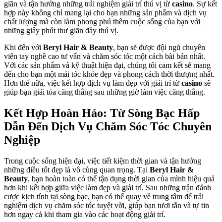
giãn và tận hưởng những trải nghiệm giải trí thú vị từ
casino
. Sự kết
hợp này không chỉ mang lại cho bạn những sản phẩm và dịch vụ
chất lượng mà còn làm phong phú thêm cuộc sống của bạn với
những giây phút thư giãn đầy thú vị.
Khi đến với
Beryl Hair & Beauty
, bạn sẽ được đội ngũ chuyên
viên tay nghề cao tư vấn và chăm sóc tóc một cách bài bản nhất.
Với các sản phẩm và kỹ thuật hiện đại, chúng tôi cam kết sẽ mang
đến cho bạn một mái tóc khỏe đẹp và phong cách thời thượng nhất.
Hơn thế nữa, việc kết hợp dịch vụ làm đẹp với giải trí từ
casino
sẽ
giúp bạn giải tỏa căng thẳng sau những giờ làm việc căng thẳng.
Kết Hợp Hoàn Hảo: Từ Sòng Bạc Hấp
Dẫn Đến Dịch Vụ Chăm Sóc Tóc Chuyên
Nghiệp
Trong cuộc sống hiện đại, việc tiết kiệm thời gian và tận hưởng
những điều tốt đẹp là vô cùng quan trọng. Tại
Beryl Hair &
Beauty
, bạn hoàn toàn có thể tận dụng thời gian của mình hiệu quả
hơn khi kết hợp giữa việc làm đẹp và giải trí. Sau những trận đánh
cược kịch tính tại sòng bạc, bạn có thể quay về trung tâm để trải
nghiệm dịch vụ chăm sóc tóc tuyệt vời, giúp bạn tươi tắn và tự tin
hơn ngay cả khi tham gia vào các hoạt động giải trí.