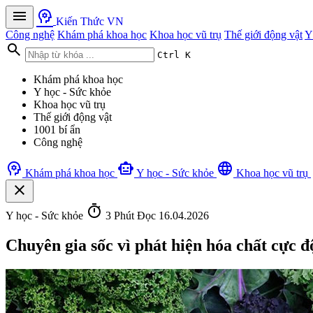
menu
psychology
Kiến Thức VN
Công nghệ
Khám phá khoa học
Khoa học vũ trụ
Thế giới động vật
Y
search
Ctrl K
Khám phá khoa học
Y học - Sức khỏe
Khoa học vũ trụ
Thế giới động vật
1001 bí ẩn
Công nghệ
psychology
smart_toy
language
Khám phá khoa học
Y học - Sức khỏe
Khoa học vũ trụ
close
timer
Y học - Sức khỏe
3 Phút Đọc
16.04.2026
Chuyên gia sốc vì phát hiện hóa chất cực đ