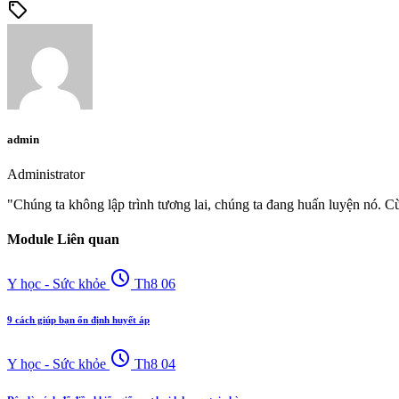
sell
admin
Administrator
"Chúng ta không lập trình tương lai, chúng ta đang huấn luyện nó. C
Module Liên quan
schedule
Y học - Sức khỏe
Th8 06
9 cách giúp bạn ổn định huyết áp
schedule
Y học - Sức khỏe
Th8 04