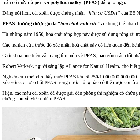
mẫu có mức độ
per- và polyfluoroalkyl (PFAS)
đáng lo ngại.
Đáng nói hơn, cải xoăn được chứng nhận
“hữu cơ USDA”
của Bộ N
PFAS thường được gọi là
“hoá chất vĩnh cửu”
vì không thể phân hu
Từ những năm 1950, hoá chất tổng hợp này được sử dụng rộng rãi tron
Các nghiên cứu trước đó xác nhận hoá chất này có liên quan đến bệnh
Giới khoa học hiện vẫn đang tìm hiểu về PFAS, bao gồm cách tốt nhất
Robert Verkerk, người sáng lập Alliance for Natural Health, cho biết
Nghiên cứu mới cho thấy mức PFAS lên tới 250/1.000.000.000.000. 
xúc với các hợp chất PFAS trong nước uống nào có thể được coi là an
Hiện, các mẫu cải xoăn đã được gửi đến phòng thí nghiệm có chứng 
chứng nào về việc nhiễm PFAS.