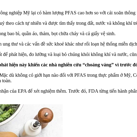
ông nghiệp Mỹ lại có hàm lượng PFAS cao hơn so với cải xoăn thông 
ỷ theo cách tự nhiên và được tìm thấy trong đất, nước và không khí trê
g bao bì, quần áo, thảm, bọt chữa cháy và cả giấy vệ sinh.
 ung thư và các vấn đề sức khoẻ khác như rối loạn hệ thống miễn dịch,
 để phát hiện, đo lường và loại bỏ chúng khỏi không khí và nước, cũn
phát hiện này khiến các nhà nghiên cứu “choáng váng” vì trước 
Mặc dù không có giới hạn nào đối với PFAS trong thực phẩm ở Mỹ, C
 toàn.
nhận của EPA để xét nghiệm thêm. Trước đó, FDA từng tiến hành phân