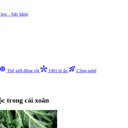
 học - Sức khỏe
memory
hub
rocket_launch
Thế giới động vật
1001 bí ẩn
Công nghệ
ộc trong cải xoăn