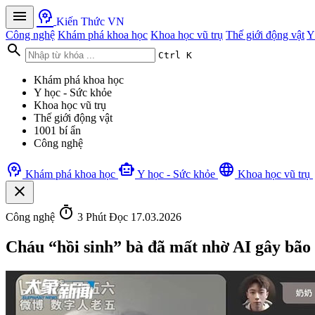
menu
psychology
Kiến Thức VN
Công nghệ
Khám phá khoa học
Khoa học vũ trụ
Thế giới động vật
Y
search
Ctrl K
Khám phá khoa học
Y học - Sức khỏe
Khoa học vũ trụ
Thế giới động vật
1001 bí ẩn
Công nghệ
psychology
smart_toy
language
Khám phá khoa học
Y học - Sức khỏe
Khoa học vũ trụ
close
timer
Công nghệ
3 Phút Đọc
17.03.2026
Cháu “hồi sinh” bà đã mất nhờ AI gây bã