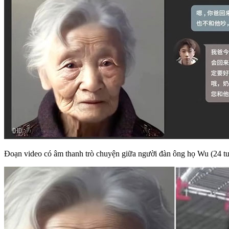
Đoạn video có âm thanh trò chuyện giữa người đàn ông họ Wu (24 tuổ