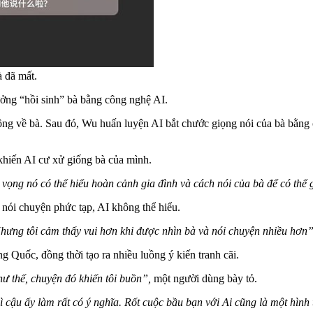
à đã mất.
ưởng “hồi sinh” bà bằng công nghệ AI.
g về bà. Sau đó, Wu huấn luyện AI bắt chước giọng nói của bà bằng c
 khiến AI cư xử giống bà của mình.
 vọng nó có thể hiểu hoàn cảnh gia đình và cách nói của bà để có thể g
 nói chuyện phức tạp, AI không thể hiểu.
hưng tôi cảm thấy vui hơn khi được nhìn bà và nói chuyện nhiều hơn”
 Quốc, đồng thời tạo ra nhiều luồng ý kiến tranh cãi.
ư thế, chuyện đó khiến tôi buồn”,
một người dùng bày tỏ.
ì cậu ấy làm rất có ý nghĩa. Rốt cuộc bầu bạn với Ai cũng là một hìn