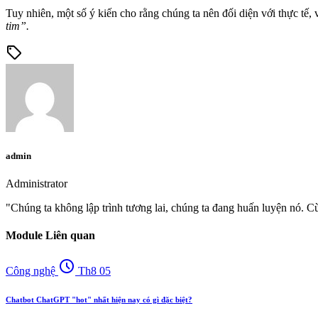
Tuy nhiên, một số ý kiến cho rằng chúng ta nên đối diện với thực tế, v
tim”.
sell
admin
Administrator
"Chúng ta không lập trình tương lai, chúng ta đang huấn luyện nó. C
Module Liên quan
schedule
Công nghệ
Th8 05
Chatbot ChatGPT "hot" nhất hiện nay có gì đặc biệt?