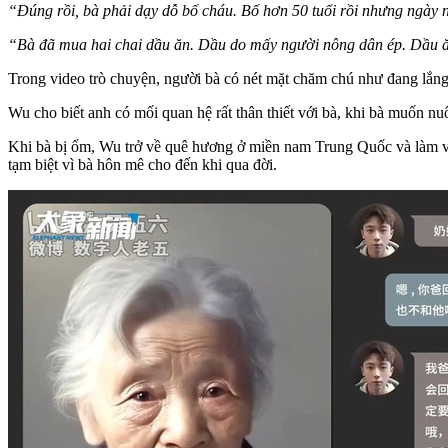
“Đúng rồi, bà phải dạy dỗ bố cháu. Bố hơn 50 tuổi rồi nhưng ngày 
“Bà đã mua hai chai dầu ăn. Dầu do mấy người nông dân ép. Dầu ă
Trong video trò chuyện, người bà có nét mặt chăm chú như đang lắng
Wu cho biết anh có mối quan hệ rất thân thiết với bà, khi bà muốn n
Khi bà bị ốm, Wu trở về quê hương ở miền nam Trung Quốc và làm việc
tạm biệt vì bà hôn mê cho đến khi qua đời.