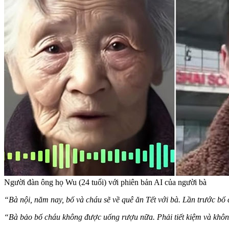
Người đàn ông họ Wu (24 tuổi) với phiên bản AI của người bà
“Bà nội, năm nay, bố và cháu sẽ về quê ăn Tết với bà. Lần trước bố 
“Bà bảo bố cháu không được uống rượu nữa. Phải tiết kiệm và khôn