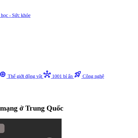
 học - Sức khỏe
memory
hub
rocket_launch
Thế giới động vật
1001 bí ẩn
Công nghệ
o mạng ở Trung Quốc