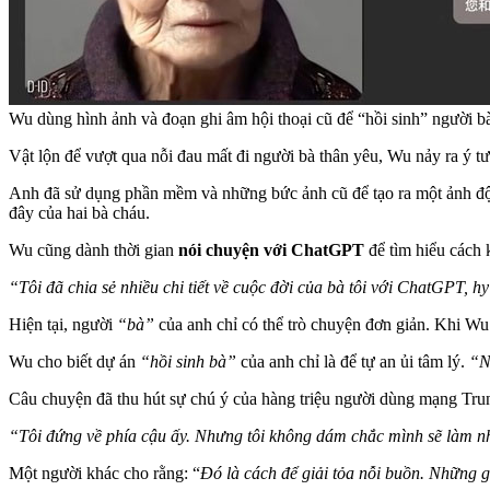
Wu dùng hình ảnh và đoạn ghi âm hội thoại cũ để “hồi sinh” người b
Vật lộn để vượt qua nỗi đau mất đi người bà thân yêu, Wu nảy ra ý t
Anh đã sử dụng phần mềm và những bức ảnh cũ để tạo ra một ảnh độn
đây của hai bà cháu.
Wu cũng dành thời gian
nói chuyện với ChatGPT
để tìm hiểu cách
“Tôi đã chia sẻ nhiều chi tiết về cuộc đời của bà tôi với ChatGPT, hy
Hiện tại, người
“bà”
của anh chỉ có thể trò chuyện đơn giản. Khi Wu
Wu cho biết dự án
“hồi sinh bà”
của anh chỉ là để tự an ủi tâm lý.
“N
Câu chuyện đã thu hút sự chú ý của hàng triệu người dùng mạng Trung
“Tôi đứng về phía cậu ấy. Nhưng tôi không dám chắc mình sẽ làm nh
Một người khác cho rằng: “
Đó là cách để giải tỏa nỗi buồn. Những g