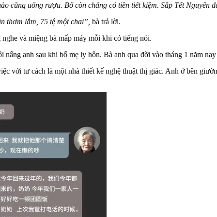
nào cũng uống rượu. Bố còn chẳng có tiền tiết kiệm. Sắp Tết Nguyên 
n thơm lắm, 75 tệ một chai”,
bà trả lời.
 nghe và miệng bà mấp máy mỗi khi có tiếng nói.
uôi nấng anh sau khi bố mẹ ly hôn. Bà anh qua đời vào tháng 1 năm nay
 với tư cách là một nhà thiết kế nghệ thuật thị giác. Anh ở bên giườ