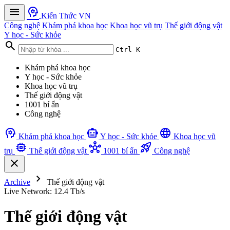
menu
psychology
Kiến Thức VN
Công nghệ
Khám phá khoa học
Khoa học vũ trụ
Thế giới động vật
Y học - Sức khỏe
search
Ctrl K
Khám phá khoa học
Y học - Sức khỏe
Khoa học vũ trụ
Thế giới động vật
1001 bí ẩn
Công nghệ
psychology
smart_toy
language
Khám phá khoa học
Y học - Sức khỏe
Khoa học vũ
memory
hub
rocket_launch
trụ
Thế giới động vật
1001 bí ẩn
Công nghệ
close
chevron_right
Archive
Thế giới động vật
Live Network: 12.4 Tb/s
Thế giới động vật