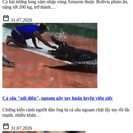
Cá hải tượng long xâm nhập vùng Amazon thuộc Bolivia phàm ăn,
nặng tới 200 kg, trở thành…
calendar_today
31.07.2026
Cá sấu "nổi điên", ngoạm gãy tay huấn luyện viên xiếc
Chứng kiến cảnh người đàn ông bị cá sấu ngoạm chặt lấy tay rồi lắc
mạnh, nhiều khán…
calendar_today
31.07.2026