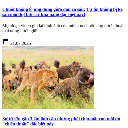
Chuột khổng lồ ung dung giữa đàn cá sấu: Tự tin không bị kẻ
săn mồi thịt bởi các khả năng đặc biệt này!
Một đoạn video ghi lại hình ảnh của một con chuột lang nước thoải
mái uống nước giữa…
calendar_today
21.07.2026
Sư tử lớn gấp 3 lần linh cẩu nhưng phải chịu mất con mồi do
"chiến thuật" đặc biệt này