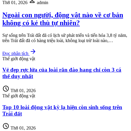
person
Th8 01, 2026
admin
Ngoài con người, động vật nào về cơ bản
không có kẻ thù tự nhiên?
Sự sống trên Trái đất đã có lịch sử phát triển và tiến hóa 3,8 tỷ năm,
trên Trái đất đã có hàng triệu loài, không loại trừ loài nào,…
arrow_forward
Đọc phân tích
Thế giới động vật
Vẻ đẹp rực lửa của loài rắn đào hang chỉ còn 3 cá
thể duy nhất
schedule
Th8 01, 2026
Thế giới động vật
Top 10 loài động vật kỳ lạ hiện còn sinh sống trên
Trái đất
schedule
Th8 01, 2026