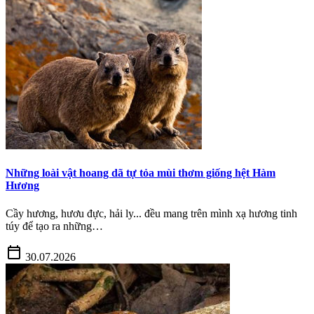
Những loài vật hoang dã tự tỏa mùi thơm giống hệt Hàm
Hương
Cầy hương, hươu đực, hải ly... đều mang trên mình xạ hương tinh
túy để tạo ra những…
calendar_today
30.07.2026