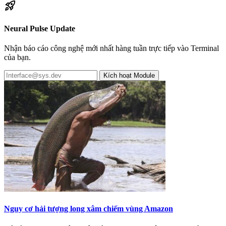
rocket_launch
Neural Pulse Update
Nhận báo cáo công nghệ mới nhất hàng tuần trực tiếp vào Terminal
của bạn.
Kích hoạt Module
Nguy cơ hải tượng long xâm chiếm vùng Amazon