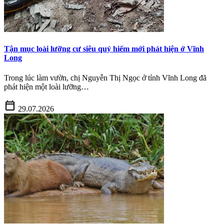
Tận mục loài lưỡng cư siêu quý hiếm mới phát hiện ở Vĩnh
Long
Trong lúc làm vườn, chị Nguyễn Thị Ngọc ở tỉnh Vĩnh Long đã
phát hiện một loài lưỡng…
calendar_today
29.07.2026