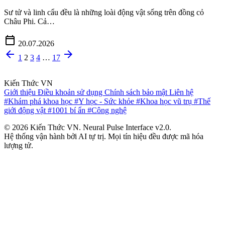
Sư tử và linh cẩu đều là những loài động vật sống trên đồng cỏ
Châu Phi. Cả…
calendar_today
20.07.2026
arrow_back
arrow_forward
1
2
3
4
…
17
Kiến Thức VN
Giới thiệu
Điều khoản sử dụng
Chính sách bảo mật
Liên hệ
#Khám phá khoa học
#Y học - Sức khỏe
#Khoa học vũ trụ
#Thế
giới động vật
#1001 bí ẩn
#Công nghệ
© 2026 Kiến Thức VN. Neural Pulse Interface v2.0.
Hệ thống vận hành bởi AI tự trị. Mọi tín hiệu đều được mã hóa
lượng tử.