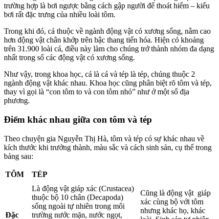
trường hợp là bơi ngược bằng cách gập người để thoát hiểm – kiểu
bơi rất đặc trưng của nhiều loài tôm.
Trong khi đó, cá thuộc về ngành động vật có xương sống, nằm cao
hơn động vật chân khớp trên bậc thang tiến hóa. Hiện có khoảng
trên 31.900 loài cá, điều này làm cho chúng trở thành nhóm đa dạng
nhất trong số các động vật có xương sống.
Như vậy, trong khoa học, cá là cá và tép là tép, chúng thuộc 2
ngành động vật khác nhau. Khoa học cũng phân biệt rõ tôm và tép,
thay vì gọi là “con tôm to và con tôm nhỏ” như ở một số địa
phương.
Điểm khác nhau giữa con tôm và tép
Theo chuyện gia Nguyễn Thị Hà, tôm và tép có sự khác nhau về
kích thước khi trưởng thành, màu sắc và cách sinh sản, cụ thể trong
bảng sau:
TÔM
TÉP
Là động vật giáp xác (Crustacea)
Cũng là động vật giáp
thuộc bộ 10 chân (Decapoda)
xác cùng bộ với tôm
sống ngoài tự nhiên trong môi
nhưng khác họ, khác
Đặc
trường nước mặn, nước ngọt,