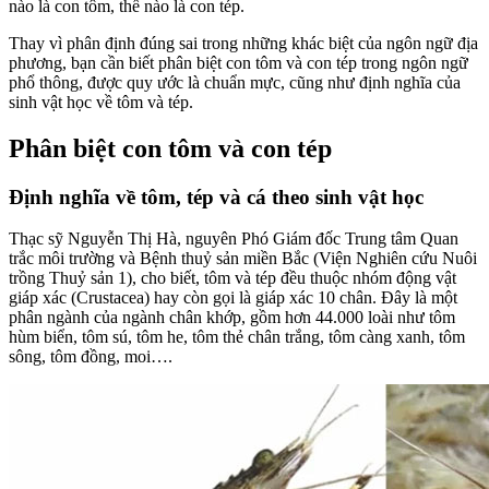
nào là con tôm, thế nào là con tép.
Thay vì phân định đúng sai trong những khác biệt của ngôn ngữ địa
phương, bạn cần biết phân biệt con tôm và con tép trong ngôn ngữ
phổ thông, được quy ước là chuẩn mực, cũng như định nghĩa của
sinh vật học về tôm và tép.
Phân biệt con tôm và con tép
Định nghĩa về tôm, tép và cá theo sinh vật học
Thạc sỹ Nguyễn Thị Hà, nguyên Phó Giám đốc Trung tâm Quan
trắc môi trường và Bệnh thuỷ sản miền Bắc (Viện Nghiên cứu Nuôi
trồng Thuỷ sản 1), cho biết, tôm và tép đều thuộc nhóm động vật
giáp xác (Crustacea) hay còn gọi là giáp xác 10 chân. Đây là một
phân ngành của ngành chân khớp, gồm hơn 44.000 loài như tôm
hùm biển, tôm sú, tôm he, tôm thẻ chân trắng, tôm càng xanh, tôm
sông, tôm đồng, moi….