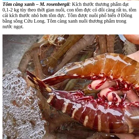
Tôm càng xanh – M. rosenbergii
:
Kích thước thương phẩm đạt
0,1-2 kg tùy theo thời gian nuôi, con tôm đực có đôi càng rất to, tôm
cái kích thước nhỏ hơn tôm đực. Tôm được nuôi phổ biến ở Đồng
bằng sông Cửu Long. Tôm càng xanh nuôi thương phẩm trong
nước ngọt.