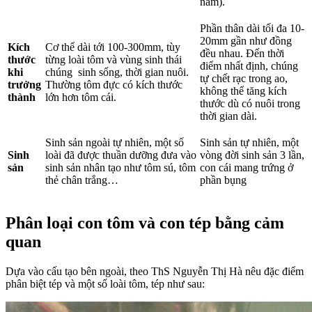
nam).
Phần thân dài tối đa 10-
20mm gần như đồng
Kích
Cơ thể dài tới 100-300mm, tùy
đều nhau. Đến thời
thước
từng loài tôm và vùng sinh thái
điểm nhất định, chúng
khi
chúng sinh sống, thời gian nuôi.
tự chết rạc trong ao,
trưởng
Thường tôm đực có kích thước
không thể tăng kích
thành
lớn hơn tôm cái.
thước dù có nuôi trong
thời gian dài.
Sinh sản ngoài tự nhiên, một số
Sinh sản tự nhiên, một
Sinh
loài đã được thuần dưỡng đưa vào
vòng đời sinh sản 3 lần,
sản
sinh sản nhân tạo như tôm sú, tôm
con cái mang trứng ở
thẻ chân trắng…
phần bụng
Phân loại con tôm và con tép bằng cảm
quan
Dựa vào cấu tạo bên ngoài, theo ThS Nguyễn Thị Hà nêu đặc điểm
phân biệt tép và một số loài tôm, tép như sau: