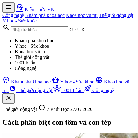
menu
psychology
Kiến Thức VN
Công nghệ
Khám phá khoa học
Khoa học vũ trụ
Thế giới động vật
Y học - Sức khỏe
search
Ctrl K
Khám phá khoa học
Y học - Sức khỏe
Khoa học vũ trụ
Thế giới động vật
1001 bí ẩn
Công nghệ
psychology
smart_toy
language
Khám phá khoa học
Y học - Sức khỏe
Khoa học vũ
memory
hub
rocket_launch
trụ
Thế giới động vật
1001 bí ẩn
Công nghệ
close
timer
Thế giới động vật
7 Phút Đọc
27.05.2026
Cách phân biệt con tôm và con tép