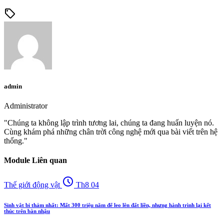
sell
admin
Administrator
"Chúng ta không lập trình tương lai, chúng ta đang huấn luyện nó.
Cùng khám phá những chân trời công nghệ mới qua bài viết trên hệ
thống."
Module Liên quan
schedule
Thế giới động vật
Th8 04
Sinh vật bi thảm nhất: Mất 300 triệu năm để leo lên đất liền, nhưng hành trình lại kết
thúc trên bàn nhậu