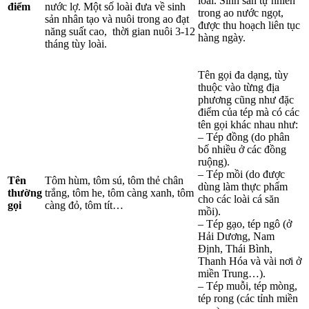
loài. Sinh sản tự nhiên
điểm
nước lợ. Một số loài đưa về sinh
trong ao nước ngọt,
sản nhân tạo và nuôi trong ao đạt
được thu hoạch liên tục
năng suất cao, thời gian nuôi 3-12
hàng ngày.
tháng tùy loài.
Tên gọi đa dạng, tùy
thuộc vào từng địa
phương cũng như đặc
điểm của tép mà có các
tên gọi khác nhau như:
– Tép đồng (do phân
bố nhiều ở các đồng
ruộng).
– Tép mồi (do được
Tên
Tôm hùm, tôm sú, tôm thẻ chân
dùng làm thực phẩm
thường
trắng, tôm he, tôm càng xanh, tôm
cho các loài cá săn
gọi
càng đỏ, tôm tít…
mồi).
– Tép gạo, tép ngô (ở
Hải Dương, Nam
Định, Thái Bình,
Thanh Hóa và vài nơi ở
miền Trung…).
– Tép muỗi, tép mòng,
tép rong (các tỉnh miền