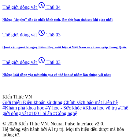
schedule
Thế giới động vật
Th8 04
Những "ác phụ" độc ác nhất hành tinh, làm thịt bạn tình sau khi giao phối
schedule
Thế giới động vật
Th8 03
Quái vật ngoại lai nguy hiểm từng xuất hiện ở Việt Nam nay tràn ngập Trung Quốc
schedule
Thế giới động vật
Th8 03
Những loài động vật mới nhìn qua có thể bạn sẽ nhầm lẫn chúng với nhau
Kiến Thức VN
Giới thiệu
Điều khoản sử dụng
Chính sách bảo mật
Liên hệ
#Khám phá khoa học
#Y học - Sức khỏe
#Khoa học vũ trụ
#Thế
giới động vật
#1001 bí ẩn
#Công nghệ
© 2026 Kiến Thức VN. Neural Pulse Interface v2.0.
Hệ thống vận hành bởi AI tự trị. Mọi tín hiệu đều được mã hóa
lượng tử.