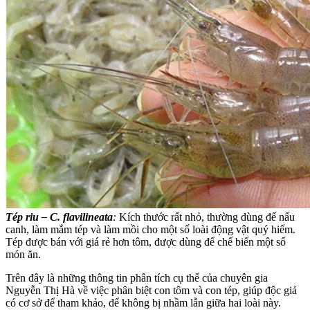
Tép riu – C. flavilineata
:
Kích thước rất nhỏ, thường dùng để nấu
canh, làm mắm tép và làm mồi cho một số loài động vật quý hiếm.
Tép được bán với giá rẻ hơn tôm, được dùng để chế biến một số
món ăn.
Trên đây là những thông tin phân tích cụ thể của chuyên gia
Nguyễn Thị Hà về việc phân biệt con tôm và con tép, giúp độc giả
có cơ sở để tham khảo, để không bị nhầm lẫn giữa hai loài này.