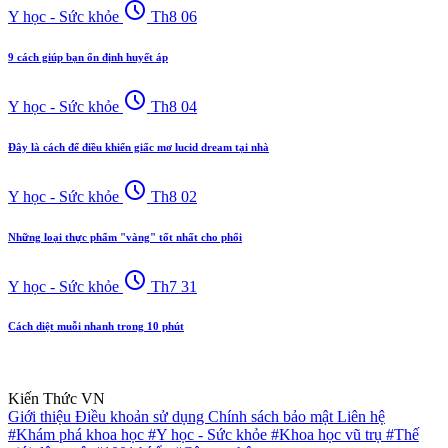
schedule
Y học - Sức khỏe
Th8 06
9 cách giúp bạn ổn định huyết áp
schedule
Y học - Sức khỏe
Th8 04
Đây là cách để điều khiển giấc mơ lucid dream tại nhà
schedule
Y học - Sức khỏe
Th8 02
Những loại thực phẩm "vàng" tốt nhất cho phổi
schedule
Y học - Sức khỏe
Th7 31
Cách diệt muỗi nhanh trong 10 phút
Kiến Thức VN
Giới thiệu
Điều khoản sử dụng
Chính sách bảo mật
Liên hệ
#Khám phá khoa học
#Y học - Sức khỏe
#Khoa học vũ trụ
#Thế