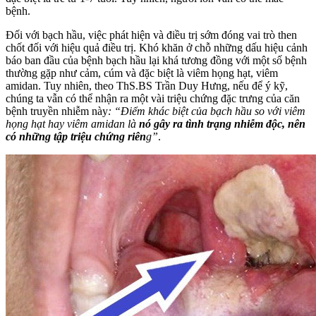
bệnh.
Đối với bạch hầu, việc phát hiện và điều trị sớm đóng vai trò then
chốt đối với hiệu quả điều trị. Khó khăn ở chỗ những dấu hiệu cảnh
báo ban đầu của bệnh bạch hầu lại khá tương đồng với một số bệnh
thường gặp như cảm, cúm và đặc biệt là viêm họng hạt, viêm
amidan. Tuy nhiên, theo ThS.BS Trần Duy Hưng, nếu để ý kỹ,
chúng ta vẫn có thể nhận ra một vài triệu chứng đặc trưng của căn
bệnh truyền nhiễm này
: “Điểm khác biệt của bạch hầu so với viêm
họng hạt hay viêm amidan là
nó gây ra tình trạng nhiễm độc, nên
có những tập triệu chứng riên
g”
.