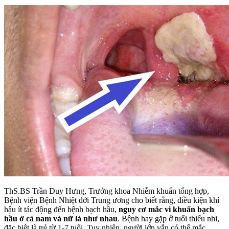
ThS.BS Trần Duy Hưng, Trưởng khoa Nhiễm khuẩn tổng hợp,
Bệnh viện Bệnh Nhiệt đới Trung ương cho biết rằng, điều kiện khí
hậu ít tác động đến bệnh bạch hầu,
nguy cơ mắc vi khuẩn bạch
hầu ở cả nam và nữ là như nhau
. Bệnh hay gặp ở tuổi thiếu nhi,
đặc biệt là trẻ từ 1-7 tuổi. Tuy nhiên, người lớn vẫn có thể mắc