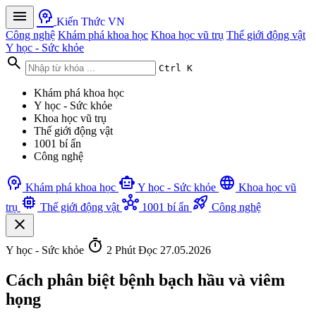
menu
psychology
Kiến Thức VN
Công nghệ
Khám phá khoa học
Khoa học vũ trụ
Thế giới động vật
Y học - Sức khỏe
search
Ctrl K
Khám phá khoa học
Y học - Sức khỏe
Khoa học vũ trụ
Thế giới động vật
1001 bí ẩn
Công nghệ
psychology
smart_toy
language
Khám phá khoa học
Y học - Sức khỏe
Khoa học vũ
memory
hub
rocket_launch
trụ
Thế giới động vật
1001 bí ẩn
Công nghệ
close
timer
Y học - Sức khỏe
2 Phút Đọc
27.05.2026
Cách phân biệt bệnh bạch hầu và viêm
họng