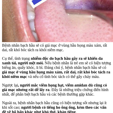
Bệnh nhân bạch hầu sẽ có giả mạc ở vùng hầu họng màu xám, rất
dai, rất khó bóc tách ra khỏi niêm mạc.
Cụ thể, tình trạng
nhiễm độc do bạch hầu gây ra sẽ khiến da
xanh tái, người mệt mỏi.
Nếu bệnh nhân là trẻ em sẽ có hiện tượng
biếng ăn, quấy khóc, li bì. Đáng chú ý, bệnh nhân bạch hầu sẽ có
giả mạc ở vùng hầu họng màu xám, rất dai, rất khó bóc tách ra
khỏi niêm mạc
và nếu cố tình bóc tách có thể gây chảy máu.
Ngược lại
, người mắc viêm họng hạt, viêm amidan dù cũng có
giả mạc nhưng rất dễ lấy ra
. Đây là những triệu chứng điển hình
nhất, để phân biệt bạch hầu và các bệnh thường gặp khác.
Ngoài ra, bệnh nhân bạch hầu cũng có hiện tượng sốt nhưng lại ít
khi sốt cao;
người bệnh có tiếng ho ông ổng, kèm theo các vấn
đề về hô hấp khác như khó thở, khàn tiếng
.