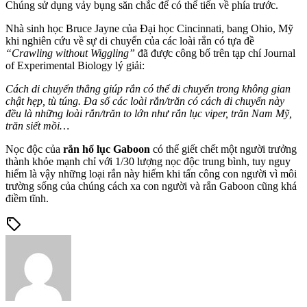
Chúng sử dụng vảy bụng săn chắc để có thể tiến về phía trước.
Nhà sinh học Bruce Jayne của Đại học Cincinnati, bang Ohio, Mỹ
khi nghiên cứu về sự di chuyển của các loài rắn có tựa đề
“Crawling without Wiggling”
đã được công bố trên tạp chí Journal
of Experimental Biology lý giải:
Cách di chuyển thẳng giúp rắn có thể di chuyển trong không gian
chật hẹp, tù túng. Đa số các loài rắn/trăn có cách di chuyển này
đều là những loài rắn/trăn to lớn như rắn lục viper, trăn Nam Mỹ,
trăn siết mồi…
Nọc độc của
rắn hổ lục Gaboon
có thể giết chết một người trưởng
thành khỏe mạnh chỉ với 1/30 lượng nọc độc trung bình, tuy nguy
hiểm là vậy những loại rắn này hiếm khi tấn công con người vì môi
trường sống của chúng cách xa con người và rắn Gaboon cũng khá
điềm tĩnh.
sell