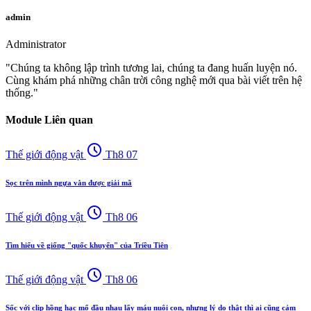
admin
Administrator
"Chúng ta không lập trình tương lai, chúng ta đang huấn luyện nó.
Cùng khám phá những chân trời công nghệ mới qua bài viết trên hệ
thống."
Module Liên quan
schedule
Thế giới động vật
Th8 07
Sọc trên mình ngựa vằn được giải mã
schedule
Thế giới động vật
Th8 06
Tìm hiểu về giống "quốc khuyển" của Triều Tiên
schedule
Thế giới động vật
Th8 06
Sốc với clip hồng hạc mổ đầu nhau lấy máu nuôi con, nhưng lý do thật thì ai cũng cảm