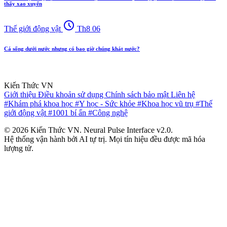
thấy xao xuyến
schedule
Thế giới động vật
Th8 06
Cá sống dưới nước nhưng có bao giờ chúng khát nước?
Kiến Thức VN
Giới thiệu
Điều khoản sử dụng
Chính sách bảo mật
Liên hệ
#Khám phá khoa học
#Y học - Sức khỏe
#Khoa học vũ trụ
#Thế
giới động vật
#1001 bí ẩn
#Công nghệ
© 2026 Kiến Thức VN. Neural Pulse Interface v2.0.
Hệ thống vận hành bởi AI tự trị. Mọi tín hiệu đều được mã hóa
lượng tử.