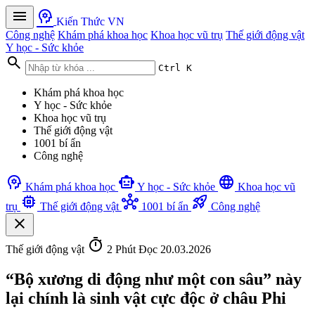
menu
psychology
Kiến Thức VN
Công nghệ
Khám phá khoa học
Khoa học vũ trụ
Thế giới động vật
Y học - Sức khỏe
search
Ctrl K
Khám phá khoa học
Y học - Sức khỏe
Khoa học vũ trụ
Thế giới động vật
1001 bí ẩn
Công nghệ
psychology
smart_toy
language
Khám phá khoa học
Y học - Sức khỏe
Khoa học vũ
memory
hub
rocket_launch
trụ
Thế giới động vật
1001 bí ẩn
Công nghệ
close
timer
Thế giới động vật
2 Phút Đọc
20.03.2026
“Bộ xương di động như một con sâu” này
lại chính là sinh vật cực độc ở châu Phi