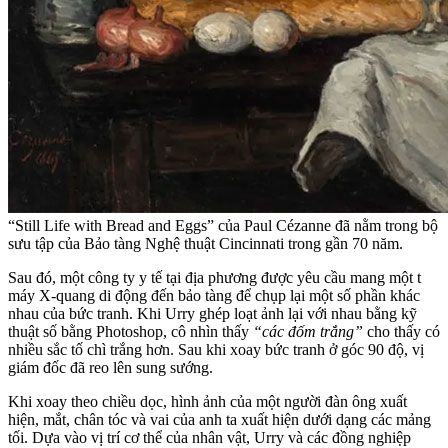
“Still Life with Bread and Eggs” của Paul Cézanne đã nằm trong bộ
sưu tập của Bảo tàng Nghệ thuật Cincinnati trong gần 70 năm.
Sau đó, một công ty y tế tại địa phương được yêu cầu mang một t
máy X-quang di động đến bảo tàng để chụp lại một số phần khác
nhau của bức tranh. Khi Urry ghép loạt ảnh lại với nhau bằng kỹ
thuật số bằng Photoshop, cô nhìn thấy
“các đốm trắng”
cho thấy có
nhiều sắc tố chì trắng hơn. Sau khi xoay bức tranh ở góc 90 độ, vị
giám đốc đã reo lên sung sướng.
Khi xoay theo chiều dọc, hình ảnh của một người đàn ông xuất
hiện, mắt, chân tóc và vai của anh ta xuất hiện dưới dạng các mảng
tối. Dựa vào vị trí cơ thể của nhân vật, Urry và các đồng nghiệp