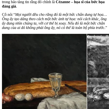
trong bảo tàng tin rằng đó chính là
Cézanne – họa sĩ của bức họa
đáng giá
.
Cô nói “
Mọi người đều cho rằng đó là một bức chân dung tự họa…
Ông ấy tạo dáng theo cách một bức ảnh tự họa: nói cách khác, ông
ấy đang nhìn chúng ta, với cơ thể bị xoay. Nếu đó là một bức chân
dung của ai đó không phải ông ấy, nó có thể là toàn bộ phía trước
.”