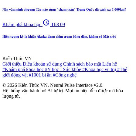
Nền văn minh phương Tây nào từng "chạm trán" Trung Quốc dù cách xa 7.000km?
schedule
Khám phá khoa học
Th8 09
Hiện tượng kỳ lạ khiến Alaska đang chìm trong bóng đêm, không có Mặt trời
Kiến Thức VN
Giới thiệu
Điều khoản sử dụng
Chính sách bảo mật
Liên hệ
#Khám phá khoa học
#Y học - Sức khỏe
#Khoa học vũ trụ
#Thế
giới động vật
#1001 bí ẩn
#Công nghệ
© 2026 Kiến Thức VN. Neural Pulse Interface v2.0.
Hệ thống vận hành bởi AI tự trị. Mọi tín hiệu đều được mã hóa
lượng tử.