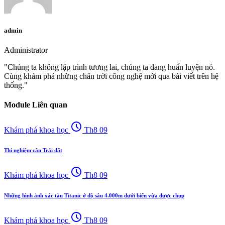
admin
Administrator
"Chúng ta không lập trình tương lai, chúng ta đang huấn luyện nó.
Cùng khám phá những chân trời công nghệ mới qua bài viết trên hệ
thống."
Module Liên quan
schedule
Khám phá khoa học
Th8 09
Thí nghiệm cân Trái đất
schedule
Khám phá khoa học
Th8 09
Những hình ảnh xác tàu Titanic ở độ sâu 4.000m dưới biển vừa được chụp
schedule
Khám phá khoa học
Th8 09