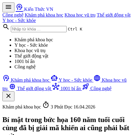
menu
psychology
Kiến Thức VN
Công nghệ
Khám phá khoa học
Khoa học vũ trụ
Thế giới động vật
Y học - Sức khỏe
search
Ctrl K
Khám phá khoa học
Y học - Sức khỏe
Khoa học vũ trụ
Thế giới động vật
1001 bí ẩn
Công nghệ
psychology
smart_toy
language
Khám phá khoa học
Y học - Sức khỏe
Khoa học vũ
memory
hub
rocket_launch
trụ
Thế giới động vật
1001 bí ẩn
Công nghệ
close
timer
Khám phá khoa học
3 Phút Đọc
16.04.2026
Bí mật trong bức họa 160 năm tuổi cuối
cùng đã bị giải mã khiến ai cũng phải bất