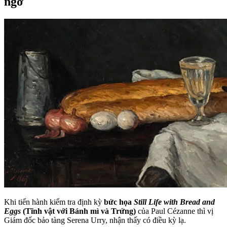
ngờ
Khi tiến hành kiểm tra định kỳ
bức họa
Still Life with Bread and
Eggs
(Tĩnh vật với Bánh mì và Trứng)
của Paul Cézanne thì vị
Giám đốc bảo tàng Serena Urry, nhận thấy có điều kỳ lạ.