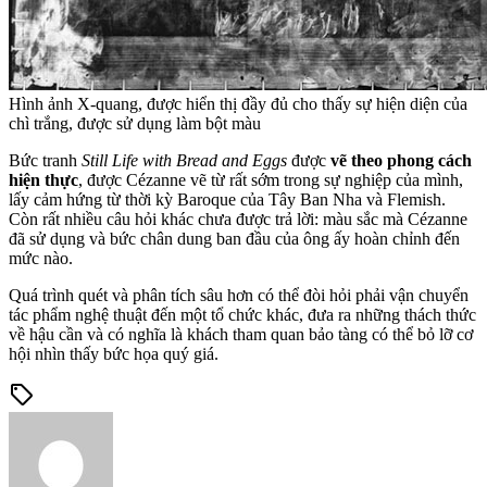
Hình ảnh X-quang, được hiển thị đầy đủ cho thấy sự hiện diện của
chì trắng, được sử dụng làm bột màu
Bức tranh
Still Life with Bread and Eggs
được
vẽ theo phong cách
hiện thực
, được Cézanne vẽ từ rất sớm trong sự nghiệp của mình,
lấy cảm hứng từ thời kỳ Baroque của Tây Ban Nha và Flemish.
Còn rất nhiều câu hỏi khác chưa được trả lời: màu sắc mà Cézanne
đã sử dụng và bức chân dung ban đầu của ông ấy hoàn chỉnh đến
mức nào.
Quá trình quét và phân tích sâu hơn có thể đòi hỏi phải vận chuyển
tác phẩm nghệ thuật đến một tổ chức khác, đưa ra những thách thức
về hậu cần và có nghĩa là khách tham quan bảo tàng có thể bỏ lỡ cơ
hội nhìn thấy bức họa quý giá.
sell